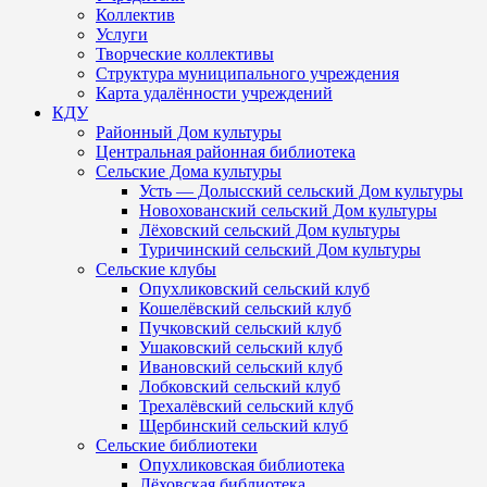
Коллектив
Услуги
Творческие коллективы
Структура муниципального учреждения
Карта удалённости учреждений
КДУ
Районный Дом культуры
Центральная районная библиотека
Сельские Дома культуры
Усть — Долысский сельский Дом культуры
Новохованский сельский Дом культуры
Лёховский сельский Дом культуры
Туричинский сельский Дом культуры
Сельские клубы
Опухликовский сельский клуб
Кошелёвский сельский клуб
Пучковский сельский клуб
Ушаковский сельский клуб
Ивановский сельский клуб
Лобковский сельский клуб
Трехалёвский сельский клуб
Щербинский сельский клуб
Сельские библиотеки
Опухликовская библиотека
Лёховская библиотека