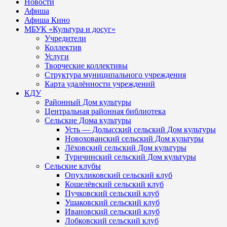
Новости
Афиша
Афиша Кино
МБУК «Культура и досуг»
Учредители
Коллектив
Услуги
Творческие коллективы
Структура муниципального учреждения
Карта удалённости учреждений
КДУ
Районный Дом культуры
Центральная районная библиотека
Сельские Дома культуры
Усть — Долысский сельский Дом культуры
Новохованский сельский Дом культуры
Лёховский сельский Дом культуры
Туричинский сельский Дом культуры
Сельские клубы
Опухликовский сельский клуб
Кошелёвский сельский клуб
Пучковский сельский клуб
Ушаковский сельский клуб
Ивановский сельский клуб
Лобковский сельский клуб