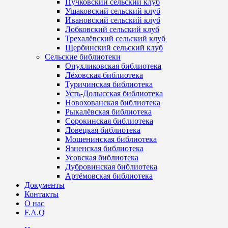
Пучковский сельский клуб
Ушаковский сельский клуб
Ивановский сельский клуб
Лобковский сельский клуб
Трехалёвский сельский клуб
Щербинский сельский клуб
Сельские библиотеки
Опухликовская библиотека
Лёховская библиотека
Туричинская библиотека
Усть-Долысская библиотека
Новохованская библиотека
Рыкалёвская библиотека
Сорокинская библиотека
Ловецкая библиотека
Мошенинская библиотека
Язненская библиотека
Усовская библиотека
Дубровинская библиотека
Артёмовская библиотека
Документы
Контакты
О нас
F.A.Q