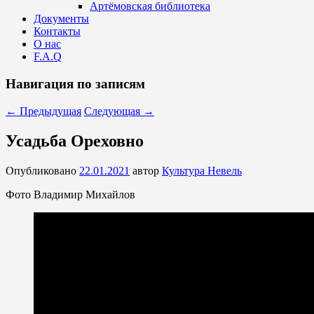
Артёмовская библиотека
Документы
Контакты
О нас
F.A.Q
Навигация по записям
←
Предыдущая
Следующая
→
Усадьба Ореховно
Опубликовано
22.01.2021
автор
Культура Невель
Фото Владимир Михайлов