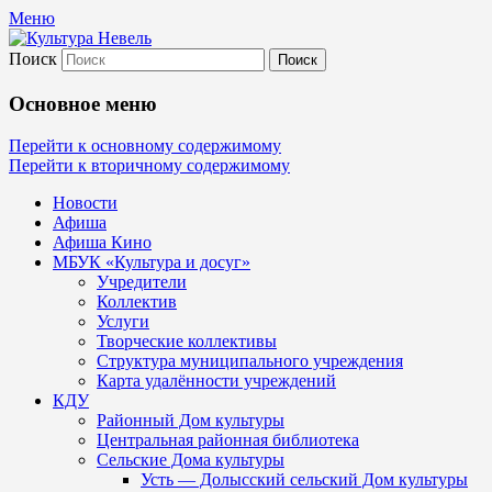
Меню
Поиск
Культура Невель
Основное меню
МБУК Невельского района "Культура
Перейти к основному содержимому
Перейти к вторичному содержимому
и досуг"
Новости
Афиша
Афиша Кино
МБУК «Культура и досуг»
Учредители
Коллектив
Услуги
Творческие коллективы
Структура муниципального учреждения
Карта удалённости учреждений
КДУ
Районный Дом культуры
Центральная районная библиотека
Сельские Дома культуры
Усть — Долысский сельский Дом культуры