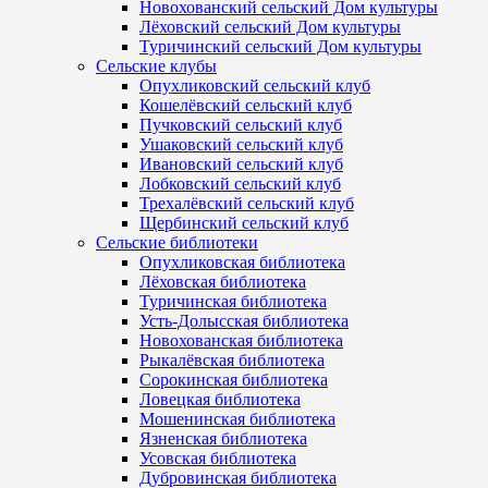
Новохованский сельский Дом культуры
Лёховский сельский Дом культуры
Туричинский сельский Дом культуры
Сельские клубы
Опухликовский сельский клуб
Кошелёвский сельский клуб
Пучковский сельский клуб
Ушаковский сельский клуб
Ивановский сельский клуб
Лобковский сельский клуб
Трехалёвский сельский клуб
Щербинский сельский клуб
Сельские библиотеки
Опухликовская библиотека
Лёховская библиотека
Туричинская библиотека
Усть-Долысская библиотека
Новохованская библиотека
Рыкалёвская библиотека
Сорокинская библиотека
Ловецкая библиотека
Мошенинская библиотека
Язненская библиотека
Усовская библиотека
Дубровинская библиотека