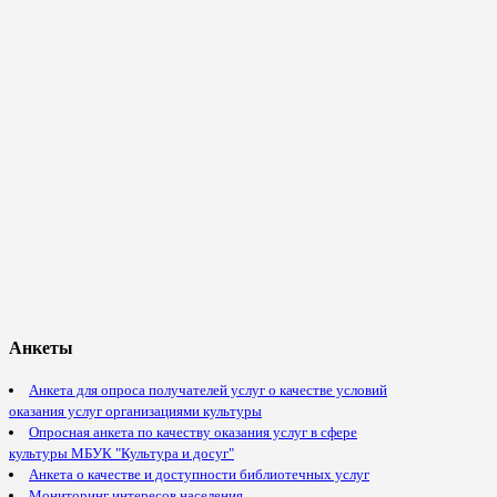
Анкеты
Анкета для опроса получателей услуг о качестве условий
оказания услуг организациями культуры
Опросная анкета по качеству оказания услуг в сфере
культуры МБУК "Культура и досуг"
Анкета о качестве и доступности библиотечных услуг
Мониторинг интересов населения