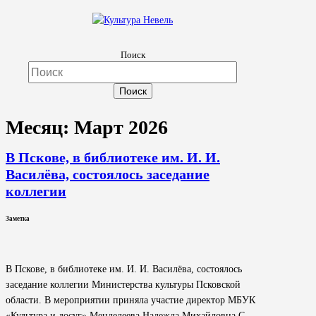
Культура Невель
Поиск
МБУК Невельского района "Культура и досуг"
Месяц:
Март 2026
В Пскове, в библиотеке им. И. И.
Василёва, состоялось заседание
коллегии
Заметка
В Пскове, в библиотеке им. И. И. Василёва, состоялось
заседание коллегии Министерства культуры Псковской
области. В мероприятии приняла участие директор МБУК
«Культура и досуг» Менделеева Надежда Михайловна.С