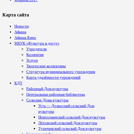
Карта сайта
Новости
Афиша
Афиша Кино
МБУК «Культура и досуг»
Учредители
Коллектив
Услуги
Творческие коллективы
Структура муниципального учреждения
Карта удалённости учреждений
КДУ
Районный Дом культуры
Центральная районная библиотека
Сельские Дома культуры
Усть — Долысский сельский Дом
культуры
Новохованский сельский Дом культуры
Лёховский сельский Дом культуры
Туричинский сельский Дом культуры