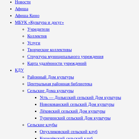
Новости
Афиша
Афиша Кино
МБУК «Культура и досуг»
Учредители
Коллектив
Услуги
Творческие коллективы
Структура муниципального учреждения
Карта удалённости учреждений
КДУ
Районный Дом культуры
Центральная районная библиотека
Сельские Дома культуры
Усть — Долысский сельский Дом культуры
Новохованский сельский Дом культуры
Лёховский сельский Дом культуры
Туричинский сельский Дом культуры
Сельские клубы
Опухликовский сельский клуб
Кошелёвский сельский клуб