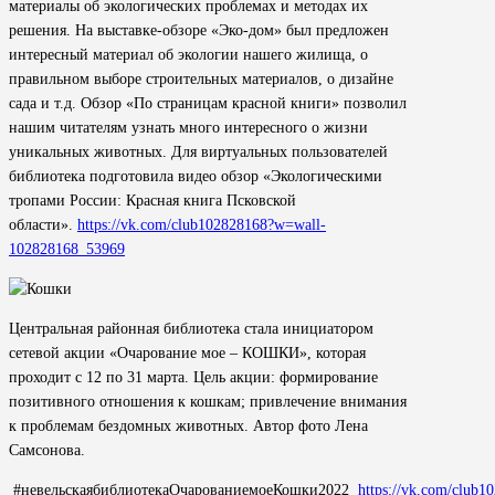
материалы об экологических проблемах и методах их
решения. На выставке-обзоре «Эко-дом» был предложен
интересный материал об экологии нашего жилища, о
правильном выборе строительных материалов, о дизайне
сада и т.д. Обзор «По страницам красной книги» позволил
нашим читателям узнать много интересного о жизни
уникальных животных. Для виртуальных пользователей
библиотека подготовила видео обзор «Экологическими
тропами России: Красная книга Псковской
области».
https://vk.com/club102828168?w=wall-
102828168_53969
Центральная районная библиотека стала инициатором
сетевой акции «Очарование мое – КОШКИ», которая
проходит с 12 по 31 марта. Цель акции: формирование
позитивного отношения к кошкам; привлечение внимания
к проблемам бездомных животных. Автор фото Лена
Самсонова.
#невельскаябиблиотекаОчарованиемоеКошки2022
https://vk.com/club1