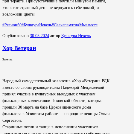
при теракте. Присутствующие почтили минутой памяти,
кто в тот страшный день не вернулся к себе домой, и
возложили цветы.
#Регион60
#КультураНевель
#Свечапамяти
#Мывместе
Опубликовано
30.03.2024
автор
Культура Невель
Хор Ветеран
Заметка
Народный самодеятельный коллектив «Хор «Ветеран» РДК
вместе со своим руководителем Надеждой Менделеевой
принял участие в культурных выходных с участием
фольклорных коллективов Псковской области, которые
прошли 30 марта на базе Церковищенского дома
фольклора в Усвятском районе — на родине певицы Ольги
Сергеевой.
Старинные песни и танцы в исполнении участников
программы вызывали громкие аплодисменты собравшихся