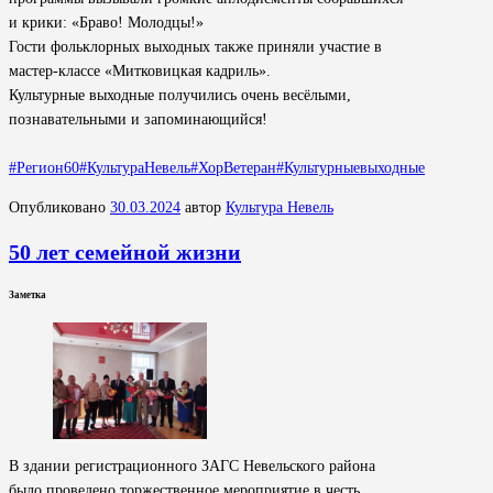
и крики: «Браво! Молодцы!»
Гости фольклорных выходных также приняли участие в
мастер-классе «Митковицкая кадриль».
Культурные выходные получились очень весёлыми,
познавательными и запоминающийся!
#Регион60
#КультураНевель
#ХорВетеран
#Культурныевыходные
Опубликовано
30.03.2024
автор
Культура Невель
50 лет семейной жизни
Заметка
В здании регистрационного ЗАГС Невельского района
было проведено торжественное мероприятие в честь