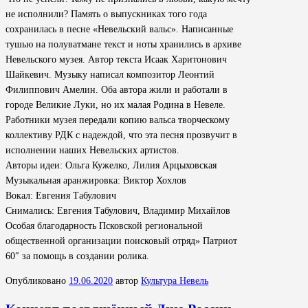
не исполнили? Память о выпускниках того года
сохранилась в песне «Невельский вальс». Написанные
тушью на полуватмане текст и ноты хранились в архиве
Невельского музея. Автор текста Исаак Харитонович
Шайкевич. Музыку написал композитор Леонтий
Филиппович Амелин. Оба автора жили и работали в
городе Великие Луки, но их малая Родина в Невеле.
Работники музея передали копию вальса творческому
коллективу РДК с надеждой, что эта песня прозвучит в
исполнении наших Невельских артистов.
Авторы идеи: Ольга Кужелко, Лилия Арцыховская
Музыкальная аранжировка: Виктор Хохлов
Вокал: Евгения Табулович
Снимались: Евгения Табулович, Владимир Михайлов
Особая благодарность Псковской региональной
общественной организации поисковый отряд» Патриот
60″ за помощь в создании ролика.
Опубликовано
19.06.2020
автор
Культура Невель