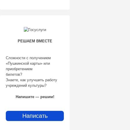
в
а
н
о
2
6
РЕШАЕМ ВМЕСТЕ
.
0
Сложности с получением
3
«Пушкинской карты» или
.
приобретением
билетов?
2
Знаете, как улучшить работу
0
учреждений культуры?
1
Напишите — решим!
7
а
в
Написать
т
о