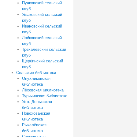
Пучковский сельский
клуб
Ушаковский сельский
клуб
Ивановский сельский
клуб
Лобковский сельский
клуб
Трехалёвский сельский
клуб
Щербинский сельский
клуб
Сельские библиотеки
Опухликовская
библиотека
Лёховская библиотека
Туричинская библиотека
Усть-Долысская
библиотека
Новохованская
библиотека
Рыкалёвская
библиотека
Сорокинская