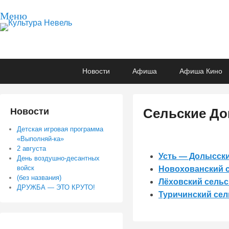
Меню
Культура Невель
МБУК Невельского района "Культура и досуг"
Основное
Перейти
Перейти
Новости
Афиша
Афиша Кино
меню
к
к
основному
вторичному
содержимому
содержимому
Сельские До
Новости
Детская игровая программа
О
«Выполняй-ка»
п
2 августа
Усть — Долысски
у
День воздушно-десантных
войск
Новохованский 
б
(без названия)
Лёховский сельс
л
ДРУЖБА — ЭТО КРУТО!
Туричинский сел
и
к
о