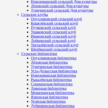
Новохованский сельский Дом культуры
Лёховский сельский Дом культуры
Туричинский сельский Дом культуры
Сельские клубы
Опухликовский сельский клуб
Кошелёвский сельский клуб
Пучковский сельский клуб
Ушаковский сельский клуб
Ивановский сельский клуб
Лобковский сельский клуб
Трехалёвский сельский клуб
Щербинский сельский клуб
Сельские библиотеки
Опухликовская библиотека
Лёховская библиотека
Туричинская библиотека
Усть-Долысская библиотека
Новохованская библиотека
Рыкалёвская библиотека
Сорокинская библиотека
Ловецкая библиотека
Мошенинская библиотека
Язненская библиотека
Усовская библиотека
Дубровинская библиотека