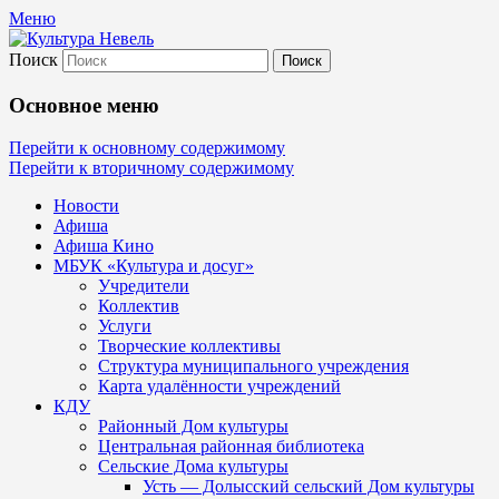
Меню
Поиск
Культура Невель
Основное меню
МБУК Невельского района "Культура
Перейти к основному содержимому
Перейти к вторичному содержимому
и досуг"
Новости
Афиша
Афиша Кино
МБУК «Культура и досуг»
Учредители
Коллектив
Услуги
Творческие коллективы
Структура муниципального учреждения
Карта удалённости учреждений
КДУ
Районный Дом культуры
Центральная районная библиотека
Сельские Дома культуры
Усть — Долысский сельский Дом культуры