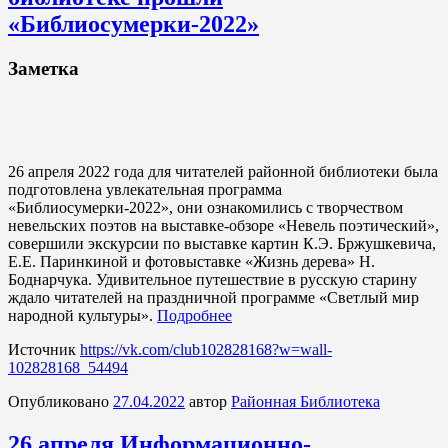
«Библиосумерки-2022»
Заметка
26 апреля 2022 года для читателей районной библиотеки была
подготовлена увлекательная программа
«Библиосумерки-2022», они ознакомились с творчеством
невельских поэтов на выставке-обзоре «Невель поэтический»,
совершили экскурсии по выставке картин К.Э. Бржушкевича,
Е.Е. Паринкиной и фотовыставке «Жизнь дерева» Н.
Боднарчука. Удивительное путешествие в русскую старину
ждало читателей на праздничной программе «Светлый мир
народной культуры».
Подробнее
Источник
https://vk.com/club102828168?w=wall-
102828168_54494
Опубликовано
27.04.2022
автор
Районная Библиотека
26 апреля Информационно-