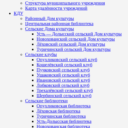
Структура муниципального учреждения
Карта удалённости учреждений
КДУ
Районный Дом культуры
Центральная районная библиотека
Сельские Дома культуры
Усть — Долысский сельский Дом культуры
Новохованский сельский Дом культуры
Лёховский сельский Дом культуры
Туричинский сельский Дом культуры
Сельские клубы
Опухликовский сельский клуб
Кошелёвский сельский клуб
Пучковский сельский клуб
Ушаковский сельский клуб
Ивановский сельский клуб
Лобковский сельский клуб
Трехалёвский сельский клуб
Щербинский сельский клуб
Сельские библиотеки
Опухликовская библиотека
Лёховская библиотека
Туричинская библиотека
Усть-Долысская библиотека
Новохованская библиотека