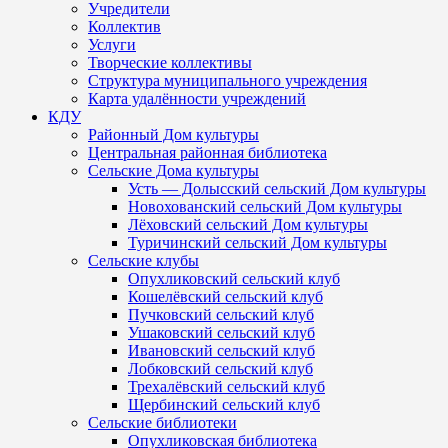
Учредители
Коллектив
Услуги
Творческие коллективы
Структура муниципального учреждения
Карта удалённости учреждений
КДУ
Районный Дом культуры
Центральная районная библиотека
Сельские Дома культуры
Усть — Долысский сельский Дом культуры
Новохованский сельский Дом культуры
Лёховский сельский Дом культуры
Туричинский сельский Дом культуры
Сельские клубы
Опухликовский сельский клуб
Кошелёвский сельский клуб
Пучковский сельский клуб
Ушаковский сельский клуб
Ивановский сельский клуб
Лобковский сельский клуб
Трехалёвский сельский клуб
Щербинский сельский клуб
Сельские библиотеки
Опухликовская библиотека