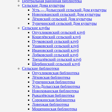
Центральная районная библиотека
Сельские Дома культуры
Усть — Долысский сельский Дом культуры
Новохованский сельский Дом культуры
Лёховский сельский Дом культуры
Туричинский сельский Дом культуры
Сельские клубы
Опухликовский сельский клуб
Кошелёвский сельский клуб
Пучковский сельский клуб
Ушаковский сельский клуб
Ивановский сельский клуб
Лобковский сельский клуб
Трехалёвский сельский клуб
Щербинский сельский клуб
Сельские библиотеки
Опухликовская библиотека
Лёховская библиотека
Туричинская библиотека
Усть-Долысская библиотека
Новохованская библиотека
Рыкалёвская библиотека
Сорокинская библиотека
Ловецкая библиотека
Мошенинская библиотека