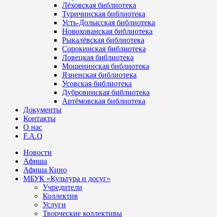
Лёховская библиотека
Туричинская библиотека
Усть-Долысская библиотека
Новохованская библиотека
Рыкалёвская библиотека
Сорокинская библиотека
Ловецкая библиотека
Мошенинская библиотека
Язненская библиотека
Усовская библиотека
Дубровинская библиотека
Артёмовская библиотека
Документы
Контакты
О нас
F.A.Q
Новости
Афиша
Афиша Кино
МБУК «Культура и досуг»
Учредители
Коллектив
Услуги
Творческие коллективы