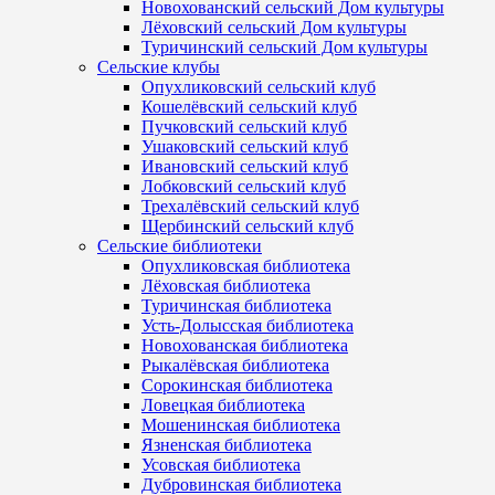
Новохованский сельский Дом культуры
Лёховский сельский Дом культуры
Туричинский сельский Дом культуры
Сельские клубы
Опухликовский сельский клуб
Кошелёвский сельский клуб
Пучковский сельский клуб
Ушаковский сельский клуб
Ивановский сельский клуб
Лобковский сельский клуб
Трехалёвский сельский клуб
Щербинский сельский клуб
Сельские библиотеки
Опухликовская библиотека
Лёховская библиотека
Туричинская библиотека
Усть-Долысская библиотека
Новохованская библиотека
Рыкалёвская библиотека
Сорокинская библиотека
Ловецкая библиотека
Мошенинская библиотека
Язненская библиотека
Усовская библиотека
Дубровинская библиотека