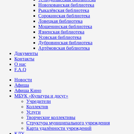
Новохованская библиотека
Рыкалёвская библиотека
Сорокинская библиотека
Ловецкая библиотека
Мошенинская библиотека
Язненская библиотека
Усовская библиотека
Дубровинская библиотека
Артёмовская библиотека
Документы
Контакты
О нас
F.A.Q
Новости
Афиша
Афиша Кино
МБУК «Культура и досуг»
Учредители
Коллектив
Услуги
Творческие коллективы
Структура муниципального учреждения
Карта удалённости учреждений
КДУ