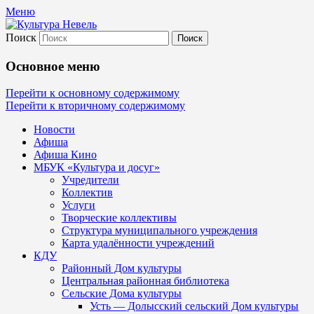
Меню
Поиск
Культура Невель
Основное меню
МБУК Невельского района "Культура
Перейти к основному содержимому
Перейти к вторичному содержимому
и досуг"
Новости
Афиша
Афиша Кино
МБУК «Культура и досуг»
Учредители
Коллектив
Услуги
Творческие коллективы
Структура муниципального учреждения
Карта удалённости учреждений
КДУ
Районный Дом культуры
Центральная районная библиотека
Сельские Дома культуры
Усть — Долысский сельский Дом культуры