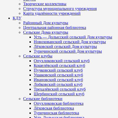
Творческие коллективы
Структура муниципального учреждения
Карта удалённости учреждений
КДУ
Районный Дом культуры
Центральная районная библиотека
Сельские Дома культуры
Усть — Долысский сельский Дом культуры
Новохованский сельский Дом культуры
Лёховский сельский Дом культуры
Туричинский сельский Дом культуры
Сельские клубы
Опухликовский сельский клуб
Кошелёвский сельский клуб
Пучковский сельский клуб
Ушаковский сельский клуб
Ивановский сельский клуб
Лобковский сельский клуб
Трехалёвский сельский клуб
Щербинский сельский клуб
Сельские библиотеки
Опухликовская библиотека
Лёховская библиотека
Туричинская библиотека
Усть-Долысская библиотека