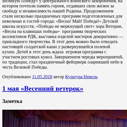
Великую Победу» у центрального воинского захоронения, на
котором почтили память героев, отдавших свои жизни за
свободу и независимость нашей Родины. Продолжением
стали несколько праздничных программ подготовленных для
невельчан и гостей города: «Весна! Май! Победа!» Детской
школы искусств, «Победы не меркнущий свет» хора Ветеран,
«Весна на клавишах победы» программа творческих
коллективов РДК, выставка изделий мастеров декоративно —
прикладного творчества. В этот день можно было отведать
настоящей солдатской каши у развернувшейся полевой
кухни. Детей в этот день ждала игровая программа с
участием ростовых кукол. Завершением череды мероприятий,
по традиции, стал праздничный фейерверк озаривший небо в
честь Великой Победы.
Опубликовано
11.05.2018
автор
Культура Невель
1 мая «Весенний ветерок»
Заметка