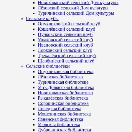
Новохованский сельский Дом культуры
Лёховский сельский Дом культуры
Туричинский сельский Дом культуры
Сельские клубы
Опухликовский сельский клуб
Кошелёвский сельский клуб
Пучковский сельский клуб
Ушаковский сельский клуб
Ивановский сельский клуб
Лобковский сельский клуб
Трехалёвский сельский клуб
Щербинский сельский клуб
Сельские библиотеки
Опухликовская библиотека
Лёховская библиотека
Туричинская библиотека
Усть-Долысская библиотека
Новохованская библиотека
Рыкалёвская библиотека
Сорокинская библиотека
Ловецкая библиотека
Мошенинская библиотека
Язненская библиотека
Усовская библиотека
Дубровинская библиотека