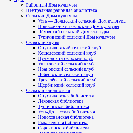
Районный Дом культуры
Центральная районная библиотека
Сельские Дома культуры
Усть — Долысский сельский Дом культуры
Новохованский сельский Дом культуры
Лёховский сельский Дом культуры
Туричинский сельский Дом культуры
Сельские клубы
Опухликовский сельский клуб
Кошелёвский сельский клуб
Пучковский сельский клуб
Ушаковский сельский клуб
Ивановский сельский клуб
Лобковский сельский клуб
Трехалёвский сельский клуб
Щербинский сельский клуб
Сельские библиотеки
Опухликовская библиотека
Лёховская библиотека
Туричинская библиотека
Усть-Долысская библиотека
Новохованская библиотека
Рыкалёвская библиотека
Сорокинская библиотека