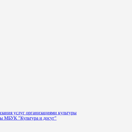
казания услуг организациями культуры
уры МБУК "Культура и досуг"