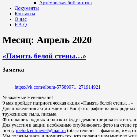
Артёмовская библиотека
Документы
Контакты
О нас
F.A.Q
Месяц:
Апрель 2020
«Память белой стены…»
Заметка
https://vk.com/album-57589971_271914921
Уважаемые Невельчане!
9 мая пройдет патриотическая акция «Память белой стены…»
Для проведения акции ждем от Вас фотографии ваших родных 
тружеников тыла, письма.
Фото ваших родных и близких будут демонстрироваться на улич
Для участия в акции необходимо опубликовать фото на стене 
почту
metodzentrnevel@mail.ru
(обязательно — фамилия, имя, отч
Мы должны знать и помнить тех, кто подарил нам мирную жиз