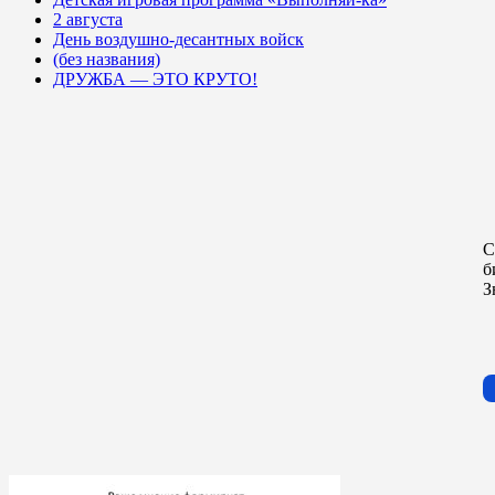
2 августа
День воздушно-десантных войск
(без названия)
ДРУЖБА — ЭТО КРУТО!
С
б
З