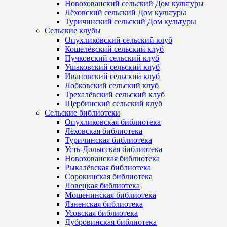
Новохованский сельский Дом культуры
Лёховский сельский Дом культуры
Туричинский сельский Дом культуры
Сельские клубы
Опухликовский сельский клуб
Кошелёвский сельский клуб
Пучковский сельский клуб
Ушаковский сельский клуб
Ивановский сельский клуб
Лобковский сельский клуб
Трехалёвский сельский клуб
Щербинский сельский клуб
Сельские библиотеки
Опухликовская библиотека
Лёховская библиотека
Туричинская библиотека
Усть-Долысская библиотека
Новохованская библиотека
Рыкалёвская библиотека
Сорокинская библиотека
Ловецкая библиотека
Мошенинская библиотека
Язненская библиотека
Усовская библиотека
Дубровинская библиотека