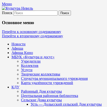
Меню
Поиск
Культура Невель
Основное меню
МБУК Невельского района "Культура и
Перейти к основному содержимому
Перейти к вторичному содержимому
Новости
Афиша
Афиша Кино
МБУК «Культура и досуг»
Учредители
Коллектив
Услуги
Творческие коллективы
Структура муниципального учреждения
Карта удалённости учреждений
КДУ
Районный Дом культуры
Центральная районная библиотека
Сельские Дома культуры
Усть — Долысский сельский Дом культуры