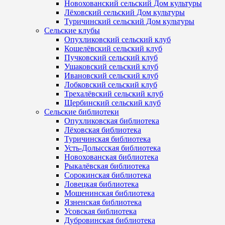
Новохованский сельский Дом культуры
Лёховский сельский Дом культуры
Туричинский сельский Дом культуры
Сельские клубы
Опухликовский сельский клуб
Кошелёвский сельский клуб
Пучковский сельский клуб
Ушаковский сельский клуб
Ивановский сельский клуб
Лобковский сельский клуб
Трехалёвский сельский клуб
Щербинский сельский клуб
Сельские библиотеки
Опухликовская библиотека
Лёховская библиотека
Туричинская библиотека
Усть-Долысская библиотека
Новохованская библиотека
Рыкалёвская библиотека
Сорокинская библиотека
Ловецкая библиотека
Мошенинская библиотека
Язненская библиотека
Усовская библиотека
Дубровинская библиотека