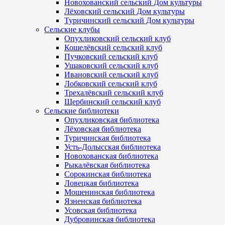
Новохованский сельский Дом культуры
Лёховский сельский Дом культуры
Туричинский сельский Дом культуры
Сельские клубы
Опухликовский сельский клуб
Кошелёвский сельский клуб
Пучковский сельский клуб
Ушаковский сельский клуб
Ивановский сельский клуб
Лобковский сельский клуб
Трехалёвский сельский клуб
Щербинский сельский клуб
Сельские библиотеки
Опухликовская библиотека
Лёховская библиотека
Туричинская библиотека
Усть-Долысская библиотека
Новохованская библиотека
Рыкалёвская библиотека
Сорокинская библиотека
Ловецкая библиотека
Мошенинская библиотека
Язненская библиотека
Усовская библиотека
Дубровинская библиотека