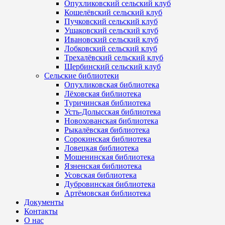
Опухликовский сельский клуб
Кошелёвский сельский клуб
Пучковский сельский клуб
Ушаковский сельский клуб
Ивановский сельский клуб
Лобковский сельский клуб
Трехалёвский сельский клуб
Щербинский сельский клуб
Сельские библиотеки
Опухликовская библиотека
Лёховская библиотека
Туричинская библиотека
Усть-Долысская библиотека
Новохованская библиотека
Рыкалёвская библиотека
Сорокинская библиотека
Ловецкая библиотека
Мошенинская библиотека
Язненская библиотека
Усовская библиотека
Дубровинская библиотека
Артёмовская библиотека
Документы
Контакты
О нас