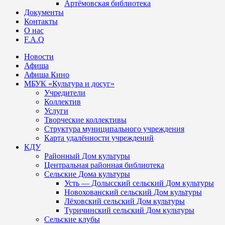
Артёмовская библиотека
Документы
Контакты
О нас
F.A.Q
Новости
Афиша
Афиша Кино
МБУК «Культура и досуг»
Учредители
Коллектив
Услуги
Творческие коллективы
Структура муниципального учреждения
Карта удалённости учреждений
КДУ
Районный Дом культуры
Центральная районная библиотека
Сельские Дома культуры
Усть — Долысский сельский Дом культуры
Новохованский сельский Дом культуры
Лёховский сельский Дом культуры
Туричинский сельский Дом культуры
Сельские клубы