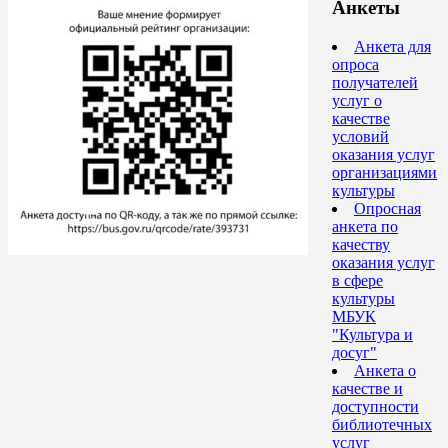
Анкеты
Анкета для
опроса
получателей
услуг о
качестве
условий
оказания услуг
организациями
культуры
Опросная
анкета по
качеству
оказания услуг
в сфере
культуры
МБУК
"Культура и
досуг"
Анкета о
качестве и
доступности
библиотечных
услуг