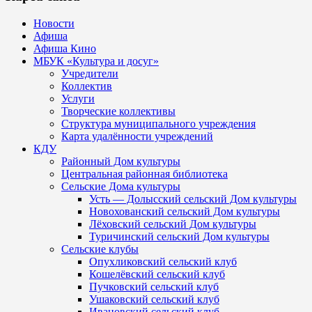
Новости
Афиша
Афиша Кино
МБУК «Культура и досуг»
Учредители
Коллектив
Услуги
Творческие коллективы
Структура муниципального учреждения
Карта удалённости учреждений
КДУ
Районный Дом культуры
Центральная районная библиотека
Сельские Дома культуры
Усть — Долысский сельский Дом культуры
Новохованский сельский Дом культуры
Лёховский сельский Дом культуры
Туричинский сельский Дом культуры
Сельские клубы
Опухликовский сельский клуб
Кошелёвский сельский клуб
Пучковский сельский клуб
Ушаковский сельский клуб
Ивановский сельский клуб