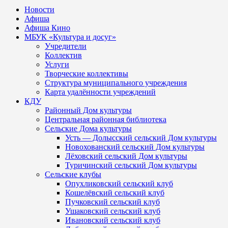
Новости
Афиша
Афиша Кино
МБУК «Культура и досуг»
Учредители
Коллектив
Услуги
Творческие коллективы
Структура муниципального учреждения
Карта удалённости учреждений
КДУ
Районный Дом культуры
Центральная районная библиотека
Сельские Дома культуры
Усть — Долысский сельский Дом культуры
Новохованский сельский Дом культуры
Лёховский сельский Дом культуры
Туричинский сельский Дом культуры
Сельские клубы
Опухликовский сельский клуб
Кошелёвский сельский клуб
Пучковский сельский клуб
Ушаковский сельский клуб
Ивановский сельский клуб