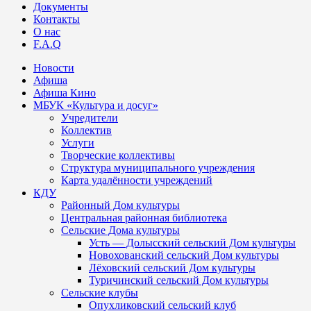
Документы
Контакты
О нас
F.A.Q
Новости
Афиша
Афиша Кино
МБУК «Культура и досуг»
Учредители
Коллектив
Услуги
Творческие коллективы
Структура муниципального учреждения
Карта удалённости учреждений
КДУ
Районный Дом культуры
Центральная районная библиотека
Сельские Дома культуры
Усть — Долысский сельский Дом культуры
Новохованский сельский Дом культуры
Лёховский сельский Дом культуры
Туричинский сельский Дом культуры
Сельские клубы
Опухликовский сельский клуб