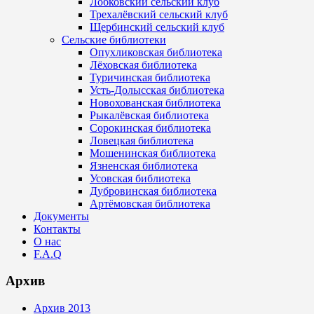
Лобковский сельский клуб
Трехалёвский сельский клуб
Щербинский сельский клуб
Сельские библиотеки
Опухликовская библиотека
Лёховская библиотека
Туричинская библиотека
Усть-Долысская библиотека
Новохованская библиотека
Рыкалёвская библиотека
Сорокинская библиотека
Ловецкая библиотека
Мошенинская библиотека
Язненская библиотека
Усовская библиотека
Дубровинская библиотека
Артёмовская библиотека
Документы
Контакты
О нас
F.A.Q
Архив
Архив 2013