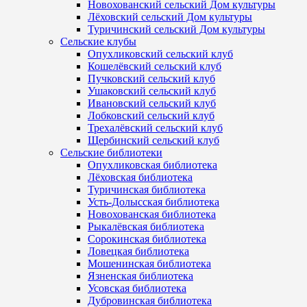
Новохованский сельский Дом культуры
Лёховский сельский Дом культуры
Туричинский сельский Дом культуры
Сельские клубы
Опухликовский сельский клуб
Кошелёвский сельский клуб
Пучковский сельский клуб
Ушаковский сельский клуб
Ивановский сельский клуб
Лобковский сельский клуб
Трехалёвский сельский клуб
Щербинский сельский клуб
Сельские библиотеки
Опухликовская библиотека
Лёховская библиотека
Туричинская библиотека
Усть-Долысская библиотека
Новохованская библиотека
Рыкалёвская библиотека
Сорокинская библиотека
Ловецкая библиотека
Мошенинская библиотека
Язненская библиотека
Усовская библиотека
Дубровинская библиотека