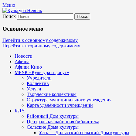
Меню
Поиск
Культура Невель
Основное меню
МБУК Невельского района "Культура
Перейти к основному содержимому
Перейти к вторичному содержимому
и досуг"
Новости
Афиша
Афиша Кино
МБУК «Культура и досуг»
Учредители
Коллектив
Услуги
Творческие коллективы
Структура муниципального учреждения
Карта удалённости учреждений
КДУ
Районный Дом культуры
Центральная районная библиотека
Сельские Дома культуры
Усть — Долысский сельский Дом культуры