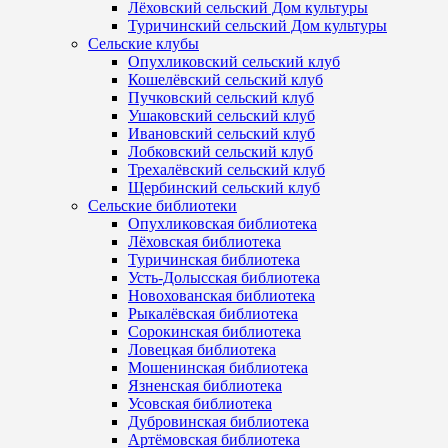
Лёховский сельский Дом культуры
Туричинский сельский Дом культуры
Сельские клубы
Опухликовский сельский клуб
Кошелёвский сельский клуб
Пучковский сельский клуб
Ушаковский сельский клуб
Ивановский сельский клуб
Лобковский сельский клуб
Трехалёвский сельский клуб
Щербинский сельский клуб
Сельские библиотеки
Опухликовская библиотека
Лёховская библиотека
Туричинская библиотека
Усть-Долысская библиотека
Новохованская библиотека
Рыкалёвская библиотека
Сорокинская библиотека
Ловецкая библиотека
Мошенинская библиотека
Язненская библиотека
Усовская библиотека
Дубровинская библиотека
Артёмовская библиотека