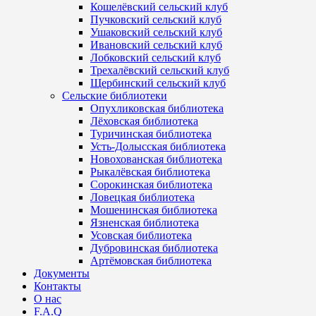
Кошелёвский сельский клуб
Пучковский сельский клуб
Ушаковский сельский клуб
Ивановский сельский клуб
Лобковский сельский клуб
Трехалёвский сельский клуб
Щербинский сельский клуб
Сельские библиотеки
Опухликовская библиотека
Лёховская библиотека
Туричинская библиотека
Усть-Долысская библиотека
Новохованская библиотека
Рыкалёвская библиотека
Сорокинская библиотека
Ловецкая библиотека
Мошенинская библиотека
Язненская библиотека
Усовская библиотека
Дубровинская библиотека
Артёмовская библиотека
Документы
Контакты
О нас
F.A.Q