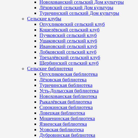
Новохованский сельский Дом культуры
Лёховский сельский Дом культуры
Туричинский сельский Дом культуры
Сельские клубы
Опухликовский сельский клуб
Кошелёвский сельский клуб
Пучковский сельский клуб
Ушаковский сельский клуб
Ивановский сельский клуб
Лобковский сельский клуб
Трехалёвский сельский клуб
Щербинский сельский клуб
Сельские библиотеки
Опухликовская библиотека
Лёховская библиотека
Туричинская библиотека
Усть-Долысская библиотека
Новохованская библиотека
Рыкалёвская библиотека
Сорокинская библиотека
Ловецкая библиотека
Мошенинская библиотека
Язненская библиотека
Усовская библиотека
Дубровинская библиотека