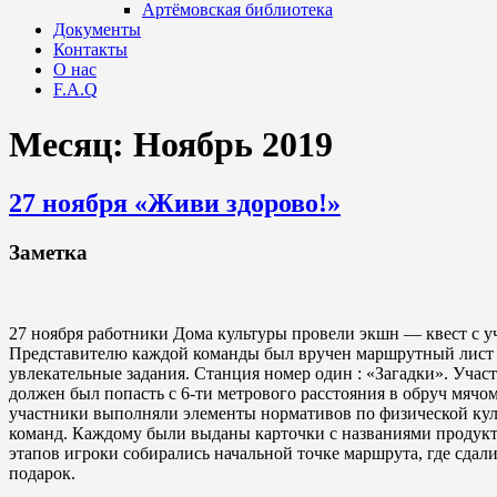
Артёмовская библиотека
Документы
Контакты
О нас
F.A.Q
Месяц:
Ноябрь 2019
27 ноября «Живи здорово!»
Заметка
27 ноября работники Дома культуры провели экшн — квест с у
Представителю каждой команды был вручен маршрутный лист с
увлекательные задания. Станция номер один : «Загадки». Учас
должен был попасть с 6-ти метрового расстояния в обруч мячо
участники выполняли элементы нормативов по физической куль
команд. Каждому были выданы карточки с названиями продукто
этапов игроки собирались начальной точке маршрута, где сдал
подарок.