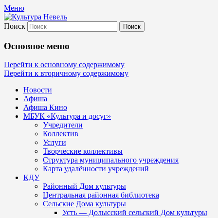
Меню
Поиск
Культура Невель
Основное меню
МБУК Невельского района "Культура и
Перейти к основному содержимому
Перейти к вторичному содержимому
Новости
Афиша
Афиша Кино
МБУК «Культура и досуг»
Учредители
Коллектив
Услуги
Творческие коллективы
Структура муниципального учреждения
Карта удалённости учреждений
КДУ
Районный Дом культуры
Центральная районная библиотека
Сельские Дома культуры
Усть — Долысский сельский Дом культуры