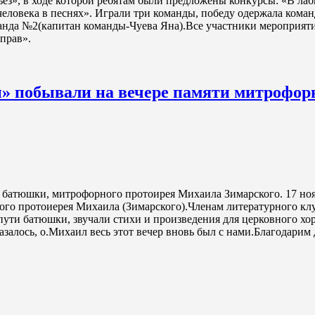
ьёз», в ходе которой ребятам были предложены конкурсы: «В ла
человека в песнях». Играли три команды, победу одержала кома
анда №2(капитан команды-Чуева Яна).Все участники мероприяти
прав».
» побывали на вечере памяти митрофор
о батюшки, митрофорного протоирея Михаила Зимарского. 17 но
го протоиерея Михаила (Зимарского).Членам литературного клу
ути батюшки, звучали стихи и произведения для церковного хо
азалось, о.Михаил весь этот вечер вновь был с нами.Благодарим