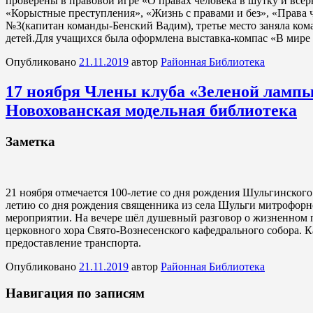
проверены в правовой игре «О правах человека в шутку и всер
«Корыстные преступления», «Жизнь с правами и без», «Права 
№3(капитан команды-Бенский Вадим), третье место заняла ком
детей.Для учащихся была оформлена выставка-компас «В мире 
Опубликовано
21.11.2019
автор
Районная Библиотека
17 ноября Члены клуба «Зеленой лампы
Новохованская модельная библиотека
Заметка
21 ноября отмечается 100-летие со дня рождения Шульгинског
летию со дня рождения священника из села Шульги митрофорно
мероприятии. На вечере шёл душевный разговор о жизненном п
церковного хора Свято-Вознесенского кафедрального собора. К
предоставление транспорта.
Опубликовано
21.11.2019
автор
Районная Библиотека
Навигация по записям