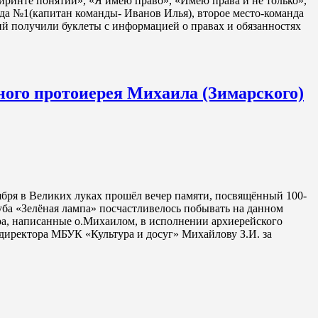
биринте понятий», «Я имею право», «Имею права и не только»,
нда №1(капитан команды- Иванов Илья), второе место-команда
й получили буклеты с информацией о правах и обязанностях
ного протоиерея Михаила (Зимарского)
ября в Великих луках прошёл вечер памяти, посвящённый 100-
ба «Зелёная лампа» посчастливелось побывать на данном
ра, написанные о.Михаилом, в исполнении архиерейского
 директора МБУК «Культура и досуг» Михайлову З.И. за