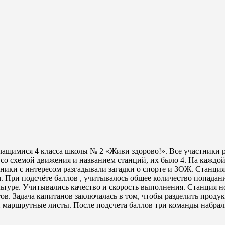
чащимися 4 класса школы № 2 «Живи здорово!». Все участники р
о схемой движения и названием станций, их было 4. На каждо
тники с интересом разгадывали загадки о спорте и ЗОЖ. Станция
м. При подсчёте баллов , учитывалось общее количество попадан
туре. Учитывались качество и скорость выполнения. Станция н
в. Задача капитанов заключалась в том, чтобы разделить проду
и маршрутные листы. После подсчета баллов три команды набрал