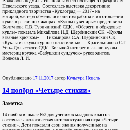
Волковой Людмилы Ивановны было посвящено праздникам
Невельского уезда. Состоялась выставка декоративно
прикладного творчества «Куклоград — 2017» на
которой,мастера обменялись опытом работы в изготовлении
кукол в различных жанрах. «Куклы сувениры» представила
Колтунова Л.В. Туричинский СДК , «Обереги и обрядовые
куклы» показала Михайлова Н.Д. Щербинский СК, «Куклы
вязаные крючком» — Тихомирова С.А. Щербинский СК,
«Куклы из скульптурного пластилина» — Красильникова С.Г.
Усть- Долысского СДК . Большой интерес вызвали куклы
мастериц кружка «Бабушкин сундучок» руководитель
Волкова Л. И.
Опубликовано
17.11.2017
автор
Культура Невель
14 ноября «Четыре стихии»
Заметка
14 ноября в школе №2 для учеников младших классов
состоялась экологическая интеллектуальная игра «Четыре
стихии». Дети показали свои знания полученные на