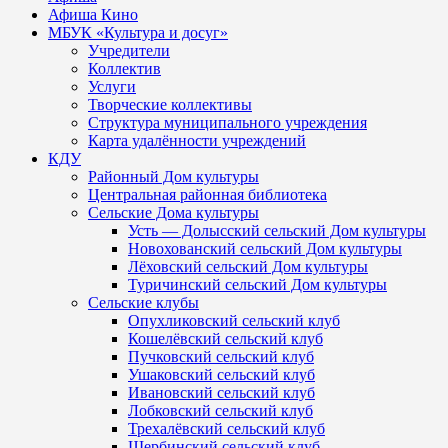
Афиша Кино
МБУК «Культура и досуг»
Учредители
Коллектив
Услуги
Творческие коллективы
Структура муниципального учреждения
Карта удалённости учреждений
КДУ
Районный Дом культуры
Центральная районная библиотека
Сельские Дома культуры
Усть — Долысский сельский Дом культуры
Новохованский сельский Дом культуры
Лёховский сельский Дом культуры
Туричинский сельский Дом культуры
Сельские клубы
Опухликовский сельский клуб
Кошелёвский сельский клуб
Пучковский сельский клуб
Ушаковский сельский клуб
Ивановский сельский клуб
Лобковский сельский клуб
Трехалёвский сельский клуб
Щербинский сельский клуб