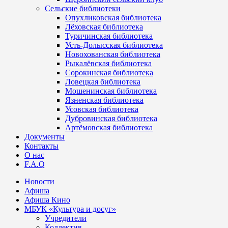
Сельские библиотеки
Опухликовская библиотека
Лёховская библиотека
Туричинская библиотека
Усть-Долысская библиотека
Новохованская библиотека
Рыкалёвская библиотека
Сорокинская библиотека
Ловецкая библиотека
Мошенинская библиотека
Язненская библиотека
Усовская библиотека
Дубровинская библиотека
Артёмовская библиотека
Документы
Контакты
О нас
F.A.Q
Новости
Афиша
Афиша Кино
МБУК «Культура и досуг»
Учредители
Коллектив