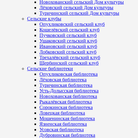
Новохованский сельский Дом культуры
Лёховский сельский Дом культуры
Туричинский сельский Дом культуры
Сельские клубы
Опухликовский сельский клуб
Кошелёвский сельский клуб
Пучковский сельский клуб
Ушаковский сельский клуб
Ивановский сельский клуб
Лобковский сельский клуб
Трехалёвский сельский клуб
Щербинский сельский клуб
Сельские библиотеки
Опухликовская библиотека
Лёховская библиотека
Туричинская библиотека
Усть-Долысская библиотека
Новохованская библиотека
Рыкалёвская библиотека
Сорокинская библиотека
Ловецкая библиотека
Мошенинская библиотека
Язненская библиотека
Усовская библиотека
Дубровинская библиотека