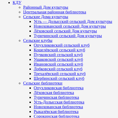
КДУ
Районный Дом культуры
Центральная районная библиотека
Сельские Дома культуры
Усть — Долысский сельский Дом культуры
Новохованский сельский Дом культуры
Лёховский сельский Дом культуры
Туричинский сельский Дом культуры
Сельские клубы
Опухликовский сельский клуб
Кошелёвский сельский клуб
Пучковский сельский клуб
Ушаковский сельский клуб
Ивановский сельский клуб
Лобковский сельский клуб
Трехалёвский сельский клуб
Щербинский сельский клуб
Сельские библиотеки
Опухликовская библиотека
Лёховская библиотека
Туричинская библиотека
Усть-Долысская библиотека
Новохованская библиотека
Рыкалёвская библиотека
Сорокинская библиотека