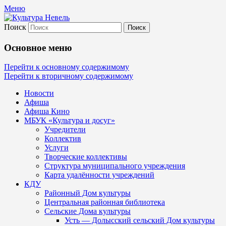
Меню
Поиск
Культура Невель
Основное меню
МБУК Невельского района "Культура
Перейти к основному содержимому
Перейти к вторичному содержимому
и досуг"
Новости
Афиша
Афиша Кино
МБУК «Культура и досуг»
Учредители
Коллектив
Услуги
Творческие коллективы
Структура муниципального учреждения
Карта удалённости учреждений
КДУ
Районный Дом культуры
Центральная районная библиотека
Сельские Дома культуры
Усть — Долысский сельский Дом культуры