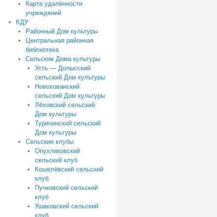
Карта удалённости
учреждений
КДУ
Районный Дом культуры
Центральная районная
библиотека
Сельские Дома культуры
Усть — Долысский
сельский Дом культуры
Новохованский
сельский Дом культуры
Лёховский сельский
Дом культуры
Туричинский сельский
Дом культуры
Сельские клубы
Опухликовский
сельский клуб
Кошелёвский сельский
клуб
Пучковский сельский
клуб
Ушаковский сельский
клуб