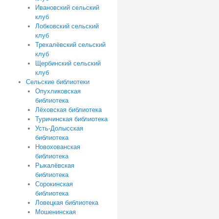
Ивановский сельский
клуб
Лобковский сельский
клуб
Трехалёвский сельский
клуб
Щербинский сельский
клуб
Сельские библиотеки
Опухликовская
библиотека
Лёховская библиотека
Туричинская библиотека
Усть-Долысская
библиотека
Новохованская
библиотека
Рыкалёвская
библиотека
Сорокинская
библиотека
Ловецкая библиотека
Мошенинская