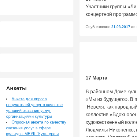
Участники группы «Ли
концертной программ
Опубликовано
21.03.2017
ав
17 Марта
Анкеты
В районном Доме кул
Анкета для опроса
«Мы из будущего». В 
получателей услуг о качестве
Невеля, как народны
условий оказания услуг
коллектив «Вдохнове
организациями культуры
художественный колл
Опросная анкета по качеству
оказания услуг в сфере
Людмилы Никоненко, в
культуры МБУК "Культура и