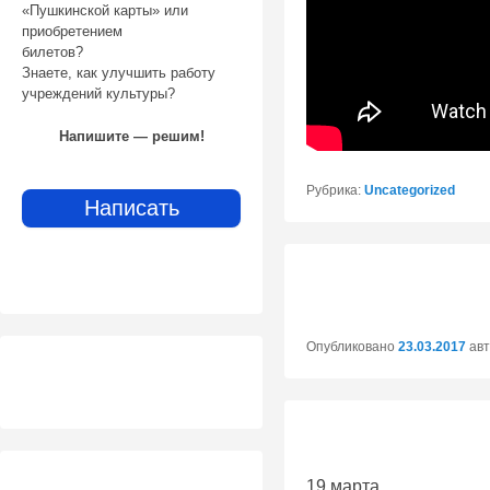
«Пушкинской карты» или
приобретением
билетов?
Знаете, как улучшить работу
учреждений культуры?
Напишите — решим!
Рубрика:
Uncategorized
Написать
Опубликовано
23.03.2017
ав
19 марта