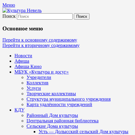
Меню
Поиск
Культура Невель
Основное меню
МБУК Невельского района "Культура
Перейти к основному содержимому
Перейти к вторичному содержимому
и досуг"
Новости
Афиша
Афиша Кино
МБУК «Культура и досуг»
Учредители
Коллектив
Услуги
Творческие коллективы
Структура муниципального учреждения
Карта удалённости учреждений
КДУ
Районный Дом культуры
Центральная районная библиотека
Сельские Дома культуры
Усть — Долысский сельский Дом культуры