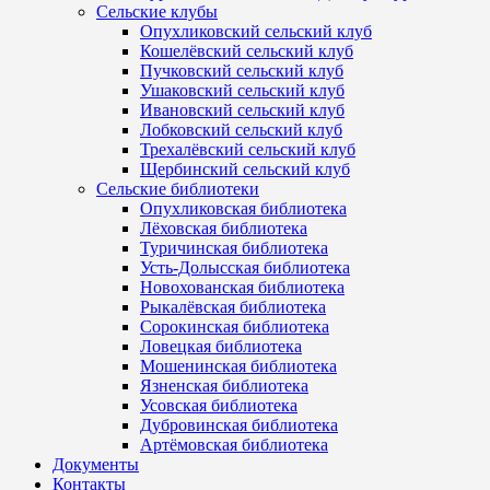
Сельские клубы
Опухликовский сельский клуб
Кошелёвский сельский клуб
Пучковский сельский клуб
Ушаковский сельский клуб
Ивановский сельский клуб
Лобковский сельский клуб
Трехалёвский сельский клуб
Щербинский сельский клуб
Сельские библиотеки
Опухликовская библиотека
Лёховская библиотека
Туричинская библиотека
Усть-Долысская библиотека
Новохованская библиотека
Рыкалёвская библиотека
Сорокинская библиотека
Ловецкая библиотека
Мошенинская библиотека
Язненская библиотека
Усовская библиотека
Дубровинская библиотека
Артёмовская библиотека
Документы
Контакты