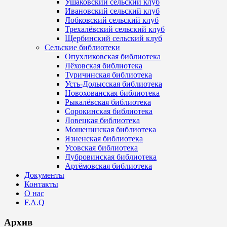
Ушаковский сельский клуб
Ивановский сельский клуб
Лобковский сельский клуб
Трехалёвский сельский клуб
Щербинский сельский клуб
Сельские библиотеки
Опухликовская библиотека
Лёховская библиотека
Туричинская библиотека
Усть-Долысская библиотека
Новохованская библиотека
Рыкалёвская библиотека
Сорокинская библиотека
Ловецкая библиотека
Мошенинская библиотека
Язненская библиотека
Усовская библиотека
Дубровинская библиотека
Артёмовская библиотека
Документы
Контакты
О нас
F.A.Q
Архив