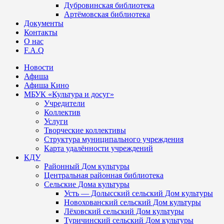
Дубровинская библиотека
Артёмовская библиотека
Документы
Контакты
О нас
F.A.Q
Новости
Афиша
Афиша Кино
МБУК «Культура и досуг»
Учредители
Коллектив
Услуги
Творческие коллективы
Структура муниципального учреждения
Карта удалённости учреждений
КДУ
Районный Дом культуры
Центральная районная библиотека
Сельские Дома культуры
Усть — Долысский сельский Дом культуры
Новохованский сельский Дом культуры
Лёховский сельский Дом культуры
Туричинский сельский Дом культуры