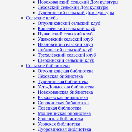
Новохованский сельский Дом культуры
Лёховский сельский Дом культуры
Туричинский сельский Дом культуры
Сельские клубы
Опухликовский сельский клуб
Кошелёвский сельский клуб
Пучковский сельский клуб
Ушаковский сельский клуб
Ивановский сельский клуб
Лобковский сельский клуб
Трехалёвский сельский клуб
Щербинский сельский клуб
Сельские библиотеки
Опухликовская библиотека
Лёховская библиотека
Туричинская библиотека
Усть-Долысская библиотека
Новохованская библиотека
Рыкалёвская библиотека
Сорокинская библиотека
Ловецкая библиотека
Мошенинская библиотека
Язненская библиотека
Усовская библиотека
Дубровинская библиотека