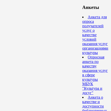
Анкеты
Анкета для
опроса
получателей
услуг о
качестве
условий
оказания услуг
организациями
культуры
Опросная
анкета по
качеству
оказания услуг
в сфере
культуры
МБУК
"Культура и
досуг"
Анкета о
качестве и
доступности
библиотечных