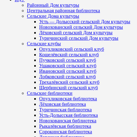
Районный Дом культуры
Центральная районная библиотека
Сельские Дома культуры
Усть — Долысский сельский Дом культуры
Новохованский сельский Дом культуры
Лёховский сельский Дом культуры
Туричинский сельский Дом культуры
Сельские клубы
Опухликовский сельский клуб
Кошелёвский сельский клуб
Пучковский сельский клуб
Ушаковский сельский клуб
Ивановский сельский клуб
Лобковский сельский клуб
Трехалёвский сельский клуб
Щербинский сельский клуб
Сельские библиотеки
Опухликовская библиотека
Лёховская библиотека
Туричинская библиотека
Усть-Долысская библиотека
Новохованская библиотека
Рыкалёвская библиотека
Сорокинская библиотека