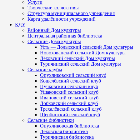
Услуги
Творческие коллективы
Структура муниципального учреждения
Карта удалённости учреждений
КДУ
Районный Дом культуры
Центральная районная библиотека
Сельские Дома культуры
Усть — Долысский сельский Дом культуры
Новохованский сельский Дом культуры
Лёховский сельский Дом культуры
Туричинский сельский Дом культуры
Сельские клубы
Опухликовский сельский клуб
Кошелёвский сельский клуб
Пучковский сельский клуб
Ушаковский сельский клуб
Ивановский сельский клуб
Лобковский сельский клуб
Трехалёвский сельский клуб
Щербинский сельский клуб
Сельские библиотеки
Опухликовская библиотека
Лёховская библиотека
Туричинская библиотека