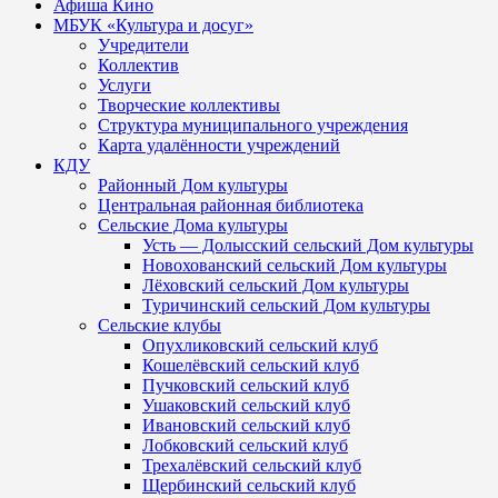
Афиша Кино
МБУК «Культура и досуг»
Учредители
Коллектив
Услуги
Творческие коллективы
Структура муниципального учреждения
Карта удалённости учреждений
КДУ
Районный Дом культуры
Центральная районная библиотека
Сельские Дома культуры
Усть — Долысский сельский Дом культуры
Новохованский сельский Дом культуры
Лёховский сельский Дом культуры
Туричинский сельский Дом культуры
Сельские клубы
Опухликовский сельский клуб
Кошелёвский сельский клуб
Пучковский сельский клуб
Ушаковский сельский клуб
Ивановский сельский клуб
Лобковский сельский клуб
Трехалёвский сельский клуб
Щербинский сельский клуб