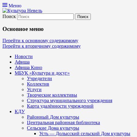
Меню
Поиск
Культура Невель
Основное меню
МБУК Невельского района "Культура
Перейти к основному содержимому
Перейти к вторичному содержимому
и досуг"
Новости
Афиша
Афиша Кино
МБУК «Культура и досуг»
Учредители
Коллектив
Услуги
Творческие коллективы
Структура муниципального учреждения
Карта удалённости учреждений
КДУ
Районный Дом культуры
Центральная районная библиотека
Сельские Дома культуры
Усть — Долысский сельский Дом культуры