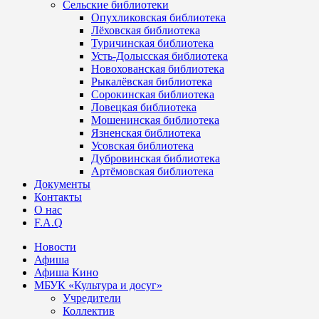
Сельские библиотеки
Опухликовская библиотека
Лёховская библиотека
Туричинская библиотека
Усть-Долысская библиотека
Новохованская библиотека
Рыкалёвская библиотека
Сорокинская библиотека
Ловецкая библиотека
Мошенинская библиотека
Язненская библиотека
Усовская библиотека
Дубровинская библиотека
Артёмовская библиотека
Документы
Контакты
О нас
F.A.Q
Новости
Афиша
Афиша Кино
МБУК «Культура и досуг»
Учредители
Коллектив