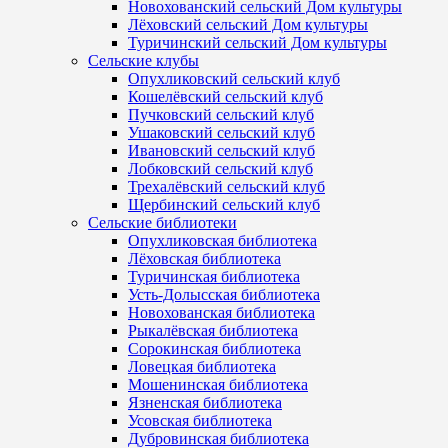
Новохованский сельский Дом культуры
Лёховский сельский Дом культуры
Туричинский сельский Дом культуры
Сельские клубы
Опухликовский сельский клуб
Кошелёвский сельский клуб
Пучковский сельский клуб
Ушаковский сельский клуб
Ивановский сельский клуб
Лобковский сельский клуб
Трехалёвский сельский клуб
Щербинский сельский клуб
Сельские библиотеки
Опухликовская библиотека
Лёховская библиотека
Туричинская библиотека
Усть-Долысская библиотека
Новохованская библиотека
Рыкалёвская библиотека
Сорокинская библиотека
Ловецкая библиотека
Мошенинская библиотека
Язненская библиотека
Усовская библиотека
Дубровинская библиотека