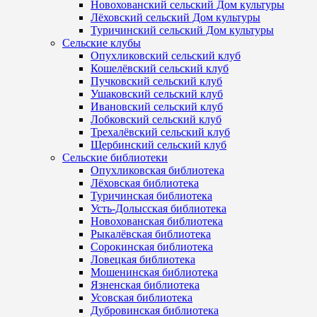
Новохованский сельский Дом культуры
Лёховский сельский Дом культуры
Туричинский сельский Дом культуры
Сельские клубы
Опухликовский сельский клуб
Кошелёвский сельский клуб
Пучковский сельский клуб
Ушаковский сельский клуб
Ивановский сельский клуб
Лобковский сельский клуб
Трехалёвский сельский клуб
Щербинский сельский клуб
Сельские библиотеки
Опухликовская библиотека
Лёховская библиотека
Туричинская библиотека
Усть-Долысская библиотека
Новохованская библиотека
Рыкалёвская библиотека
Сорокинская библиотека
Ловецкая библиотека
Мошенинская библиотека
Язненская библиотека
Усовская библиотека
Дубровинская библиотека