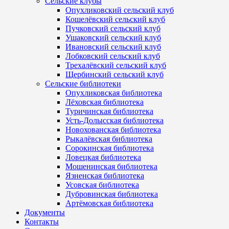
Сельские клубы
Опухликовский сельский клуб
Кошелёвский сельский клуб
Пучковский сельский клуб
Ушаковский сельский клуб
Ивановский сельский клуб
Лобковский сельский клуб
Трехалёвский сельский клуб
Щербинский сельский клуб
Сельские библиотеки
Опухликовская библиотека
Лёховская библиотека
Туричинская библиотека
Усть-Долысская библиотека
Новохованская библиотека
Рыкалёвская библиотека
Сорокинская библиотека
Ловецкая библиотека
Мошенинская библиотека
Язненская библиотека
Усовская библиотека
Дубровинская библиотека
Артёмовская библиотека
Документы
Контакты