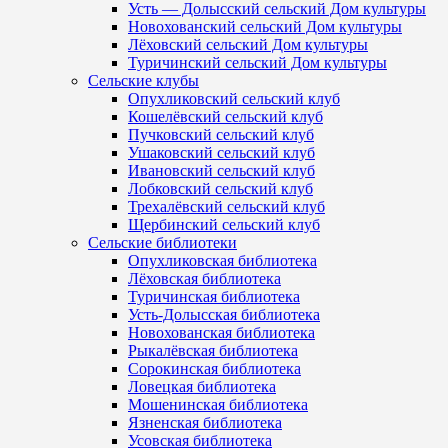
Усть — Долысский сельский Дом культуры
Новохованский сельский Дом культуры
Лёховский сельский Дом культуры
Туричинский сельский Дом культуры
Сельские клубы
Опухликовский сельский клуб
Кошелёвский сельский клуб
Пучковский сельский клуб
Ушаковский сельский клуб
Ивановский сельский клуб
Лобковский сельский клуб
Трехалёвский сельский клуб
Щербинский сельский клуб
Сельские библиотеки
Опухликовская библиотека
Лёховская библиотека
Туричинская библиотека
Усть-Долысская библиотека
Новохованская библиотека
Рыкалёвская библиотека
Сорокинская библиотека
Ловецкая библиотека
Мошенинская библиотека
Язненская библиотека
Усовская библиотека