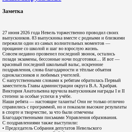
Заметка
27 июня 2026 года Невель торжественно проводил своих
выпускников. 83 выпускника вместе с родными и близкими
пережили один из самых волнительных моментов —
прощание со школой и шаг во взрослую жизнь.
Совсем недавно прозвенел последний звонок, остались
позади экзамены, бессонные ночи подготовки… И вот —
красивый последний школьный вальс, искренние
поздравления, слова благодарности и тёплые объятия
одноклассников и любимых учителей.
С напутственными словами к ребятам обратилась Первый
заместитель Главы администрации округа В.А. Храбрая.
Виктория Анатольевна вручила выпускникам награды I и II
степени за особые успехи в учёбе.
Наши ребята — настоящие таланты! Они не только отлично
справились с программой, но и показали высокие результаты
в спорте и творчестве, за что были отмечены
Благодарственными письмами Управления образования.
С поздравлениями также выступили:
• Председатель Собрания депутатов Невельского