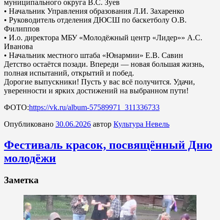
муниципального округа В.С. Зуев
• Начальник Управления образования Л.И. Захаренко
• Руководитель отделения ДЮСШ по баскетболу О.В.
Филиппов
• И.о. директора МБУ «Молодёжный центр «Лидер»» А.С.
Иванова
• Начальник местного штаба «Юнармии» Е.В. Савин
Детство остаётся позади. Впереди — новая большая жизнь,
полная испытаний, открытий и побед.
Дорогие выпускники! Пусть у вас всё получится. Удачи,
уверенности и ярких достижений на выбранном пути!
ФОТО:
https://vk.ru/album-57589971_311336733
Опубликовано
30.06.2026
автор
Культура Невель
Фестиваль красок, посвящённый Дню
молодёжи
Заметка