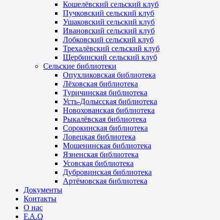
Кошелёвский сельский клуб
Пучковский сельский клуб
Ушаковский сельский клуб
Ивановский сельский клуб
Лобковский сельский клуб
Трехалёвский сельский клуб
Щербинский сельский клуб
Сельские библиотеки
Опухликовская библиотека
Лёховская библиотека
Туричинская библиотека
Усть-Долысская библиотека
Новохованская библиотека
Рыкалёвская библиотека
Сорокинская библиотека
Ловецкая библиотека
Мошенинская библиотека
Язненская библиотека
Усовская библиотека
Дубровинская библиотека
Артёмовская библиотека
Документы
Контакты
О нас
F.A.Q