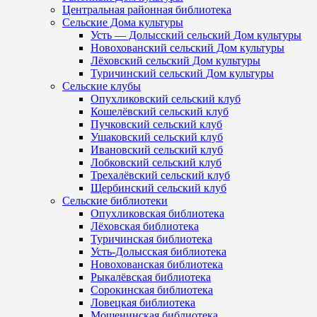
Центральная районная библиотека
Сельские Дома культуры
Усть — Долысский сельский Дом культуры
Новохованский сельский Дом культуры
Лёховский сельский Дом культуры
Туричинский сельский Дом культуры
Сельские клубы
Опухликовский сельский клуб
Кошелёвский сельский клуб
Пучковский сельский клуб
Ушаковский сельский клуб
Ивановский сельский клуб
Лобковский сельский клуб
Трехалёвский сельский клуб
Щербинский сельский клуб
Сельские библиотеки
Опухликовская библиотека
Лёховская библиотека
Туричинская библиотека
Усть-Долысская библиотека
Новохованская библиотека
Рыкалёвская библиотека
Сорокинская библиотека
Ловецкая библиотека
Мошенинская библиотека