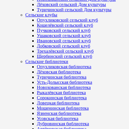
Лёховский сельский Дом культуры
Туричинский сельский Дом культуры
Сельские клубы
Опухликовский сельский клуб
Кошелёвский сельский клуб
Пучковский сельский клуб
Ушаковский сельский клуб
Ивановский сельский клуб
Лобковский сельский клуб
Трехалёвский сельский клуб
Щербинский сельский клуб
Сельские библиотеки
Опухликовская библиотека
Лёховская библиотека
Туричинская библиотека
Усть-Долысская библиотека
Новохованская библиотека
Рыкалёвская библиотека
Сорокинская библиотека
Ловецкая библиотека
Мошенинская библиотека
Язненская библиотека
Усовская библиотека
Дубровинская библиотека
Артёмовская библиотека