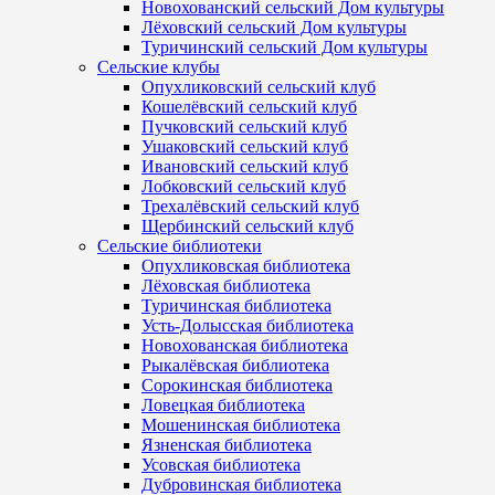
Новохованский сельский Дом культуры
Лёховский сельский Дом культуры
Туричинский сельский Дом культуры
Сельские клубы
Опухликовский сельский клуб
Кошелёвский сельский клуб
Пучковский сельский клуб
Ушаковский сельский клуб
Ивановский сельский клуб
Лобковский сельский клуб
Трехалёвский сельский клуб
Щербинский сельский клуб
Сельские библиотеки
Опухликовская библиотека
Лёховская библиотека
Туричинская библиотека
Усть-Долысская библиотека
Новохованская библиотека
Рыкалёвская библиотека
Сорокинская библиотека
Ловецкая библиотека
Мошенинская библиотека
Язненская библиотека
Усовская библиотека
Дубровинская библиотека