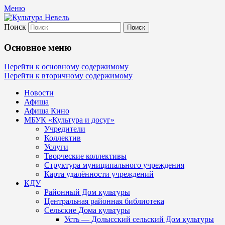
Меню
Поиск
Культура Невель
Основное меню
МБУК Невельского района "Культура
Перейти к основному содержимому
Перейти к вторичному содержимому
и досуг"
Новости
Афиша
Афиша Кино
МБУК «Культура и досуг»
Учредители
Коллектив
Услуги
Творческие коллективы
Структура муниципального учреждения
Карта удалённости учреждений
КДУ
Районный Дом культуры
Центральная районная библиотека
Сельские Дома культуры
Усть — Долысский сельский Дом культуры