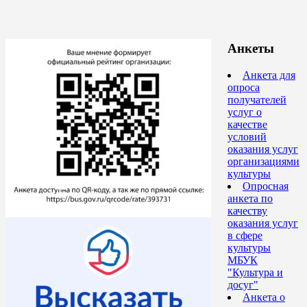
Анкеты
Анкета для
опроса
получателей
услуг о
качестве
условий
оказания услуг
организациями
культуры
Опросная
анкета по
качеству
оказания услуг
в сфере
культуры
МБУК
"Культура и
досуг"
Анкета о