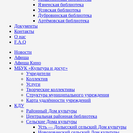
Язненская библиотека
Усовская библиотека
Дубровинская библиотека
Артёмовская библиотека
Документы
Контакты
О нас
F.A.Q
Новости
Афиша
Афиша Кино
МБУК «Культура и досуг»
Учредители
Коллектив
Услуги
Творческие коллективы
Структура муниципального учреждения
Карта удалённости учреждений
КДУ
Районный Дом культуры
Центральная районная библиотека
Сельские Дома культуры
Усть — Долысский сельский Дом культуры
Новохованский сельский Дом культуры