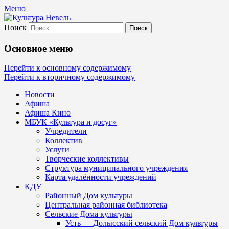
Меню
Поиск
Культура Невель
Основное меню
МБУК Невельского района "Культура и
Перейти к основному содержимому
Перейти к вторичному содержимому
Новости
Афиша
Афиша Кино
МБУК «Культура и досуг»
Учредители
Коллектив
Услуги
Творческие коллективы
Структура муниципального учреждения
Карта удалённости учреждений
КДУ
Районный Дом культуры
Центральная районная библиотека
Сельские Дома культуры
Усть — Долысский сельский Дом культуры