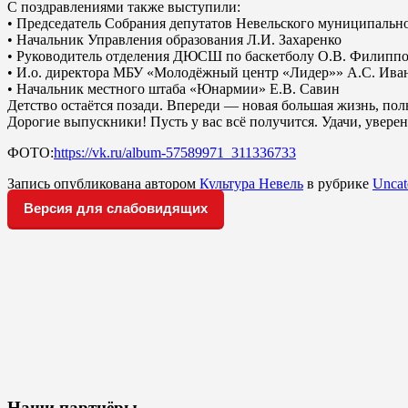
С поздравлениями также выступили:
• Председатель Собрания депутатов Невельского муниципально
• Начальник Управления образования Л.И. Захаренко
• Руководитель отделения ДЮСШ по баскетболу О.В. Филипп
• И.о. директора МБУ «Молодёжный центр «Лидер»» А.С. Ива
• Начальник местного штаба «Юнармии» Е.В. Савин
Детство остаётся позади. Впереди — новая большая жизнь, пол
Дорогие выпускники! Пусть у вас всё получится. Удачи, увер
ФОТО:
https://vk.ru/album-57589971_311336733
Запись опубликована автором
Культура Невель
в рубрике
Uncat
Версия для слабовидящих
Наши партнёры