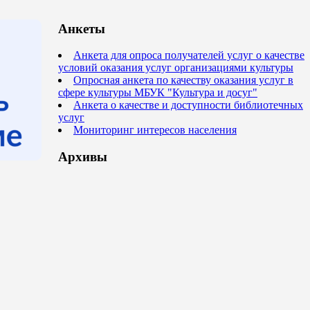
Анкеты
Анкета для опроса получателей услуг о качестве
условий оказания услуг организациями культуры
Опросная анкета по качеству оказания услуг в
сфере культуры МБУК "Культура и досуг"
Анкета о качестве и доступности библиотечных
услуг
Мониторинг интересов населения
Архивы