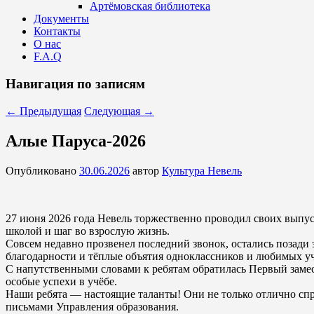
Артёмовская библиотека
Документы
Контакты
О нас
F.A.Q
Навигация по записям
←
Предыдущая
Следующая
→
Алые Паруса-2026
Опубликовано
30.06.2026
автор
Культура Невель
27 июня 2026 года Невель торжественно проводил своих выпу
школой и шаг во взрослую жизнь.
Совсем недавно прозвенел последний звонок, остались позади
благодарности и тёплые объятия одноклассников и любимых у
С напутственными словами к ребятам обратилась Первый замес
особые успехи в учёбе.
Наши ребята — настоящие таланты! Они не только отлично спра
письмами Управления образования.