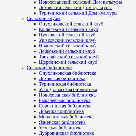
Новохованский сельский Дом культуры
Лёховский сельский Дом культуры
Туричинский сельский Дом культуры
Сельские клубы
Опухликовский сельский клуб
Кошелёвский сельский клуб
Пучковский сельский клуб
Ушаковский сельский клуб
Ивановский сельский клуб
Лобковский сельский клуб
Трехалёвский сельский клуб
Щербинский сельский клуб
Сельские библиотеки
Опухликовская библиотека
Лёховская библиотека
Туричинская библиотека
Усть-Долысская библиотека
Новохованская библиотека
Рыкалёвская библиотека
Сорокинская библиотека
Ловецкая библиотека
Мошенинская библиотека
Язненская библиотека
Усовская библиотека
Дубровинская библиотека