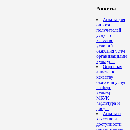
Анкеты
Анкета для
опроса
получателей
услуг о
качестве
условий
оказания услуг
организациями
культуры
Опросная
анкета по
качеству
оказания услуг
в сфере
культуры
МБУК
"Культура и
досуг"
Анкета о
качестве и
доступности
библиотечных