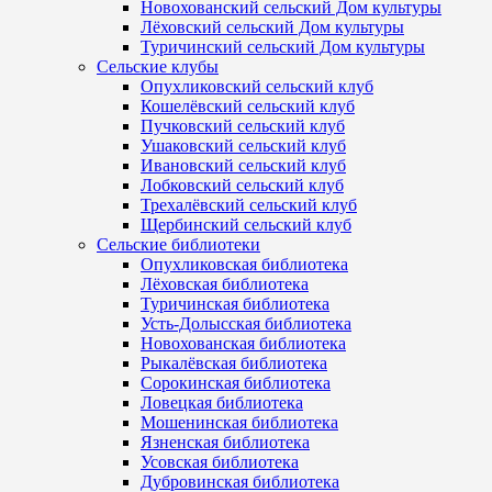
Новохованский сельский Дом культуры
Лёховский сельский Дом культуры
Туричинский сельский Дом культуры
Сельские клубы
Опухликовский сельский клуб
Кошелёвский сельский клуб
Пучковский сельский клуб
Ушаковский сельский клуб
Ивановский сельский клуб
Лобковский сельский клуб
Трехалёвский сельский клуб
Щербинский сельский клуб
Сельские библиотеки
Опухликовская библиотека
Лёховская библиотека
Туричинская библиотека
Усть-Долысская библиотека
Новохованская библиотека
Рыкалёвская библиотека
Сорокинская библиотека
Ловецкая библиотека
Мошенинская библиотека
Язненская библиотека
Усовская библиотека
Дубровинская библиотека