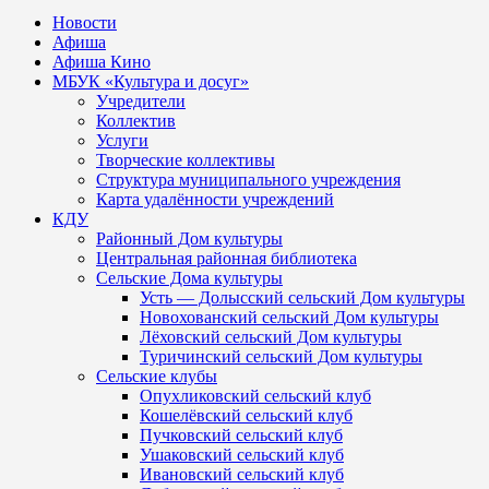
Новости
Афиша
Афиша Кино
МБУК «Культура и досуг»
Учредители
Коллектив
Услуги
Творческие коллективы
Структура муниципального учреждения
Карта удалённости учреждений
КДУ
Районный Дом культуры
Центральная районная библиотека
Сельские Дома культуры
Усть — Долысский сельский Дом культуры
Новохованский сельский Дом культуры
Лёховский сельский Дом культуры
Туричинский сельский Дом культуры
Сельские клубы
Опухликовский сельский клуб
Кошелёвский сельский клуб
Пучковский сельский клуб
Ушаковский сельский клуб
Ивановский сельский клуб