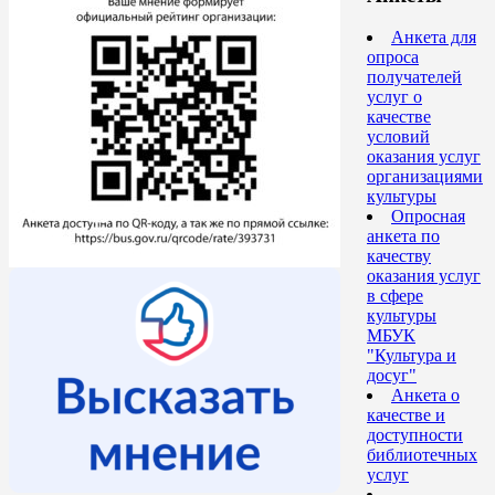
Анкета для
опроса
получателей
услуг о
качестве
условий
оказания услуг
организациями
культуры
Опросная
анкета по
качеству
оказания услуг
в сфере
культуры
МБУК
"Культура и
досуг"
Анкета о
качестве и
доступности
библиотечных
услуг