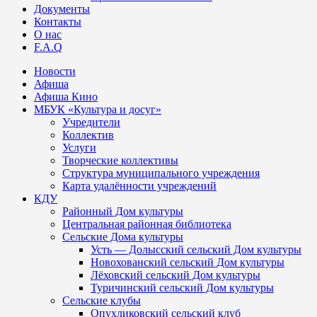
Документы
Контакты
О нас
F.A.Q
Новости
Афиша
Афиша Кино
МБУК «Культура и досуг»
Учредители
Коллектив
Услуги
Творческие коллективы
Структура муниципального учреждения
Карта удалённости учреждений
КДУ
Районный Дом культуры
Центральная районная библиотека
Сельские Дома культуры
Усть — Долысский сельский Дом культуры
Новохованский сельский Дом культуры
Лёховский сельский Дом культуры
Туричинский сельский Дом культуры
Сельские клубы
Опухликовский сельский клуб