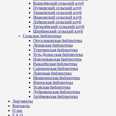
Кошелёвский сельский клуб
Пучковский сельский клуб
Ушаковский сельский клуб
Ивановский сельский клуб
Лобковский сельский клуб
Трехалёвский сельский клуб
Щербинский сельский клуб
Сельские библиотеки
Опухликовская библиотека
Лёховская библиотека
Туричинская библиотека
Усть-Долысская библиотека
Новохованская библиотека
Рыкалёвская библиотека
Сорокинская библиотека
Ловецкая библиотека
Мошенинская библиотека
Язненская библиотека
Усовская библиотека
Дубровинская библиотека
Артёмовская библиотека
Документы
Контакты
О нас
F.A.Q