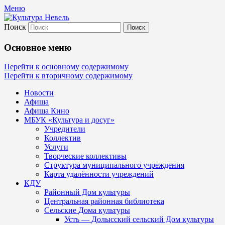
Меню
Поиск
Культура Невель
Основное меню
МБУК Невельского района "Культура
Перейти к основному содержимому
Перейти к вторичному содержимому
и досуг"
Новости
Афиша
Афиша Кино
МБУК «Культура и досуг»
Учредители
Коллектив
Услуги
Творческие коллективы
Структура муниципального учреждения
Карта удалённости учреждений
КДУ
Районный Дом культуры
Центральная районная библиотека
Сельские Дома культуры
Усть — Долысский сельский Дом культуры