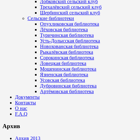
Лобковский сельский клуб
Трехалёвский сельский клуб
Щербинский сельский клуб
Сельские библиотеки
Опухликовская библиотека
Лёховская библиотека
Туричинская библиотека
Усть-Долысская библиотека
Новохованская библиотека
Рыкалёвская библиотека
Сорокинская библиотека
Ловецкая библиотека
Мошенинская библиотека
Язненская библиотека
Усовская библиотека
Дубровинская библиотека
Артёмовская библиотека
Документы
Контакты
О нас
F.A.Q
Архив
Архив 2013