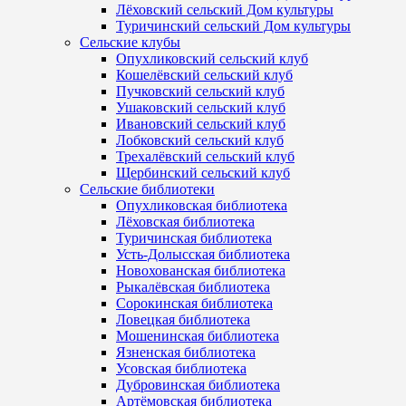
Лёховский сельский Дом культуры
Туричинский сельский Дом культуры
Сельские клубы
Опухликовский сельский клуб
Кошелёвский сельский клуб
Пучковский сельский клуб
Ушаковский сельский клуб
Ивановский сельский клуб
Лобковский сельский клуб
Трехалёвский сельский клуб
Щербинский сельский клуб
Сельские библиотеки
Опухликовская библиотека
Лёховская библиотека
Туричинская библиотека
Усть-Долысская библиотека
Новохованская библиотека
Рыкалёвская библиотека
Сорокинская библиотека
Ловецкая библиотека
Мошенинская библиотека
Язненская библиотека
Усовская библиотека
Дубровинская библиотека
Артёмовская библиотека