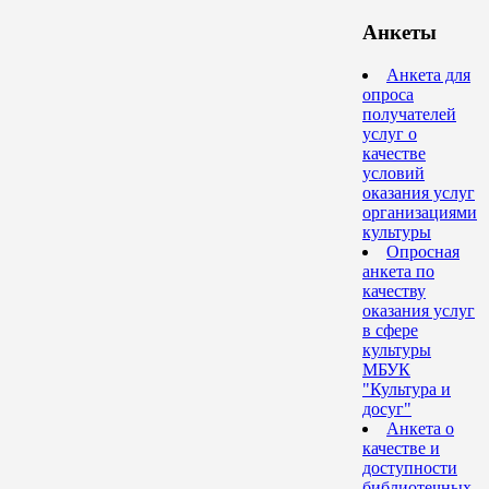
Анкеты
Анкета для
опроса
получателей
услуг о
качестве
условий
оказания услуг
организациями
культуры
Опросная
анкета по
качеству
оказания услуг
в сфере
культуры
МБУК
"Культура и
досуг"
Анкета о
качестве и
доступности
библиотечных