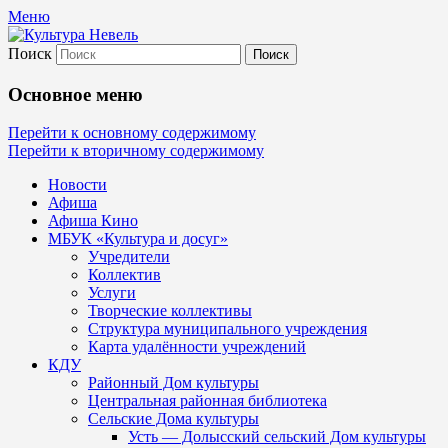
Меню
Поиск
Культура Невель
Основное меню
МБУК Невельского района "Культура
Перейти к основному содержимому
Перейти к вторичному содержимому
и досуг"
Новости
Афиша
Афиша Кино
МБУК «Культура и досуг»
Учредители
Коллектив
Услуги
Творческие коллективы
Структура муниципального учреждения
Карта удалённости учреждений
КДУ
Районный Дом культуры
Центральная районная библиотека
Сельские Дома культуры
Усть — Долысский сельский Дом культуры