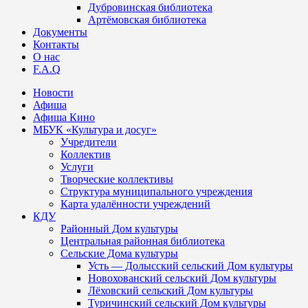
Дубровинская библиотека
Артёмовская библиотека
Документы
Контакты
О нас
F.A.Q
Новости
Афиша
Афиша Кино
МБУК «Культура и досуг»
Учредители
Коллектив
Услуги
Творческие коллективы
Структура муниципального учреждения
Карта удалённости учреждений
КДУ
Районный Дом культуры
Центральная районная библиотека
Сельские Дома культуры
Усть — Долысский сельский Дом культуры
Новохованский сельский Дом культуры
Лёховский сельский Дом культуры
Туричинский сельский Дом культуры