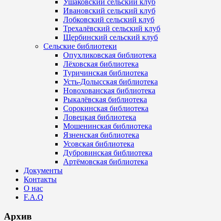
Ушаковский сельский клуб
Ивановский сельский клуб
Лобковский сельский клуб
Трехалёвский сельский клуб
Щербинский сельский клуб
Сельские библиотеки
Опухликовская библиотека
Лёховская библиотека
Туричинская библиотека
Усть-Долысская библиотека
Новохованская библиотека
Рыкалёвская библиотека
Сорокинская библиотека
Ловецкая библиотека
Мошенинская библиотека
Язненская библиотека
Усовская библиотека
Дубровинская библиотека
Артёмовская библиотека
Документы
Контакты
О нас
F.A.Q
Архив