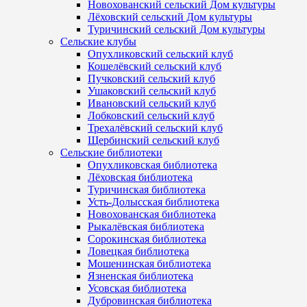
Новохованский сельский Дом культуры
Лёховский сельский Дом культуры
Туричинский сельский Дом культуры
Сельские клубы
Опухликовский сельский клуб
Кошелёвский сельский клуб
Пучковский сельский клуб
Ушаковский сельский клуб
Ивановский сельский клуб
Лобковский сельский клуб
Трехалёвский сельский клуб
Щербинский сельский клуб
Сельские библиотеки
Опухликовская библиотека
Лёховская библиотека
Туричинская библиотека
Усть-Долысская библиотека
Новохованская библиотека
Рыкалёвская библиотека
Сорокинская библиотека
Ловецкая библиотека
Мошенинская библиотека
Язненская библиотека
Усовская библиотека
Дубровинская библиотека