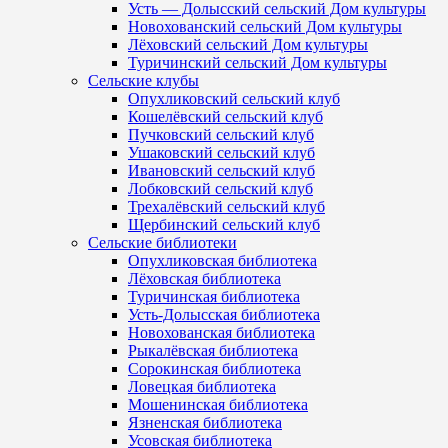
Усть — Долысский сельский Дом культуры
Новохованский сельский Дом культуры
Лёховский сельский Дом культуры
Туричинский сельский Дом культуры
Сельские клубы
Опухликовский сельский клуб
Кошелёвский сельский клуб
Пучковский сельский клуб
Ушаковский сельский клуб
Ивановский сельский клуб
Лобковский сельский клуб
Трехалёвский сельский клуб
Щербинский сельский клуб
Сельские библиотеки
Опухликовская библиотека
Лёховская библиотека
Туричинская библиотека
Усть-Долысская библиотека
Новохованская библиотека
Рыкалёвская библиотека
Сорокинская библиотека
Ловецкая библиотека
Мошенинская библиотека
Язненская библиотека
Усовская библиотека