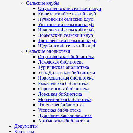
Сельские клубы
Опухликовский сельский клуб
Кошелёвский сельский клуб
Пучковский сельский клуб
Ушаковский сельский клуб
Ивановский сельский клуб
Лобковский сельский клуб
Трехалёвский сельский клуб
Щербинский сельский клуб
Сельские библиотеки
Опухликовская библиотека
Лёховская библиотека
Туричинская библиотека
Усть-Долысская библиотека
Новохованская библиотека
Рыкалёвская библиотека
Сорокинская библиотека
Ловецкая библиотека
Мошенинская библиотека
Язненская библиотека
Усовская библиотека
Дубровинская библиотека
Артёмовская библиотека
Документы
Контакты