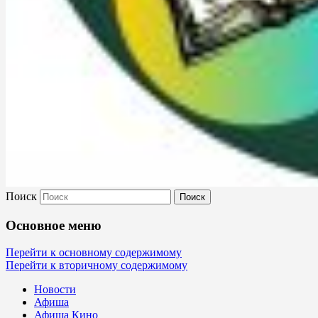
Поиск
Культура Невель
Основное меню
МБУК Невельского района "Культура
Перейти к основному содержимому
Перейти к вторичному содержимому
и досуг"
Новости
Афиша
Афиша Кино