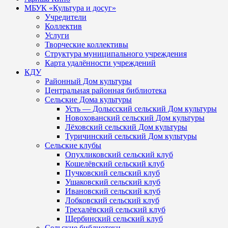
МБУК «Культура и досуг»
Учредители
Коллектив
Услуги
Творческие коллективы
Структура муниципального учреждения
Карта удалённости учреждений
КДУ
Районный Дом культуры
Центральная районная библиотека
Сельские Дома культуры
Усть — Долысский сельский Дом культуры
Новохованский сельский Дом культуры
Лёховский сельский Дом культуры
Туричинский сельский Дом культуры
Сельские клубы
Опухликовский сельский клуб
Кошелёвский сельский клуб
Пучковский сельский клуб
Ушаковский сельский клуб
Ивановский сельский клуб
Лобковский сельский клуб
Трехалёвский сельский клуб
Щербинский сельский клуб
Сельские библиотеки