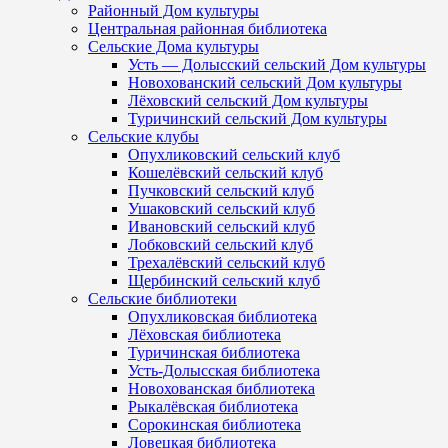
Районный Дом культуры
Центральная районная библиотека
Сельские Дома культуры
Усть — Долысский сельский Дом культуры
Новохованский сельский Дом культуры
Лёховский сельский Дом культуры
Туричинский сельский Дом культуры
Сельские клубы
Опухликовский сельский клуб
Кошелёвский сельский клуб
Пучковский сельский клуб
Ушаковский сельский клуб
Ивановский сельский клуб
Лобковский сельский клуб
Трехалёвский сельский клуб
Щербинский сельский клуб
Сельские библиотеки
Опухликовская библиотека
Лёховская библиотека
Туричинская библиотека
Усть-Долысская библиотека
Новохованская библиотека
Рыкалёвская библиотека
Сорокинская библиотека
Ловецкая библиотека