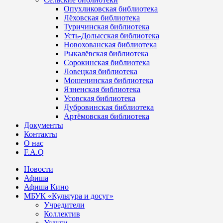
Опухликовская библиотека
Лёховская библиотека
Туричинская библиотека
Усть-Долысская библиотека
Новохованская библиотека
Рыкалёвская библиотека
Сорокинская библиотека
Ловецкая библиотека
Мошенинская библиотека
Язненская библиотека
Усовская библиотека
Дубровинская библиотека
Артёмовская библиотека
Документы
Контакты
О нас
F.A.Q
Новости
Афиша
Афиша Кино
МБУК «Культура и досуг»
Учредители
Коллектив
Услуги