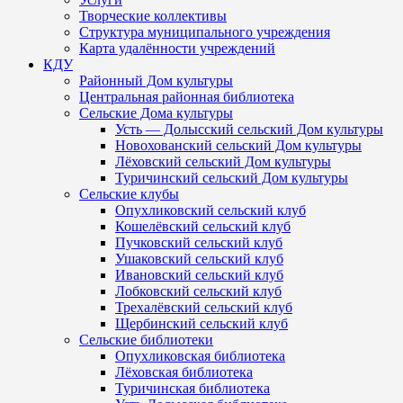
Творческие коллективы
Структура муниципального учреждения
Карта удалённости учреждений
КДУ
Районный Дом культуры
Центральная районная библиотека
Сельские Дома культуры
Усть — Долысский сельский Дом культуры
Новохованский сельский Дом культуры
Лёховский сельский Дом культуры
Туричинский сельский Дом культуры
Сельские клубы
Опухликовский сельский клуб
Кошелёвский сельский клуб
Пучковский сельский клуб
Ушаковский сельский клуб
Ивановский сельский клуб
Лобковский сельский клуб
Трехалёвский сельский клуб
Щербинский сельский клуб
Сельские библиотеки
Опухликовская библиотека
Лёховская библиотека
Туричинская библиотека