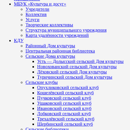
МБУК «Культура и досуг»
Учредители
Коллектив
Услуги
Творческие коллективы
Структура муниципального учреждения
Карта удалённости учреждений
КДУ
Районный Дом культуры
Центральная районная библиотека
Сельские Дома культуры
Усть — Долысский сельский Дом культуры
Новохованский сельский Дом культуры
Лёховский сельский Дом культуры
Туричинский сельский Дом культуры
Сельские клубы
Опухликовский сельский клуб
Кошелёвский сельский клуб
Пучковский сельский клуб
Ушаковский сельский клуб
Ивановский сельский клуб
Лобковский сельский клуб
Трехалёвский сельский клуб
Щербинский сельский клуб
Сельские библиотеки