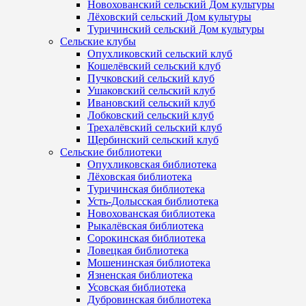
Новохованский сельский Дом культуры
Лёховский сельский Дом культуры
Туричинский сельский Дом культуры
Сельские клубы
Опухликовский сельский клуб
Кошелёвский сельский клуб
Пучковский сельский клуб
Ушаковский сельский клуб
Ивановский сельский клуб
Лобковский сельский клуб
Трехалёвский сельский клуб
Щербинский сельский клуб
Сельские библиотеки
Опухликовская библиотека
Лёховская библиотека
Туричинская библиотека
Усть-Долысская библиотека
Новохованская библиотека
Рыкалёвская библиотека
Сорокинская библиотека
Ловецкая библиотека
Мошенинская библиотека
Язненская библиотека
Усовская библиотека
Дубровинская библиотека