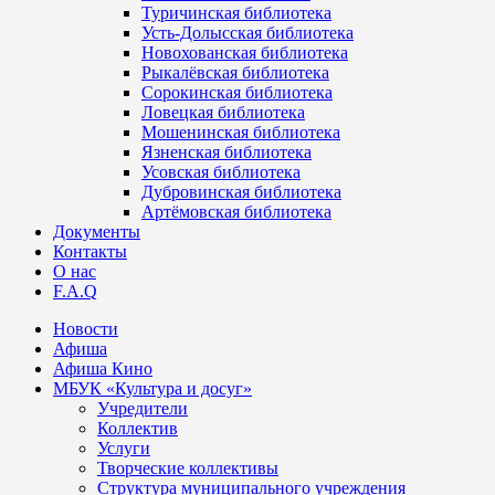
Туричинская библиотека
Усть-Долысская библиотека
Новохованская библиотека
Рыкалёвская библиотека
Сорокинская библиотека
Ловецкая библиотека
Мошенинская библиотека
Язненская библиотека
Усовская библиотека
Дубровинская библиотека
Артёмовская библиотека
Документы
Контакты
О нас
F.A.Q
Новости
Афиша
Афиша Кино
МБУК «Культура и досуг»
Учредители
Коллектив
Услуги
Творческие коллективы
Структура муниципального учреждения