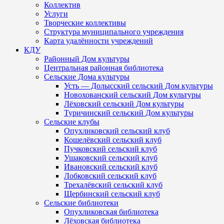
Коллектив
Услуги
Творческие коллективы
Структура муниципального учреждения
Карта удалённости учреждений
КДУ
Районный Дом культуры
Центральная районная библиотека
Сельские Дома культуры
Усть — Долысский сельский Дом культуры
Новохованский сельский Дом культуры
Лёховский сельский Дом культуры
Туричинский сельский Дом культуры
Сельские клубы
Опухликовский сельский клуб
Кошелёвский сельский клуб
Пучковский сельский клуб
Ушаковский сельский клуб
Ивановский сельский клуб
Лобковский сельский клуб
Трехалёвский сельский клуб
Щербинский сельский клуб
Сельские библиотеки
Опухликовская библиотека
Лёховская библиотека