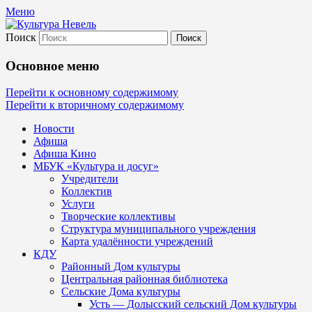
Меню
Поиск
Культура Невель
Основное меню
МБУК Невельского района "Культура
Перейти к основному содержимому
Перейти к вторичному содержимому
и досуг"
Новости
Афиша
Афиша Кино
МБУК «Культура и досуг»
Учредители
Коллектив
Услуги
Творческие коллективы
Структура муниципального учреждения
Карта удалённости учреждений
КДУ
Районный Дом культуры
Центральная районная библиотека
Сельские Дома культуры
Усть — Долысский сельский Дом культуры