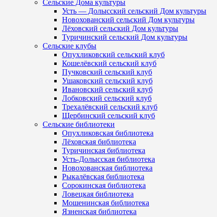
Сельские Дома культуры
Усть — Долысский сельский Дом культуры
Новохованский сельский Дом культуры
Лёховский сельский Дом культуры
Туричинский сельский Дом культуры
Сельские клубы
Опухликовский сельский клуб
Кошелёвский сельский клуб
Пучковский сельский клуб
Ушаковский сельский клуб
Ивановский сельский клуб
Лобковский сельский клуб
Трехалёвский сельский клуб
Щербинский сельский клуб
Сельские библиотеки
Опухликовская библиотека
Лёховская библиотека
Туричинская библиотека
Усть-Долысская библиотека
Новохованская библиотека
Рыкалёвская библиотека
Сорокинская библиотека
Ловецкая библиотека
Мошенинская библиотека
Язненская библиотека