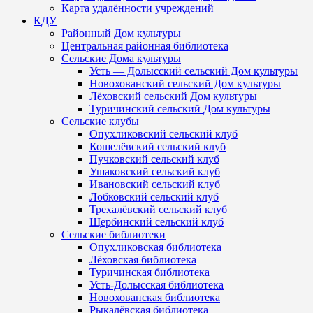
Карта удалённости учреждений
КДУ
Районный Дом культуры
Центральная районная библиотека
Сельские Дома культуры
Усть — Долысский сельский Дом культуры
Новохованский сельский Дом культуры
Лёховский сельский Дом культуры
Туричинский сельский Дом культуры
Сельские клубы
Опухликовский сельский клуб
Кошелёвский сельский клуб
Пучковский сельский клуб
Ушаковский сельский клуб
Ивановский сельский клуб
Лобковский сельский клуб
Трехалёвский сельский клуб
Щербинский сельский клуб
Сельские библиотеки
Опухликовская библиотека
Лёховская библиотека
Туричинская библиотека
Усть-Долысская библиотека
Новохованская библиотека
Рыкалёвская библиотека