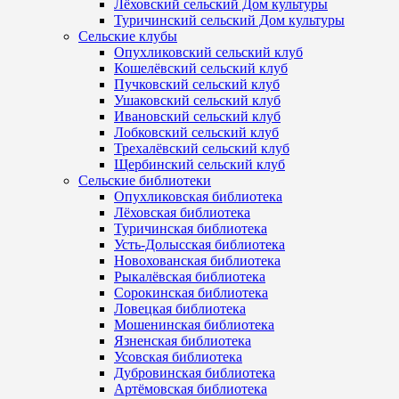
Лёховский сельский Дом культуры
Туричинский сельский Дом культуры
Сельские клубы
Опухликовский сельский клуб
Кошелёвский сельский клуб
Пучковский сельский клуб
Ушаковский сельский клуб
Ивановский сельский клуб
Лобковский сельский клуб
Трехалёвский сельский клуб
Щербинский сельский клуб
Сельские библиотеки
Опухликовская библиотека
Лёховская библиотека
Туричинская библиотека
Усть-Долысская библиотека
Новохованская библиотека
Рыкалёвская библиотека
Сорокинская библиотека
Ловецкая библиотека
Мошенинская библиотека
Язненская библиотека
Усовская библиотека
Дубровинская библиотека
Артёмовская библиотека