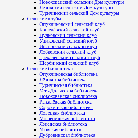
Новохованский сельский Дом культуры
Лёховский сельский Дом культуры
Туричинский сельский Дом культуры
Сельские клубы
Опухликовский сельский клуб
Кошелёвский сельский клуб
Пучковский сельский клуб
Ушаковский сельский клуб
Ивановский сельский клуб
Лобковский сельский клуб
Трехалёвский сельский клуб
Щербинский сельский клуб
Сельские библиотеки
Опухликовская библиотека
Лёховская библиотека
Туричинская библиотека
Усть-Долысская библиотека
Новохованская библиотека
Рыкалёвская библиотека
Сорокинская библиотека
Ловецкая библиотека
Мошенинская библиотека
Язненская библиотека
Усовская библиотека
Дубровинская библиотека