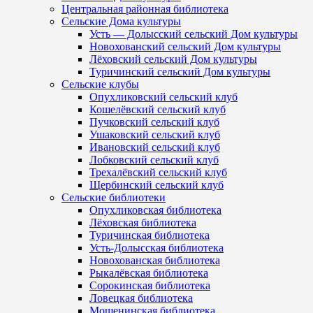
Центральная районная библиотека
Сельские Дома культуры
Усть — Долысский сельский Дом культуры
Новохованский сельский Дом культуры
Лёховский сельский Дом культуры
Туричинский сельский Дом культуры
Сельские клубы
Опухликовский сельский клуб
Кошелёвский сельский клуб
Пучковский сельский клуб
Ушаковский сельский клуб
Ивановский сельский клуб
Лобковский сельский клуб
Трехалёвский сельский клуб
Щербинский сельский клуб
Сельские библиотеки
Опухликовская библиотека
Лёховская библиотека
Туричинская библиотека
Усть-Долысская библиотека
Новохованская библиотека
Рыкалёвская библиотека
Сорокинская библиотека
Ловецкая библиотека
Мошенинская библиотека