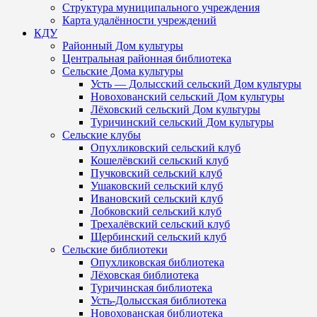
Структура муниципального учреждения
Карта удалённости учреждений
КДУ
Районный Дом культуры
Центральная районная библиотека
Сельские Дома культуры
Усть — Долысский сельский Дом культуры
Новохованский сельский Дом культуры
Лёховский сельский Дом культуры
Туричинский сельский Дом культуры
Сельские клубы
Опухликовский сельский клуб
Кошелёвский сельский клуб
Пучковский сельский клуб
Ушаковский сельский клуб
Ивановский сельский клуб
Лобковский сельский клуб
Трехалёвский сельский клуб
Щербинский сельский клуб
Сельские библиотеки
Опухликовская библиотека
Лёховская библиотека
Туричинская библиотека
Усть-Долысская библиотека
Новохованская библиотека