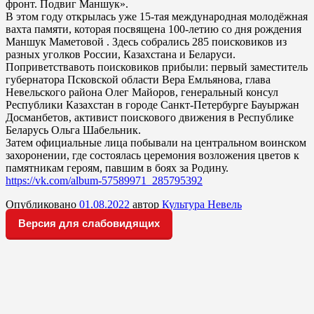
фронт. Подвиг Маншук».
В этом году открылась уже 15-тая международная молодёжная
вахта памяти, которая посвящена 100-летию со дня рождения
Маншук Маметовой . Здесь собрались 285 поисковиков из
разных уголков России, Казахстана и Беларуси.
Поприветствавоть поисковиков прибыли: первый заместитель
губернатора Псковской области Вера Емльянова, глава
Невельского района Олег Майоров, генеральный консул
Республики Казахстан в городе Санкт-Петербурге Бауыржан
Досманбетов, активист поискового движения в Республике
Беларусь Ольга Шабельник.
Затем официальные лица побывали на центральном воинском
захоронении, где состоялась церемония возложения цветов к
памятникам героям, павшим в боях за Родину.
https://vk.com/album-57589971_285795392
Опубликовано
01.08.2022
автор
Культура Невель
Версия для слабовидящих