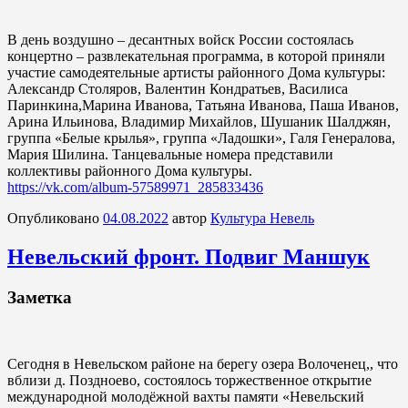
В день воздушно – десантных войск России состоялась
концертно – развлекательная программа, в которой приняли
участие самодеятельные артисты районного Дома культуры:
Александр Столяров, Валентин Кондратьев, Василиса
Паринкина,Марина Иванова, Татьяна Иванова, Паша Иванов,
Арина Ильинова, Владимир Михайлов, Шушаник Шалджян,
группа «Белые крылья», группа «Ладошки», Галя Генералова,
Мария Шилина. Танцевальные номера представили
коллективы районного Дома культуры.
https://vk.com/album-57589971_285833436
Опубликовано
04.08.2022
автор
Культура Невель
Невельский фронт. Подвиг Маншук
Заметка
Сегодня в Невельском районе на берегу озера Волоченец,, что
вблизи д. Поздноево, состоялось торжественное открытие
международной молодёжной вахты памяти «Невельский