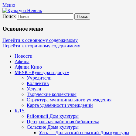
Меню
Поиск
Культура Невель
Основное меню
МБУК Невельского района "Культура
Перейти к основному содержимому
Перейти к вторичному содержимому
и досуг"
Новости
Афиша
Афиша Кино
МБУК «Культура и досуг»
Учредители
Коллектив
Услуги
Творческие коллективы
Структура муниципального учреждения
Карта удалённости учреждений
КДУ
Районный Дом культуры
Центральная районная библиотека
Сельские Дома культуры
Усть — Долысский сельский Дом культуры