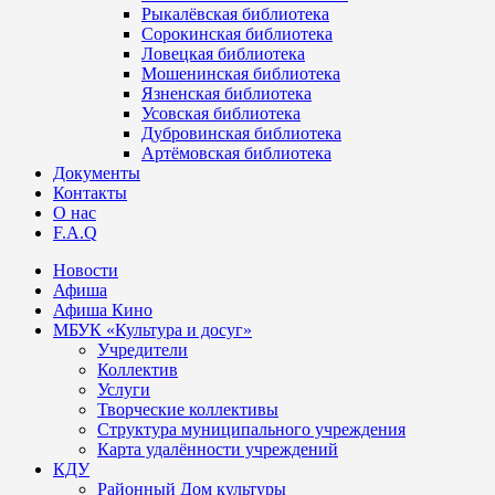
Рыкалёвская библиотека
Сорокинская библиотека
Ловецкая библиотека
Мошенинская библиотека
Язненская библиотека
Усовская библиотека
Дубровинская библиотека
Артёмовская библиотека
Документы
Контакты
О нас
F.A.Q
Новости
Афиша
Афиша Кино
МБУК «Культура и досуг»
Учредители
Коллектив
Услуги
Творческие коллективы
Структура муниципального учреждения
Карта удалённости учреждений
КДУ
Районный Дом культуры