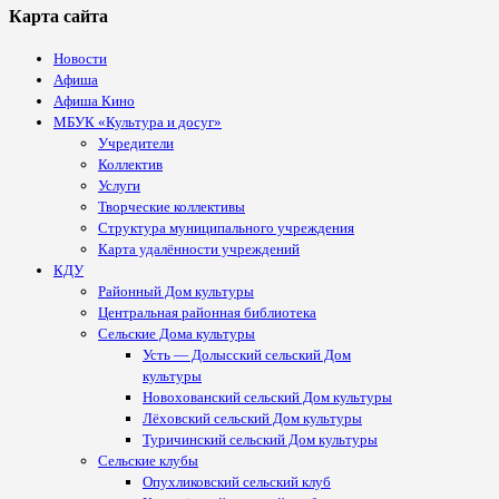
Карта сайта
Новости
Афиша
Афиша Кино
МБУК «Культура и досуг»
Учредители
Коллектив
Услуги
Творческие коллективы
Структура муниципального учреждения
Карта удалённости учреждений
КДУ
Районный Дом культуры
Центральная районная библиотека
Сельские Дома культуры
Усть — Долысский сельский Дом
культуры
Новохованский сельский Дом культуры
Лёховский сельский Дом культуры
Туричинский сельский Дом культуры
Сельские клубы
Опухликовский сельский клуб