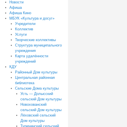
Новости
Афиша
Афиша Кино
МБУК «Культура и досуг»
Учредители
Коллектив
Услуги
Творческие коллективы
Структура муниципального
учреждения
Карта удалённости
учреждений
КДУ
Районный Дом культуры
Центральная районная
библиотека
Сельские Дома культуры
Усть — Долысский
сельский Дом культуры
Новохованский
сельский Дом культуры
Лёховский сельский
Дом культуры
Туричинский сельский