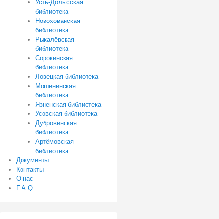
Усть-Долысская
библиотека
Новохованская
библиотека
Рыкалёвская
библиотека
Сорокинская
библиотека
Ловецкая библиотека
Мошенинская
библиотека
Язненская библиотека
Усовская библиотека
Дубровинская
библиотека
Артёмовская
библиотека
Документы
Контакты
О нас
F.A.Q