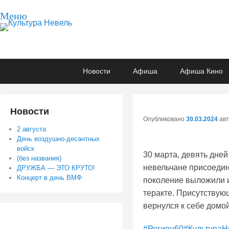
Меню
Культура Невель
МБУК Невельского района "Культура и досуг"
Основное
Перейти
Перейти
Новости
Афиша
Афиша Кино
меню
к
к
основному
вторичному
содержимому
содержимому
Новости
Опубликовано
30.03.2024
ав
2 августа
День воздушно-десантных
войск
30 марта, девять дней
(без названия)
невельчане присоедин
ДРУЖБА — ЭТО КРУТО!
Концерт в день ВМФ
поколение выложили и
теракте. Присутствую
вернулся к себе домой
#Регион60
#КультураН