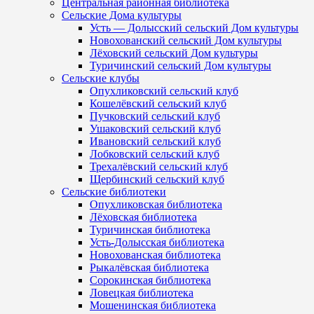
Центральная районная библиотека
Сельские Дома культуры
Усть — Долысский сельский Дом культуры
Новохованский сельский Дом культуры
Лёховский сельский Дом культуры
Туричинский сельский Дом культуры
Сельские клубы
Опухликовский сельский клуб
Кошелёвский сельский клуб
Пучковский сельский клуб
Ушаковский сельский клуб
Ивановский сельский клуб
Лобковский сельский клуб
Трехалёвский сельский клуб
Щербинский сельский клуб
Сельские библиотеки
Опухликовская библиотека
Лёховская библиотека
Туричинская библиотека
Усть-Долысская библиотека
Новохованская библиотека
Рыкалёвская библиотека
Сорокинская библиотека
Ловецкая библиотека
Мошенинская библиотека