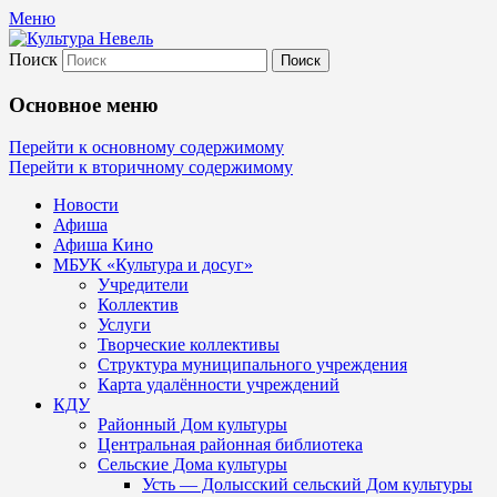
Меню
Поиск
Культура Невель
Основное меню
МБУК Невельского района "Культура
Перейти к основному содержимому
Перейти к вторичному содержимому
и досуг"
Новости
Афиша
Афиша Кино
МБУК «Культура и досуг»
Учредители
Коллектив
Услуги
Творческие коллективы
Структура муниципального учреждения
Карта удалённости учреждений
КДУ
Районный Дом культуры
Центральная районная библиотека
Сельские Дома культуры
Усть — Долысский сельский Дом культуры