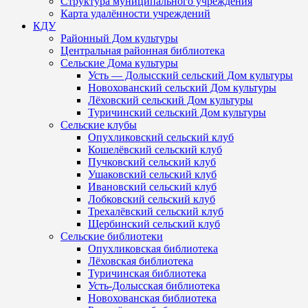
Структура муниципального учреждения
Карта удалённости учреждений
КДУ
Районный Дом культуры
Центральная районная библиотека
Сельские Дома культуры
Усть — Долысский сельский Дом культуры
Новохованский сельский Дом культуры
Лёховский сельский Дом культуры
Туричинский сельский Дом культуры
Сельские клубы
Опухликовский сельский клуб
Кошелёвский сельский клуб
Пучковский сельский клуб
Ушаковский сельский клуб
Ивановский сельский клуб
Лобковский сельский клуб
Трехалёвский сельский клуб
Щербинский сельский клуб
Сельские библиотеки
Опухликовская библиотека
Лёховская библиотека
Туричинская библиотека
Усть-Долысская библиотека
Новохованская библиотека