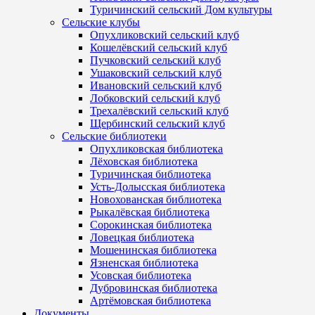
Туричинский сельский Дом культуры
Сельские клубы
Опухликовский сельский клуб
Кошелёвский сельский клуб
Пучковский сельский клуб
Ушаковский сельский клуб
Ивановский сельский клуб
Лобковский сельский клуб
Трехалёвский сельский клуб
Щербинский сельский клуб
Сельские библиотеки
Опухликовская библиотека
Лёховская библиотека
Туричинская библиотека
Усть-Долысская библиотека
Новохованская библиотека
Рыкалёвская библиотека
Сорокинская библиотека
Ловецкая библиотека
Мошенинская библиотека
Язненская библиотека
Усовская библиотека
Дубровинская библиотека
Артёмовская библиотека
Документы