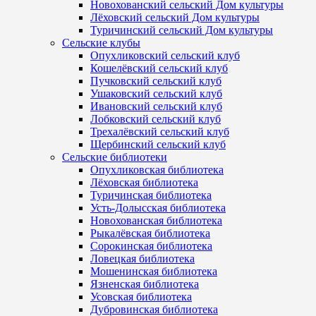
Новохованский сельский Дом культуры
Лёховский сельский Дом культуры
Туричинский сельский Дом культуры
Сельские клубы
Опухликовский сельский клуб
Кошелёвский сельский клуб
Пучковский сельский клуб
Ушаковский сельский клуб
Ивановский сельский клуб
Лобковский сельский клуб
Трехалёвский сельский клуб
Щербинский сельский клуб
Сельские библиотеки
Опухликовская библиотека
Лёховская библиотека
Туричинская библиотека
Усть-Долысская библиотека
Новохованская библиотека
Рыкалёвская библиотека
Сорокинская библиотека
Ловецкая библиотека
Мошенинская библиотека
Язненская библиотека
Усовская библиотека
Дубровинская библиотека