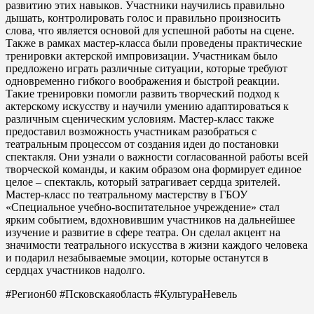
развитию этих навыков. Участники научились правильно
дышать, контролировать голос и правильно произносить
слова, что является основой для успешной работы на сцене.
Также в рамках мастер-класса были проведены практические
тренировки актерской импровизации. Участникам было
предложено играть различные ситуации, которые требуют
одновременно гибкого воображения и быстрой реакции.
Такие тренировки помогли развить творческий подход к
актерскому искусству и научили умению адаптироваться к
различным сценическим условиям. Мастер-класс также
предоставил возможность участникам разобраться с
театральным процессом от создания идеи до постановки
спектакля. Они узнали о важности согласованной работы всей
творческой команды, и каким образом она формирует единое
целое – спектакль, который затрагивает сердца зрителей.
Мастер-класс по театральному мастерству в ГБОУ
«Специальное учебно-воспитательное учреждение» стал
ярким событием, вдохновившим участников на дальнейшее
изучение и развитие в сфере театра. Он сделал акцент на
значимости театрального искусства в жизни каждого человека
и подарил незабываемые эмоции, которые останутся в
сердцах участников надолго.
#Регион60 #Псковскаяобласть #КультураНевель