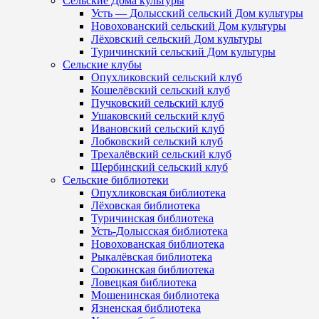
Сельские Дома культуры
Усть — Долысский сельский Дом культуры
Новохованский сельский Дом культуры
Лёховский сельский Дом культуры
Туричинский сельский Дом культуры
Сельские клубы
Опухликовский сельский клуб
Кошелёвский сельский клуб
Пучковский сельский клуб
Ушаковский сельский клуб
Ивановский сельский клуб
Лобковский сельский клуб
Трехалёвский сельский клуб
Щербинский сельский клуб
Сельские библиотеки
Опухликовская библиотека
Лёховская библиотека
Туричинская библиотека
Усть-Долысская библиотека
Новохованская библиотека
Рыкалёвская библиотека
Сорокинская библиотека
Ловецкая библиотека
Мошенинская библиотека
Язненская библиотека