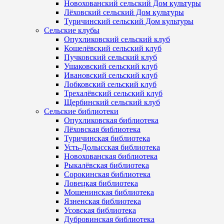
Новохованский сельский Дом культуры
Лёховский сельский Дом культуры
Туричинский сельский Дом культуры
Сельские клубы
Опухликовский сельский клуб
Кошелёвский сельский клуб
Пучковский сельский клуб
Ушаковский сельский клуб
Ивановский сельский клуб
Лобковский сельский клуб
Трехалёвский сельский клуб
Щербинский сельский клуб
Сельские библиотеки
Опухликовская библиотека
Лёховская библиотека
Туричинская библиотека
Усть-Долысская библиотека
Новохованская библиотека
Рыкалёвская библиотека
Сорокинская библиотека
Ловецкая библиотека
Мошенинская библиотека
Язненская библиотека
Усовская библиотека
Дубровинская библиотека