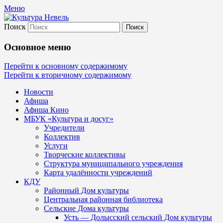
Меню
Поиск
Культура Невель
Основное меню
МБУК Невельского района "Культура
Перейти к основному содержимому
Перейти к вторичному содержимому
и досуг"
Новости
Афиша
Афиша Кино
МБУК «Культура и досуг»
Учредители
Коллектив
Услуги
Творческие коллективы
Структура муниципального учреждения
Карта удалённости учреждений
КДУ
Районный Дом культуры
Центральная районная библиотека
Сельские Дома культуры
Усть — Долысский сельский Дом культуры