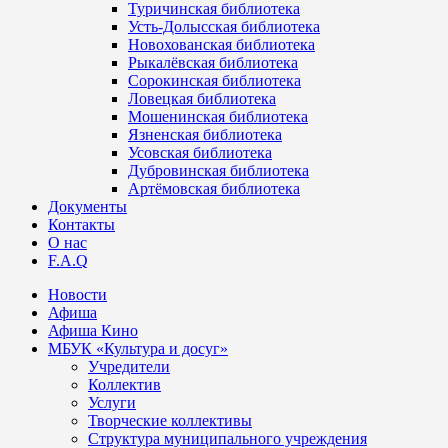
Туричинская библиотека
Усть-Долысская библиотека
Новохованская библиотека
Рыкалёвская библиотека
Сорокинская библиотека
Ловецкая библиотека
Мошенинская библиотека
Язненская библиотека
Усовская библиотека
Дубровинская библиотека
Артёмовская библиотека
Документы
Контакты
О нас
F.A.Q
Новости
Афиша
Афиша Кино
МБУК «Культура и досуг»
Учредители
Коллектив
Услуги
Творческие коллективы
Структура муниципального учреждения