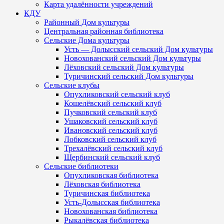
Карта удалённости учреждений
КДУ
Районный Дом культуры
Центральная районная библиотека
Сельские Дома культуры
Усть — Долысский сельский Дом культуры
Новохованский сельский Дом культуры
Лёховский сельский Дом культуры
Туричинский сельский Дом культуры
Сельские клубы
Опухликовский сельский клуб
Кошелёвский сельский клуб
Пучковский сельский клуб
Ушаковский сельский клуб
Ивановский сельский клуб
Лобковский сельский клуб
Трехалёвский сельский клуб
Щербинский сельский клуб
Сельские библиотеки
Опухликовская библиотека
Лёховская библиотека
Туричинская библиотека
Усть-Долысская библиотека
Новохованская библиотека
Рыкалёвская библиотека