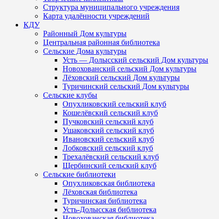
Структура муниципального учреждения
Карта удалённости учреждений
КДУ
Районный Дом культуры
Центральная районная библиотека
Сельские Дома культуры
Усть — Долысский сельский Дом культуры
Новохованский сельский Дом культуры
Лёховский сельский Дом культуры
Туричинский сельский Дом культуры
Сельские клубы
Опухликовский сельский клуб
Кошелёвский сельский клуб
Пучковский сельский клуб
Ушаковский сельский клуб
Ивановский сельский клуб
Лобковский сельский клуб
Трехалёвский сельский клуб
Щербинский сельский клуб
Сельские библиотеки
Опухликовская библиотека
Лёховская библиотека
Туричинская библиотека
Усть-Долысская библиотека
Новохованская библиотека