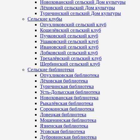
Новохованский сельский Дом культуры
Лёховский сельский Дом культуры
Туричинский сельский Дом культуры
Сельские клубы
Опухликовский сельский клуб
Кошелёвский сельский клуб
Пучковский сельский клуб
Ушаковский сельский клуб
Ивановский сельский клуб
Лобковский сельский клуб
Трехалёвский сельский клуб
Щербинский сельский клуб
Сельские библиотеки
Опухликовская библиотека
Лёховская библиотека
Туричинская библиотека
Усть-Долысская библиотека
Новохованская библиотека
Рыкалёвская библиотека
Сорокинская библиотека
Ловецкая библиотека
Мошенинская библиотека
Язненская библиотека
Усовская библиотека
Дубровинская библиотека