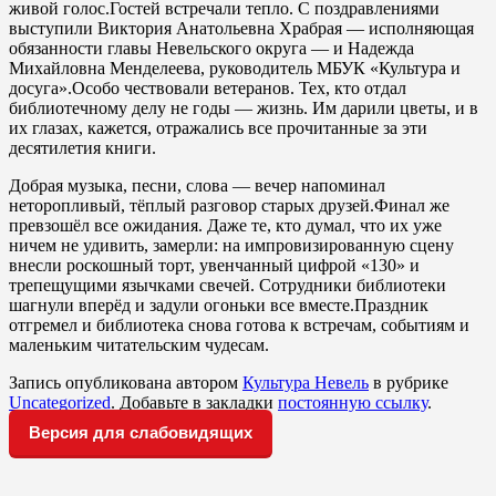
живой голос.Гостей встречали тепло. С поздравлениями
выступили Виктория Анатольевна Храбрая — исполняющая
обязанности главы Невельского округа — и Надежда
Михайловна Менделеева, руководитель МБУК «Культура и
досуга».Особо чествовали ветеранов. Тех, кто отдал
библиотечному делу не годы — жизнь. Им дарили цветы, и в
их глазах, кажется, отражались все прочитанные за эти
десятилетия книги.
Добрая музыка, песни, слова — вечер напоминал
неторопливый, тёплый разговор старых друзей.Финал же
превзошёл все ожидания. Даже те, кто думал, что их уже
ничем не удивить, замерли: на импровизированную сцену
внесли роскошный торт, увенчанный цифрой «130» и
трепещущими язычками свечей. Сотрудники библиотеки
шагнули вперёд и задули огоньки все вместе.Праздник
отгремел и библиотека снова готова к встречам, событиям и
маленьким читательским чудесам.
Запись опубликована автором
Культура Невель
в рубрике
Uncategorized
. Добавьте в закладки
постоянную ссылку
.
Версия для слабовидящих