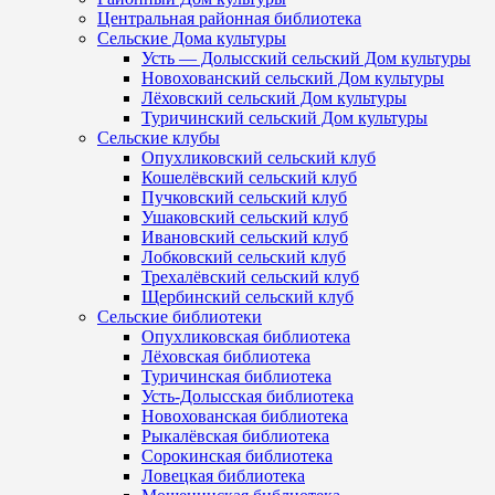
Центральная районная библиотека
Сельские Дома культуры
Усть — Долысский сельский Дом культуры
Новохованский сельский Дом культуры
Лёховский сельский Дом культуры
Туричинский сельский Дом культуры
Сельские клубы
Опухликовский сельский клуб
Кошелёвский сельский клуб
Пучковский сельский клуб
Ушаковский сельский клуб
Ивановский сельский клуб
Лобковский сельский клуб
Трехалёвский сельский клуб
Щербинский сельский клуб
Сельские библиотеки
Опухликовская библиотека
Лёховская библиотека
Туричинская библиотека
Усть-Долысская библиотека
Новохованская библиотека
Рыкалёвская библиотека
Сорокинская библиотека
Ловецкая библиотека