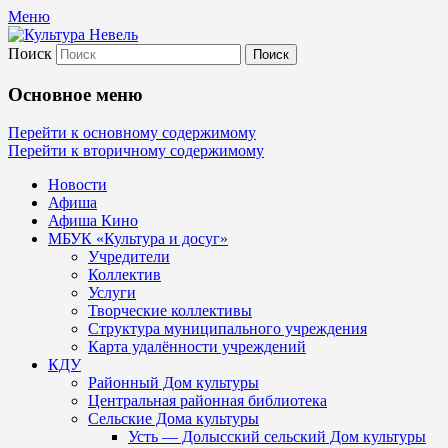
Меню
Поиск
Культура Невель
Основное меню
МБУК Невельского района "Культура
Перейти к основному содержимому
Перейти к вторичному содержимому
и досуг"
Новости
Афиша
Афиша Кино
МБУК «Культура и досуг»
Учредители
Коллектив
Услуги
Творческие коллективы
Структура муниципального учреждения
Карта удалённости учреждений
КДУ
Районный Дом культуры
Центральная районная библиотека
Сельские Дома культуры
Усть — Долысский сельский Дом культуры