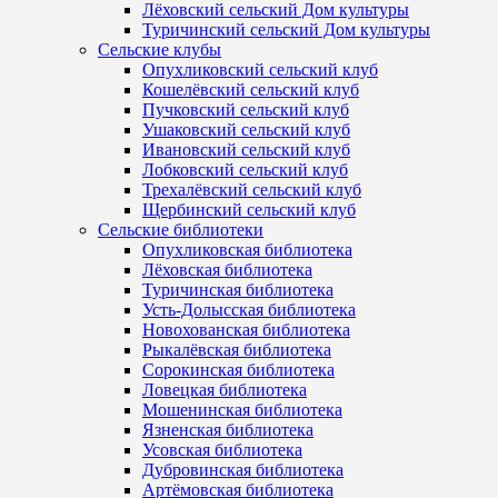
Лёховский сельский Дом культуры
Туричинский сельский Дом культуры
Сельские клубы
Опухликовский сельский клуб
Кошелёвский сельский клуб
Пучковский сельский клуб
Ушаковский сельский клуб
Ивановский сельский клуб
Лобковский сельский клуб
Трехалёвский сельский клуб
Щербинский сельский клуб
Сельские библиотеки
Опухликовская библиотека
Лёховская библиотека
Туричинская библиотека
Усть-Долысская библиотека
Новохованская библиотека
Рыкалёвская библиотека
Сорокинская библиотека
Ловецкая библиотека
Мошенинская библиотека
Язненская библиотека
Усовская библиотека
Дубровинская библиотека
Артёмовская библиотека