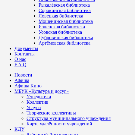
Рыкалёвская библиотека
Сорокинская библиотека
Ловецкая библиотека
Мошенинская библиотека
Язненская библиотека
Усовская библиотека
Дубровинская библиотека
Артёмовская библиотека
Документы
Контакты
О нас
F.A.Q
Новости
Афиша
Афиша Кино
МБУК «Культура и досуг»
Учредители
Коллектив
Услуги
Творческие коллективы
Структура муниципального учреждения
Карта удалённости учреждений
КДУ
Районный Дом культуры