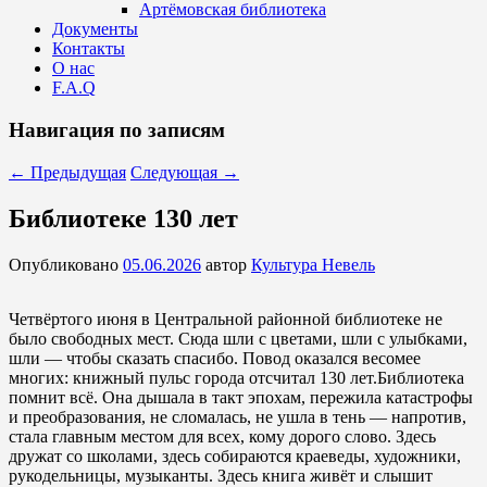
Артёмовская библиотека
Документы
Контакты
О нас
F.A.Q
Навигация по записям
←
Предыдущая
Следующая
→
Библиотеке 130 лет
Опубликовано
05.06.2026
автор
Культура Невель
Четвёртого июня в Центральной районной библиотеке не
было свободных мест. Сюда шли с цветами, шли с улыбками,
шли — чтобы сказать спасибо. Повод оказался весомее
многих: книжный пульс города отсчитал 130 лет.Библиотека
помнит всё. Она дышала в такт эпохам, пережила катастрофы
и преобразования, не сломалась, не ушла в тень — напротив,
стала главным местом для всех, кому дорого слово. Здесь
дружат со школами, здесь собираются краеведы, художники,
рукодельницы, музыканты. Здесь книга живёт и слышит