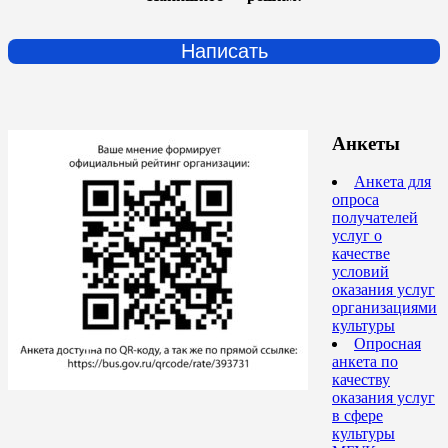
Написать
Анкеты
Анкета для
опроса
получателей
услуг о
качестве
условий
оказания услуг
организациями
культуры
Опросная
анкета по
качеству
оказания услуг
в сфере
культуры