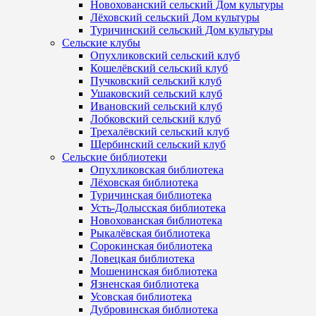
Новохованский сельский Дом культуры
Лёховский сельский Дом культуры
Туричинский сельский Дом культуры
Сельские клубы
Опухликовский сельский клуб
Кошелёвский сельский клуб
Пучковский сельский клуб
Ушаковский сельский клуб
Ивановский сельский клуб
Лобковский сельский клуб
Трехалёвский сельский клуб
Щербинский сельский клуб
Сельские библиотеки
Опухликовская библиотека
Лёховская библиотека
Туричинская библиотека
Усть-Долысская библиотека
Новохованская библиотека
Рыкалёвская библиотека
Сорокинская библиотека
Ловецкая библиотека
Мошенинская библиотека
Язненская библиотека
Усовская библиотека
Дубровинская библиотека