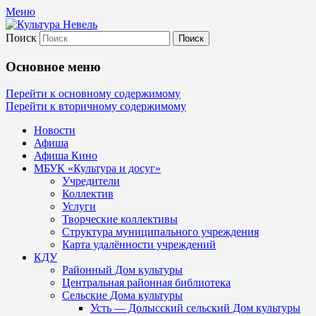
Меню
Поиск
Культура Невель
Основное меню
МБУК Невельского района "Культура и
Перейти к основному содержимому
Перейти к вторичному содержимому
Новости
Афиша
Афиша Кино
МБУК «Культура и досуг»
Учредители
Коллектив
Услуги
Творческие коллективы
Структура муниципального учреждения
Карта удалённости учреждений
КДУ
Районный Дом культуры
Центральная районная библиотека
Сельские Дома культуры
Усть — Долысский сельский Дом культуры