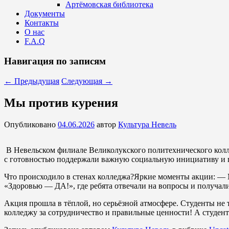
Артёмовская библиотека
Документы
Контакты
О нас
F.A.Q
Навигация по записям
←
Предыдущая
Следующая
→
Мы против курения
Опубликовано
04.06.2026
автор
Культура Невель
⁣ В Невельском филиале Великолукского политехнического ко
с готовностью поддержали важную социальную инициативу и п
Что происходило в стенах колледжа?Яркие моменты акции: —
«Здоровью — ДА!», где ребята отвечали на вопросы и получал
Акция прошла в тёплой, но серьёзной атмосфере. Студенты не т
колледжу за сотрудничество и правильные ценности! А студент