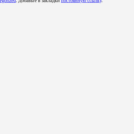
egorized
. Добавьте в закладки
постоянную ссылку
.