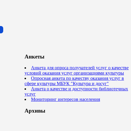
Анкеты
Анкета для опроса получателей услуг о качестве
условий оказания услуг организациями культуры
Опросная анкета по качеству оказания услуг в
сфере культуры МБУК "Культура и досуг"
Анкета о качестве и доступности библиотечных
услуг
Мониторинг интересов населения
Архивы