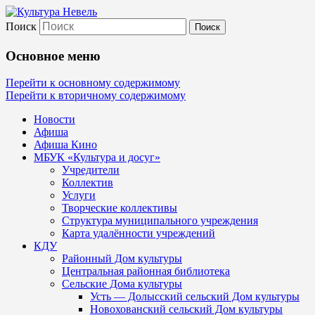
Поиск
Культура Невель
Основное меню
МБУК Невельского района "Культура и
Перейти к основному содержимому
Перейти к вторичному содержимому
Новости
Афиша
Афиша Кино
МБУК «Культура и досуг»
Учредители
Коллектив
Услуги
Творческие коллективы
Структура муниципального учреждения
Карта удалённости учреждений
КДУ
Районный Дом культуры
Центральная районная библиотека
Сельские Дома культуры
Усть — Долысский сельский Дом культуры
Новохованский сельский Дом культуры