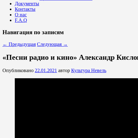
Документы
Контакты
О нас
F.A.Q
Навигация по записям
←
Предыдущая
Следующая
→
«Песни радио и кино» Александр Кисло
Опубликовано
22.01.2021
автор
Культура Невель