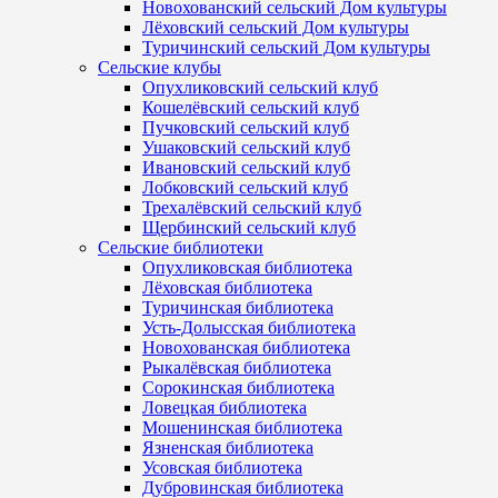
Новохованский сельский Дом культуры
Лёховский сельский Дом культуры
Туричинский сельский Дом культуры
Сельские клубы
Опухликовский сельский клуб
Кошелёвский сельский клуб
Пучковский сельский клуб
Ушаковский сельский клуб
Ивановский сельский клуб
Лобковский сельский клуб
Трехалёвский сельский клуб
Щербинский сельский клуб
Сельские библиотеки
Опухликовская библиотека
Лёховская библиотека
Туричинская библиотека
Усть-Долысская библиотека
Новохованская библиотека
Рыкалёвская библиотека
Сорокинская библиотека
Ловецкая библиотека
Мошенинская библиотека
Язненская библиотека
Усовская библиотека
Дубровинская библиотека