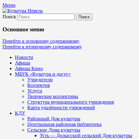
Меню
Поиск
Культура Невель
Основное меню
МБУК Невельского района "Культура
Перейти к основному содержимому
Перейти к вторичному содержимому
и досуг"
Новости
Афиша
Афиша Кино
МБУК «Культура и досуг»
Учредители
Коллектив
Услуги
Творческие коллективы
Структура муниципального учреждения
Карта удалённости учреждений
КДУ
Районный Дом культуры
Центральная районная библиотека
Сельские Дома культуры
Усть — Долысский сельский Дом культуры