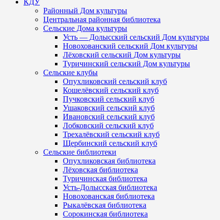
КДУ
Районный Дом культуры
Центральная районная библиотека
Сельские Дома культуры
Усть — Долысский сельский Дом культуры
Новохованский сельский Дом культуры
Лёховский сельский Дом культуры
Туричинский сельский Дом культуры
Сельские клубы
Опухликовский сельский клуб
Кошелёвский сельский клуб
Пучковский сельский клуб
Ушаковский сельский клуб
Ивановский сельский клуб
Лобковский сельский клуб
Трехалёвский сельский клуб
Щербинский сельский клуб
Сельские библиотеки
Опухликовская библиотека
Лёховская библиотека
Туричинская библиотека
Усть-Долысская библиотека
Новохованская библиотека
Рыкалёвская библиотека
Сорокинская библиотека