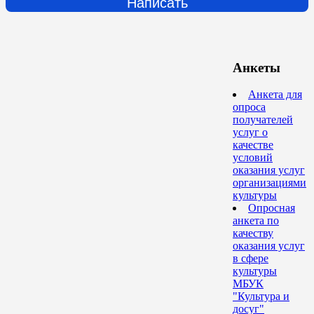
Написать
Анкеты
Анкета для
опроса
получателей
услуг о
качестве
условий
оказания услуг
организациями
культуры
Опросная
анкета по
качеству
оказания услуг
в сфере
культуры
МБУК
"Культура и
досуг"