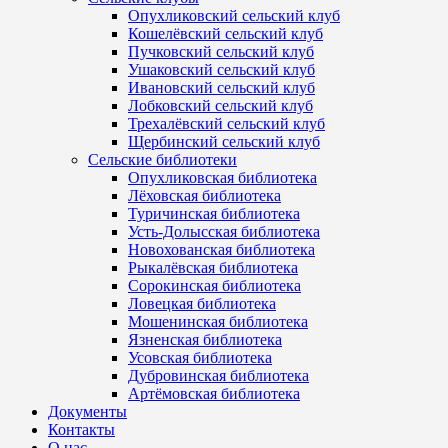
Опухликовский сельский клуб
Кошелёвский сельский клуб
Пучковский сельский клуб
Ушаковский сельский клуб
Ивановский сельский клуб
Лобковский сельский клуб
Трехалёвский сельский клуб
Щербинский сельский клуб
Сельские библиотеки
Опухликовская библиотека
Лёховская библиотека
Туричинская библиотека
Усть-Долысская библиотека
Новохованская библиотека
Рыкалёвская библиотека
Сорокинская библиотека
Ловецкая библиотека
Мошенинская библиотека
Язненская библиотека
Усовская библиотека
Дубровинская библиотека
Артёмовская библиотека
Документы
Контакты
О нас