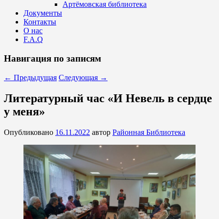
Артёмовская библиотека
Документы
Контакты
О нас
F.A.Q
Навигация по записям
←
Предыдущая
Следующая
→
Литературный час «И Невель в сердце
у меня»
Опубликовано
16.11.2022
автор
Районная Библиотека