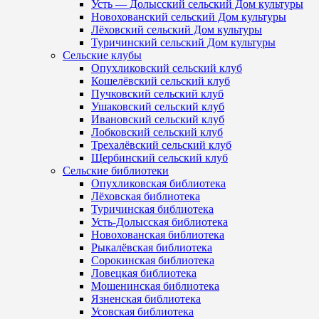
Усть — Долысский сельский Дом культуры
Новохованский сельский Дом культуры
Лёховский сельский Дом культуры
Туричинский сельский Дом культуры
Сельские клубы
Опухликовский сельский клуб
Кошелёвский сельский клуб
Пучковский сельский клуб
Ушаковский сельский клуб
Ивановский сельский клуб
Лобковский сельский клуб
Трехалёвский сельский клуб
Щербинский сельский клуб
Сельские библиотеки
Опухликовская библиотека
Лёховская библиотека
Туричинская библиотека
Усть-Долысская библиотека
Новохованская библиотека
Рыкалёвская библиотека
Сорокинская библиотека
Ловецкая библиотека
Мошенинская библиотека
Язненская библиотека
Усовская библиотека