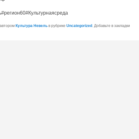
ь#регион60#Культурнаясреда
 автором
Культура Невель
в рубрике
Uncategorized
. Добавьте в закладки