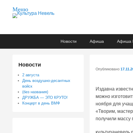
Меню
Культура Невель
МБУК Невельского района "Культура и досуг"
Основное
Перейти
Перейти
Новости
Афиша
Афиша 
меню
к
к
основному
вторичному
содержимому
содержимому
Новости
Опубликовано
17.11.
2 августа
День воздушно-десантных
войск
Издавна известн
(без названия)
можно изготовит
ДРУЖБА — ЭТО КРУТО!
Концерт в день ВМФ
ноября для учащ
«Творим, мастер
получили массу 
культураневель.