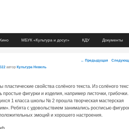
Кино
МБУК «Культура и досуг»
КДУ
Документы
Навигация
←
Предыдущая
Следующ
по
2022
автор
Культура Невель
записям
ы пластические свойства солёного текста. Из солёного текс
ь простые фигурки и изделия, например листочки, грибочки.
ихся 1 класса школы № 2 прошла творческая мастерская
им». Ребята с удовольствием занимались росписью фигуро
положительных эмоций и хорошего настроения.
рф