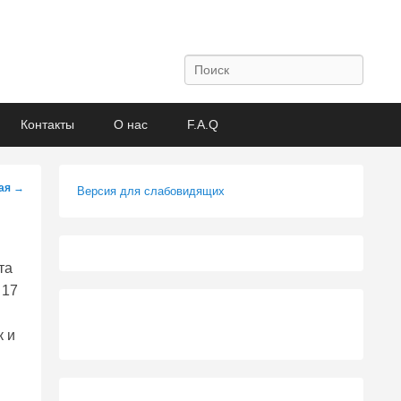
Поиск
Контакты
О нас
F.A.Q
ая
→
Версия для слабовидящих
та
 17
к и