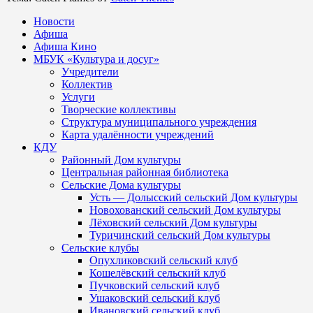
Новости
Афиша
Афиша Кино
МБУК «Культура и досуг»
Учредители
Коллектив
Услуги
Творческие коллективы
Структура муниципального учреждения
Карта удалённости учреждений
КДУ
Районный Дом культуры
Центральная районная библиотека
Сельские Дома культуры
Усть — Долысский сельский Дом культуры
Новохованский сельский Дом культуры
Лёховский сельский Дом культуры
Туричинский сельский Дом культуры
Сельские клубы
Опухликовский сельский клуб
Кошелёвский сельский клуб
Пучковский сельский клуб
Ушаковский сельский клуб
Ивановский сельский клуб