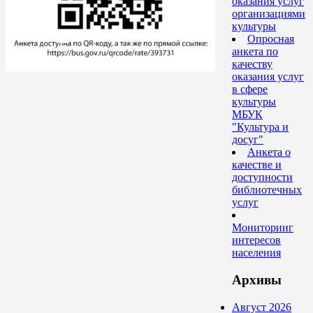
оказания услуг
организациями
культуры
Опросная
анкета по
качеству
оказания услуг
в сфере
культуры
МБУК
"Культура и
досуг"
Анкета о
качестве и
доступности
библиотечных
услуг
Мониторинг
интересов
населения
Архивы
Август 2026