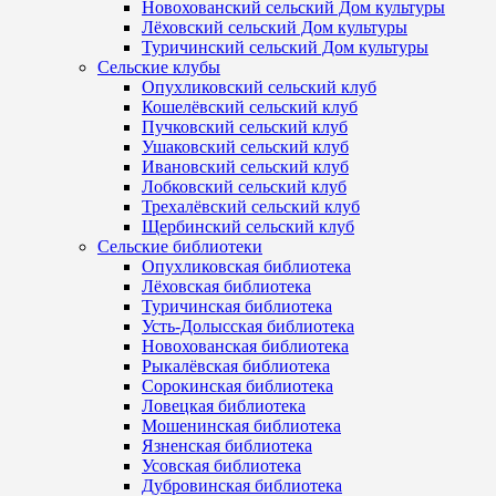
Новохованский сельский Дом культуры
Лёховский сельский Дом культуры
Туричинский сельский Дом культуры
Сельские клубы
Опухликовский сельский клуб
Кошелёвский сельский клуб
Пучковский сельский клуб
Ушаковский сельский клуб
Ивановский сельский клуб
Лобковский сельский клуб
Трехалёвский сельский клуб
Щербинский сельский клуб
Сельские библиотеки
Опухликовская библиотека
Лёховская библиотека
Туричинская библиотека
Усть-Долысская библиотека
Новохованская библиотека
Рыкалёвская библиотека
Сорокинская библиотека
Ловецкая библиотека
Мошенинская библиотека
Язненская библиотека
Усовская библиотека
Дубровинская библиотека