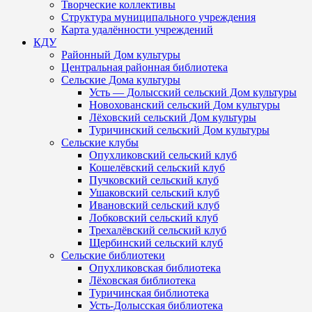
Творческие коллективы
Структура муниципального учреждения
Карта удалённости учреждений
КДУ
Районный Дом культуры
Центральная районная библиотека
Сельские Дома культуры
Усть — Долысский сельский Дом культуры
Новохованский сельский Дом культуры
Лёховский сельский Дом культуры
Туричинский сельский Дом культуры
Сельские клубы
Опухликовский сельский клуб
Кошелёвский сельский клуб
Пучковский сельский клуб
Ушаковский сельский клуб
Ивановский сельский клуб
Лобковский сельский клуб
Трехалёвский сельский клуб
Щербинский сельский клуб
Сельские библиотеки
Опухликовская библиотека
Лёховская библиотека
Туричинская библиотека
Усть-Долысская библиотека