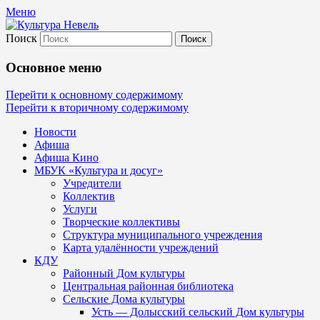
Меню
Поиск
Культура Невель
Основное меню
МБУК Невельского района "Культура
Перейти к основному содержимому
Перейти к вторичному содержимому
и досуг"
Новости
Афиша
Афиша Кино
МБУК «Культура и досуг»
Учредители
Коллектив
Услуги
Творческие коллективы
Структура муниципального учреждения
Карта удалённости учреждений
КДУ
Районный Дом культуры
Центральная районная библиотека
Сельские Дома культуры
Усть — Долысский сельский Дом культуры