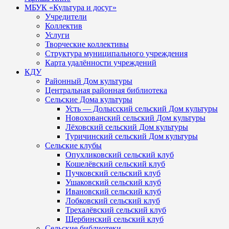
МБУК «Культура и досуг»
Учредители
Коллектив
Услуги
Творческие коллективы
Структура муниципального учреждения
Карта удалённости учреждений
КДУ
Районный Дом культуры
Центральная районная библиотека
Сельские Дома культуры
Усть — Долысский сельский Дом культуры
Новохованский сельский Дом культуры
Лёховский сельский Дом культуры
Туричинский сельский Дом культуры
Сельские клубы
Опухликовский сельский клуб
Кошелёвский сельский клуб
Пучковский сельский клуб
Ушаковский сельский клуб
Ивановский сельский клуб
Лобковский сельский клуб
Трехалёвский сельский клуб
Щербинский сельский клуб
Сельские библиотеки