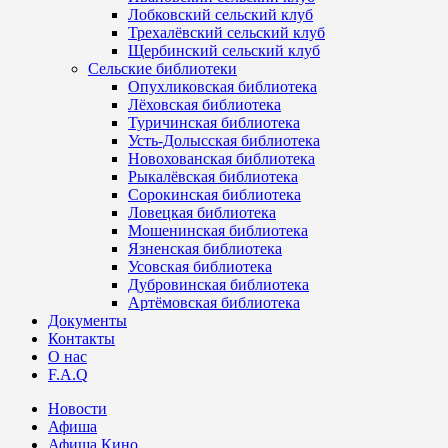
Лобковский сельский клуб
Трехалёвский сельский клуб
Щербинский сельский клуб
Сельские библиотеки
Опухликовская библиотека
Лёховская библиотека
Туричинская библиотека
Усть-Долысская библиотека
Новохованская библиотека
Рыкалёвская библиотека
Сорокинская библиотека
Ловецкая библиотека
Мошенинская библиотека
Язненская библиотека
Усовская библиотека
Дубровинская библиотека
Артёмовская библиотека
Документы
Контакты
О нас
F.A.Q
Новости
Афиша
Афиша Кино