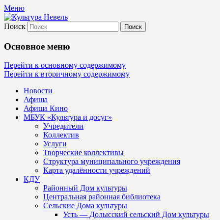
Меню
Поиск
Культура Невель
Основное меню
МБУК Невельского района "Культура
Перейти к основному содержимому
Перейти к вторичному содержимому
и досуг"
Новости
Афиша
Афиша Кино
МБУК «Культура и досуг»
Учредители
Коллектив
Услуги
Творческие коллективы
Структура муниципального учреждения
Карта удалённости учреждений
КДУ
Районный Дом культуры
Центральная районная библиотека
Сельские Дома культуры
Усть — Долысский сельский Дом культуры