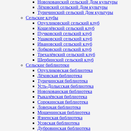
Новохованский сельский Дом культуры
Лёховский сельский Дом культуры
Туричинский сельский Дом культуры
Сельские клубы
Опухликовский сельский клуб
Кошелёвский сельский клуб
Пучковский сельский клуб
Ушаковский сельский клуб
Ивановский сельский клуб
Лобковский сельский клуб
Трехалёвский сельский клуб
Щербинский сельский клуб
Сельские библиотеки
Опухликовская библиотека
Лёховская библиотека
Туричинская библиотека
Усть-Долысская библиотека
Новохованская библиотека
Рыкалёвская библиотека
Сорокинская библиотека
Ловецкая библиотека
Мошенинская библиотека
Язненская библиотека
Усовская библиотека
Дубровинская библиотека