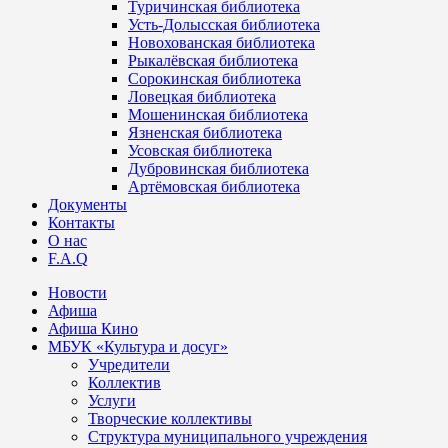
Туричинская библиотека
Усть-Долысская библиотека
Новохованская библиотека
Рыкалёвская библиотека
Сорокинская библиотека
Ловецкая библиотека
Мошенинская библиотека
Язненская библиотека
Усовская библиотека
Дубровинская библиотека
Артёмовская библиотека
Документы
Контакты
О нас
F.A.Q
Новости
Афиша
Афиша Кино
МБУК «Культура и досуг»
Учредители
Коллектив
Услуги
Творческие коллективы
Структура муниципального учреждения