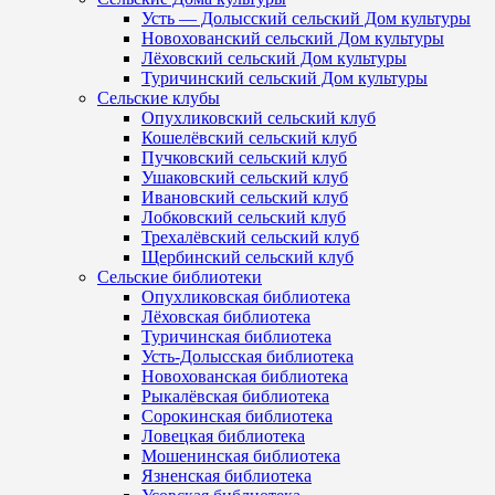
Усть — Долысский сельский Дом культуры
Новохованский сельский Дом культуры
Лёховский сельский Дом культуры
Туричинский сельский Дом культуры
Сельские клубы
Опухликовский сельский клуб
Кошелёвский сельский клуб
Пучковский сельский клуб
Ушаковский сельский клуб
Ивановский сельский клуб
Лобковский сельский клуб
Трехалёвский сельский клуб
Щербинский сельский клуб
Сельские библиотеки
Опухликовская библиотека
Лёховская библиотека
Туричинская библиотека
Усть-Долысская библиотека
Новохованская библиотека
Рыкалёвская библиотека
Сорокинская библиотека
Ловецкая библиотека
Мошенинская библиотека
Язненская библиотека