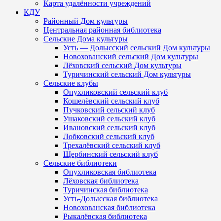
Карта удалённости учреждений
КДУ
Районный Дом культуры
Центральная районная библиотека
Сельские Дома культуры
Усть — Долысский сельский Дом культуры
Новохованский сельский Дом культуры
Лёховский сельский Дом культуры
Туричинский сельский Дом культуры
Сельские клубы
Опухликовский сельский клуб
Кошелёвский сельский клуб
Пучковский сельский клуб
Ушаковский сельский клуб
Ивановский сельский клуб
Лобковский сельский клуб
Трехалёвский сельский клуб
Щербинский сельский клуб
Сельские библиотеки
Опухликовская библиотека
Лёховская библиотека
Туричинская библиотека
Усть-Долысская библиотека
Новохованская библиотека
Рыкалёвская библиотека