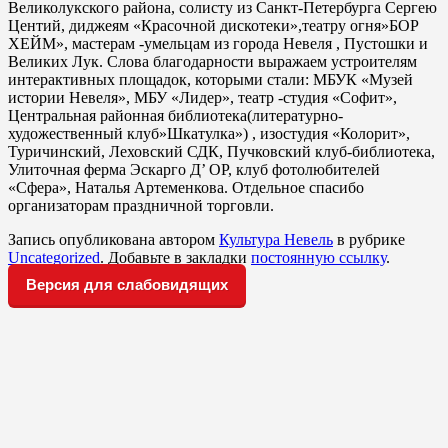
Великолукского района, солисту из Санкт-Петербурга Сергею
Центий, диджеям «Красочной дискотеки»,театру огня»БОР
ХЕЙМ», мастерам -умельцам из города Невеля , Пустошки и
Великих Лук. Слова благодарности выражаем устроителям
интерактивных площадок, которыми стали: МБУК «Музей
истории Невеля», МБУ «Лидер», театр -студия «Софит»,
Центральная районная библиотека(литературно-
художественный клуб»Шкатулка») , изостудия «Колорит»,
Туричинский, Леховский СДК, Пучковский клуб-библиотека,
Улиточная ферма Эскарго Д’ ОР, клуб фотолюбителей
«Сфера», Наталья Артеменкова. Отдельное спасибо
организаторам праздничной торговли.
Запись опубликована автором
Культура Невель
в рубрике
Uncategorized
. Добавьте в закладки
постоянную ссылку
.
Версия для слабовидящих