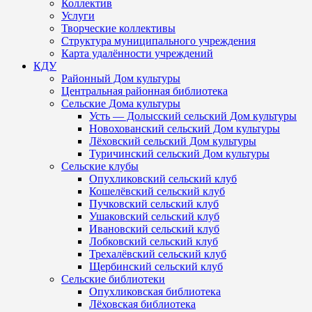
Коллектив
Услуги
Творческие коллективы
Структура муниципального учреждения
Карта удалённости учреждений
КДУ
Районный Дом культуры
Центральная районная библиотека
Сельские Дома культуры
Усть — Долысский сельский Дом культуры
Новохованский сельский Дом культуры
Лёховский сельский Дом культуры
Туричинский сельский Дом культуры
Сельские клубы
Опухликовский сельский клуб
Кошелёвский сельский клуб
Пучковский сельский клуб
Ушаковский сельский клуб
Ивановский сельский клуб
Лобковский сельский клуб
Трехалёвский сельский клуб
Щербинский сельский клуб
Сельские библиотеки
Опухликовская библиотека
Лёховская библиотека