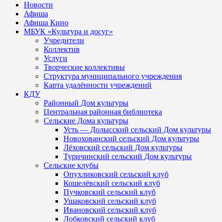
Новости
Афиша
Афиша Кино
МБУК «Культура и досуг»
Учредители
Коллектив
Услуги
Творческие коллективы
Структура муниципального учреждения
Карта удалённости учреждений
КДУ
Районный Дом культуры
Центральная районная библиотека
Сельские Дома культуры
Усть — Долысский сельский Дом культуры
Новохованский сельский Дом культуры
Лёховский сельский Дом культуры
Туричинский сельский Дом культуры
Сельские клубы
Опухликовский сельский клуб
Кошелёвский сельский клуб
Пучковский сельский клуб
Ушаковский сельский клуб
Ивановский сельский клуб
Лобковский сельский клуб