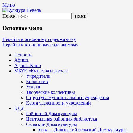
Меню
Поиск
Культура Невель
Основное меню
МБУК Невельского района "Культура
Перейти к основному содержимому
Перейти к вторичному содержимому
и досуг"
Новости
Афиша
Афиша Кино
МБУК «Культура и досуг»
Учредители
Коллектив
Услуги
Творческие коллективы
Структура муниципального учреждения
Карта удалённости учреждений
КДУ
Районный Дом культуры
Центральная районная библиотека
Сельские Дома культуры
Усть — Долысский сельский Дом культуры