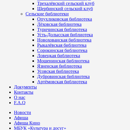
Трехалёвский сельский клуб
Щербинский сельский клуб
Сельские библиотеки
Опухликовская библиотека
Лёховская библиотека
Туричинская библиотека
Усть-Долысская библиотека
Новохованская библиотека
Рыкалёвская библиотека
Сорокинская библиотека
Ловецкая библиотека
Мошенинская библиотека
Язненская библиотека
Усовская библиотека
Дубровинская библиотека
Артёмовская библиотека
Документы
Контакты
О нас
F.A.Q
Новости
Афиша
Афиша Кино
МБУК «Культура и досуг»