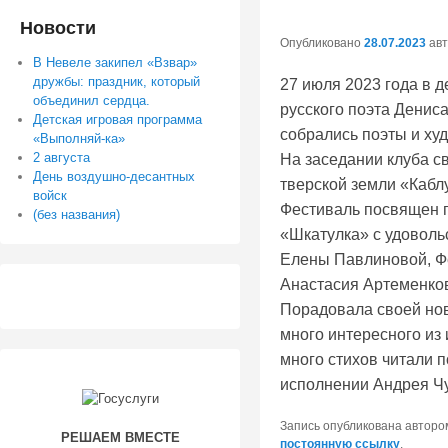
содержимому
содержимому
Новости
Опубликовано
28.07.2023
ав
В Невеле закипел «Взвар»
дружбы: праздник, который
27 июля 2023 года в 
объединил сердца.
русского поэта Денис
Детская игровая программа
собрались поэты и ху
«Выполняй-ка»
2 августа
На заседании клуба с
День воздушно-десантных
тверской земли «Кабл
войск
Фестиваль посвящен 
(без названия)
«Шкатулка» с удоволь
Елены Павлиновой, Ф
Анастасия Артеменков
Порадовала своей но
много интересного из
много стихов читали п
исполнении Андрея Ч
Запись опубликована автор
РЕШАЕМ ВМЕСТЕ
постоянную ссылку
.