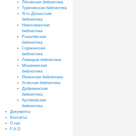
Лёховская библиотека
Туричинская библиотека
Усть-Долысская
библиотека
Новохованская
библиотека
Рыкалёвская
библиотека
Сорокинская
библиотека
Ловецкая библиотека
Мошенинская
библиотека
Язненская библиотека
Усовская библиотека
Дубровинская
библиотека
Артёмовская
библиотека
Документы
Контакты
О нас
F.A.Q