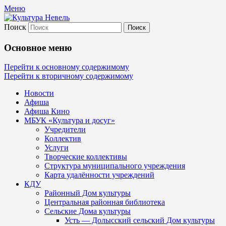
Меню
Поиск
Культура Невель
Основное меню
МБУК Невельского района "Культура
Перейти к основному содержимому
Перейти к вторичному содержимому
и досуг"
Новости
Афиша
Афиша Кино
МБУК «Культура и досуг»
Учредители
Коллектив
Услуги
Творческие коллективы
Структура муниципального учреждения
Карта удалённости учреждений
КДУ
Районный Дом культуры
Центральная районная библиотека
Сельские Дома культуры
Усть — Долысский сельский Дом культуры