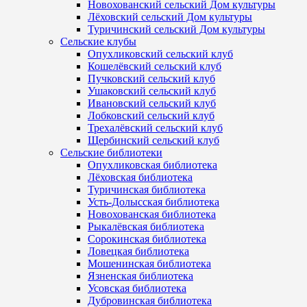
Новохованский сельский Дом культуры
Лёховский сельский Дом культуры
Туричинский сельский Дом культуры
Сельские клубы
Опухликовский сельский клуб
Кошелёвский сельский клуб
Пучковский сельский клуб
Ушаковский сельский клуб
Ивановский сельский клуб
Лобковский сельский клуб
Трехалёвский сельский клуб
Щербинский сельский клуб
Сельские библиотеки
Опухликовская библиотека
Лёховская библиотека
Туричинская библиотека
Усть-Долысская библиотека
Новохованская библиотека
Рыкалёвская библиотека
Сорокинская библиотека
Ловецкая библиотека
Мошенинская библиотека
Язненская библиотека
Усовская библиотека
Дубровинская библиотека