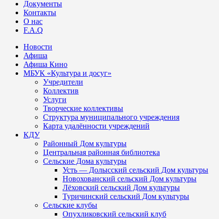
Документы
Контакты
О нас
F.A.Q
Новости
Афиша
Афиша Кино
МБУК «Культура и досуг»
Учредители
Коллектив
Услуги
Творческие коллективы
Структура муниципального учреждения
Карта удалённости учреждений
КДУ
Районный Дом культуры
Центральная районная библиотека
Сельские Дома культуры
Усть — Долысский сельский Дом культуры
Новохованский сельский Дом культуры
Лёховский сельский Дом культуры
Туричинский сельский Дом культуры
Сельские клубы
Опухликовский сельский клуб