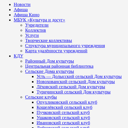
Новости
Афиша
Афиша Кино
МБУК «Культура и досуг»
Учредители
Коллектив
Услуги
Творческие коллективы
Структура муниципального учреждения
Карта удалённости учреждений
КДУ
Районный Дом культуры
Центральная районная библиотека
Сельские Дома культуры
Усть — Долысский сельский Дом культуры
Новохованский сельский Дом культуры
Лёховский сельский Дом культуры
Туричинский сельский Дом культуры
Сельские клубы
Опухликовский сельский клуб
Кошелёвский сельский клуб
Пучковский сельский клуб
Ушаковский сельский клуб
Ивановский сельский клуб
Лобковский сельский клуб