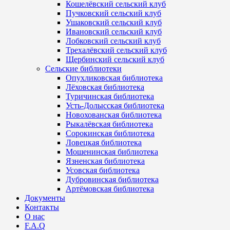
Кошелёвский сельский клуб
Пучковский сельский клуб
Ушаковский сельский клуб
Ивановский сельский клуб
Лобковский сельский клуб
Трехалёвский сельский клуб
Щербинский сельский клуб
Сельские библиотеки
Опухликовская библиотека
Лёховская библиотека
Туричинская библиотека
Усть-Долысская библиотека
Новохованская библиотека
Рыкалёвская библиотека
Сорокинская библиотека
Ловецкая библиотека
Мошенинская библиотека
Язненская библиотека
Усовская библиотека
Дубровинская библиотека
Артёмовская библиотека
Документы
Контакты
О нас
F.A.Q