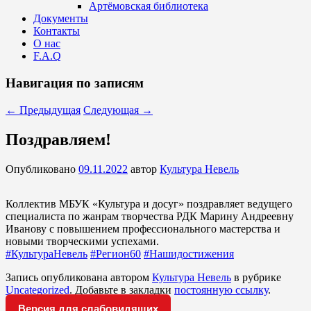
Артёмовская библиотека
Документы
Контакты
О нас
F.A.Q
Навигация по записям
←
Предыдущая
Следующая
→
Поздравляем!
Опубликовано
09.11.2022
автор
Культура Невель
Коллектив МБУК «Культура и досуг» поздравляет ведущего
специалиста по жанрам творчества РДК Марину Андреевну
Иванову с повышением профессионального мастерства и
новыми творческими успехами.
#КультураНевель
#Регион60
#Нашидостижения
Запись опубликована автором
Культура Невель
в рубрике
Uncategorized
. Добавьте в закладки
постоянную ссылку
.
Версия для слабовидящих