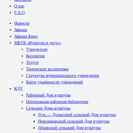
О нас
F.A.Q
Новости
Афиша
Афиша Кино
МБУК «Культура и досуг»
Учредители
Коллектив
Услуги
Творческие коллективы
Структура муниципального учреждения
Карта удалённости учреждений
КДУ
Районный Дом культуры
Центральная районная библиотека
Сельские Дома культуры
Усть — Долысский сельский Дом культуры
Новохованский сельский Дом культуры
Лёховский сельский Дом культуры