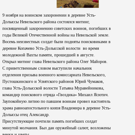
9 ноября на воинском захоронении в деревне Усть-
Долыссы Невельского района состоялся митинг,
посвященный захоронению советских воинов, погибших в
годы Великой Отечественной войны на Невельской земле.
Восемь неизвестных солдат были подняты поисковиками в
деревне Копачево Усть-Долысской волости во время
молодежной Вахты памяти, прошедшей в августе.
Открыл митинг глава Невельского района Олег Майоров.
С приветственным словом выступили начальник
отделения призыва военного комиссариата Невельского,
Пустошкинского и Усвятского районов Юрий Чумаков,
глава Усть-Долысской волости Татьяна Муравейникова,
командир поискового отряда «Гвоздика» Михаил Ясютич.
Заупокойную литию по павшим воинам провел настоятель
храма равноапостольного князя Владимира в деревне Усть-
Долыссы отец Александр.
Присутствующие почтили память погибших солдат
минутой молчания. Был дан оружейный салют, возложены
венки и цветы.