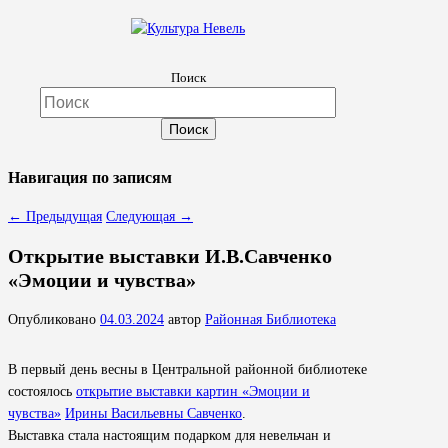
Культура Невель
Поиск
МБУК Невельского района "Культура и досуг"
Навигация по записям
←
Предыдущая
Следующая
→
Открытие выставки И.В.Савченко
«Эмоции и чувства»
Опубликовано
04.03.2024
автор
Районная Библиотека
В первый день весны в Центральной районной библиотеке
состоялось
открытие выставки картин «Эмоции и
чувства»
Ирины Васильевны Савченко
.
Выставка стала настоящим подарком для невельчан и