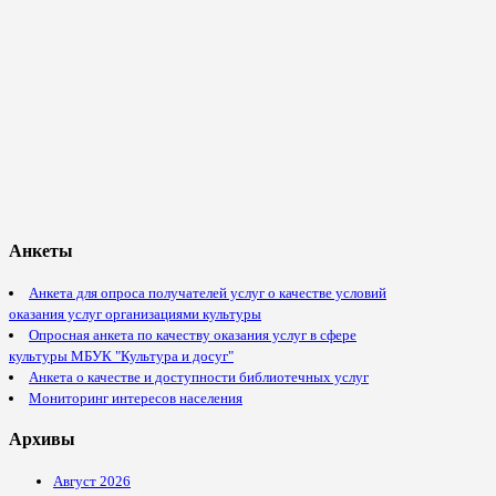
Анкеты
Анкета для опроса получателей услуг о качестве условий
оказания услуг организациями культуры
Опросная анкета по качеству оказания услуг в сфере
культуры МБУК "Культура и досуг"
Анкета о качестве и доступности библиотечных услуг
Мониторинг интересов населения
Архивы
Август 2026