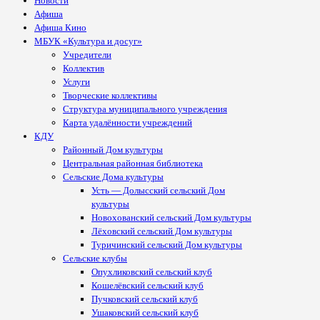
Новости
Афиша
Афиша Кино
МБУК «Культура и досуг»
Учредители
Коллектив
Услуги
Творческие коллективы
Структура муниципального учреждения
Карта удалённости учреждений
КДУ
Районный Дом культуры
Центральная районная библиотека
Сельские Дома культуры
Усть — Долысский сельский Дом
культуры
Новохованский сельский Дом культуры
Лёховский сельский Дом культуры
Туричинский сельский Дом культуры
Сельские клубы
Опухликовский сельский клуб
Кошелёвский сельский клуб
Пучковский сельский клуб
Ушаковский сельский клуб