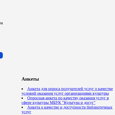
ем
Анкеты
Анкета для опроса получателей услуг о качестве
условий оказания услуг организациями культуры
Опросная анкета по качеству оказания услуг в
сфере культуры МБУК "Культура и досуг"
Анкета о качестве и доступности библиотечных
услуг