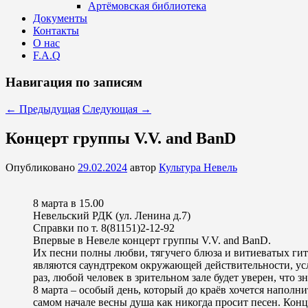
Артёмовская библиотека
Документы
Контакты
О нас
F.A.Q
Навигация по записям
←
Предыдущая
Следующая
→
Концерт группы V.V. and BanD
Опубликовано
29.02.2024
автор
Культура Невель
8 марта в 15.00
Невельский РДК (ул. Ленина д.7)
Справки по т. 8(81151)2-12-92
Впервые в Невеле концерт группы V.V. and BanD.
Их песни полны любви, тягучего блюза и витиеватых ги
являются саундтреком окружающей действительности, у
раз, любой человек в зрительном зале будет уверен, что з
8 марта – особый день, который до краёв хочется наполн
самом начале весны душа как никогда просит песен. Конц