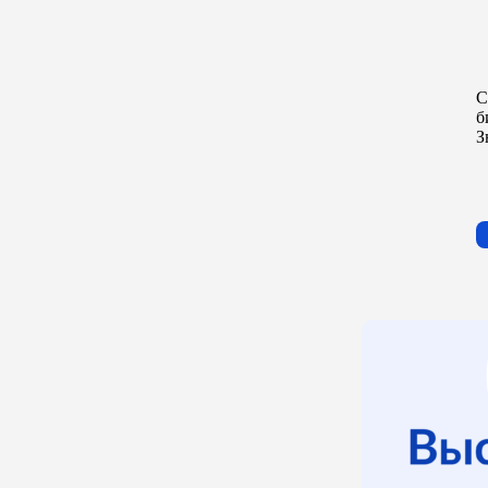
С
б
З