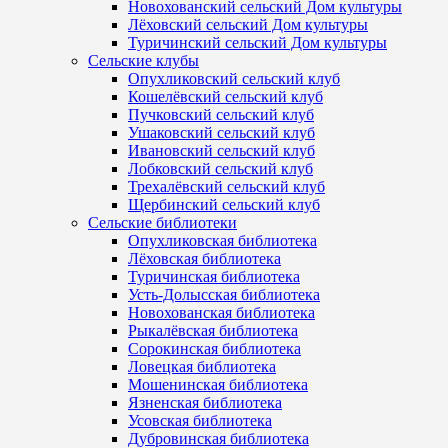
Новохованский сельский Дом культуры
Лёховский сельский Дом культуры
Туричинский сельский Дом культуры
Сельские клубы
Опухликовский сельский клуб
Кошелёвский сельский клуб
Пучковский сельский клуб
Ушаковский сельский клуб
Ивановский сельский клуб
Лобковский сельский клуб
Трехалёвский сельский клуб
Щербинский сельский клуб
Сельские библиотеки
Опухликовская библиотека
Лёховская библиотека
Туричинская библиотека
Усть-Долысская библиотека
Новохованская библиотека
Рыкалёвская библиотека
Сорокинская библиотека
Ловецкая библиотека
Мошенинская библиотека
Язненская библиотека
Усовская библиотека
Дубровинская библиотека