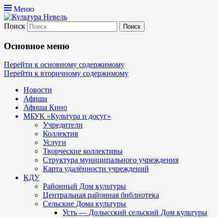
Меню
Поиск
Культура Невель
Основное меню
МБУК Невельского района "Культура и
Перейти к основному содержимому
Перейти к вторичному содержимому
Новости
Афиша
Афиша Кино
МБУК «Культура и досуг»
Учредители
Коллектив
Услуги
Творческие коллективы
Структура муниципального учреждения
Карта удалённости учреждений
КДУ
Районный Дом культуры
Центральная районная библиотека
Сельские Дома культуры
Усть — Долысский сельский Дом культуры