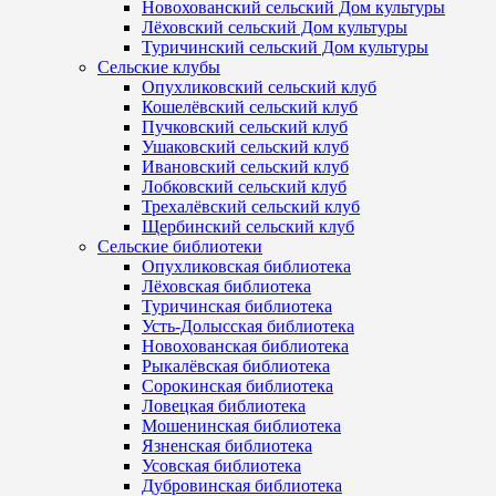
Новохованский сельский Дом культуры
Лёховский сельский Дом культуры
Туричинский сельский Дом культуры
Сельские клубы
Опухликовский сельский клуб
Кошелёвский сельский клуб
Пучковский сельский клуб
Ушаковский сельский клуб
Ивановский сельский клуб
Лобковский сельский клуб
Трехалёвский сельский клуб
Щербинский сельский клуб
Сельские библиотеки
Опухликовская библиотека
Лёховская библиотека
Туричинская библиотека
Усть-Долысская библиотека
Новохованская библиотека
Рыкалёвская библиотека
Сорокинская библиотека
Ловецкая библиотека
Мошенинская библиотека
Язненская библиотека
Усовская библиотека
Дубровинская библиотека