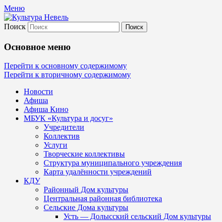
Меню
Поиск
Культура Невель
Основное меню
МБУК Невельского района "Культура
Перейти к основному содержимому
Перейти к вторичному содержимому
и досуг"
Новости
Афиша
Афиша Кино
МБУК «Культура и досуг»
Учредители
Коллектив
Услуги
Творческие коллективы
Структура муниципального учреждения
Карта удалённости учреждений
КДУ
Районный Дом культуры
Центральная районная библиотека
Сельские Дома культуры
Усть — Долысский сельский Дом культуры