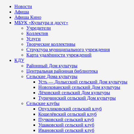
Новости
Афиша
Афиша Кино
МБУК «Культура и досуг»
Учредители
Коллектив
Услуги
Творческие коллективы
Структура муниципального учреждения
Карта удалённости учреждений
КДУ
Районный Дом культуры
Центральная районная библиотека
Сельские Дома культуры
Усть — Долысский сельский Дом культуры
Новохованский сельский Дом культуры
Лёховский сельский Дом культуры
Туричинский сельский Дом культуры
Сельские клубы
Опухликовский сельский клуб
Кошелёвский сельский клуб
Пучковский сельский клуб
Ушаковский сельский клуб
Ивановский сельский клуб