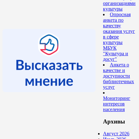
организациями
культуры
Опросная
анкета по
качеству
оказания услуг
в сфере
культуры
МБУК
"Культура и
досуг"
Анкета о
качестве и
доступности
библиотечных
услуг
Мониторинг
интересов
населения
Архивы
Август 2026