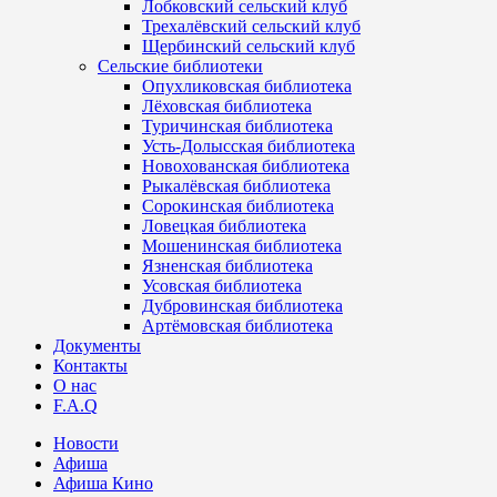
Лобковский сельский клуб
Трехалёвский сельский клуб
Щербинский сельский клуб
Сельские библиотеки
Опухликовская библиотека
Лёховская библиотека
Туричинская библиотека
Усть-Долысская библиотека
Новохованская библиотека
Рыкалёвская библиотека
Сорокинская библиотека
Ловецкая библиотека
Мошенинская библиотека
Язненская библиотека
Усовская библиотека
Дубровинская библиотека
Артёмовская библиотека
Документы
Контакты
О нас
F.A.Q
Новости
Афиша
Афиша Кино