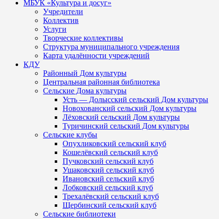
МБУК «Культура и досуг»
Учредители
Коллектив
Услуги
Творческие коллективы
Структура муниципального учреждения
Карта удалённости учреждений
КДУ
Районный Дом культуры
Центральная районная библиотека
Сельские Дома культуры
Усть — Долысский сельский Дом культуры
Новохованский сельский Дом культуры
Лёховский сельский Дом культуры
Туричинский сельский Дом культуры
Сельские клубы
Опухликовский сельский клуб
Кошелёвский сельский клуб
Пучковский сельский клуб
Ушаковский сельский клуб
Ивановский сельский клуб
Лобковский сельский клуб
Трехалёвский сельский клуб
Щербинский сельский клуб
Сельские библиотеки