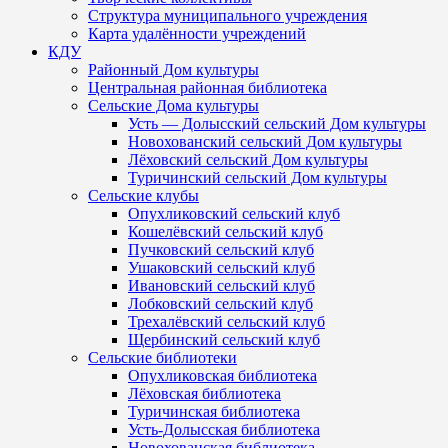
Структура муниципального учреждения
Карта удалённости учреждений
КДУ
Районный Дом культуры
Центральная районная библиотека
Сельские Дома культуры
Усть — Долысский сельский Дом культуры
Новохованский сельский Дом культуры
Лёховский сельский Дом культуры
Туричинский сельский Дом культуры
Сельские клубы
Опухликовский сельский клуб
Кошелёвский сельский клуб
Пучковский сельский клуб
Ушаковский сельский клуб
Ивановский сельский клуб
Лобковский сельский клуб
Трехалёвский сельский клуб
Щербинский сельский клуб
Сельские библиотеки
Опухликовская библиотека
Лёховская библиотека
Туричинская библиотека
Усть-Долысская библиотека
Новохованская библиотека