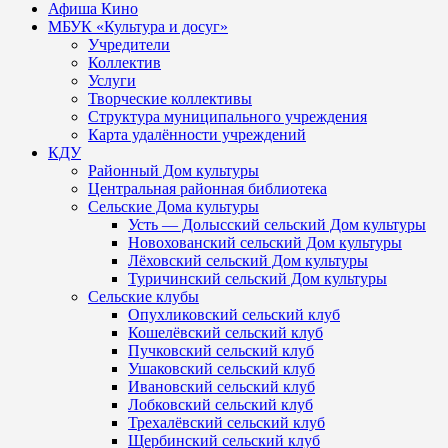
Афиша Кино
МБУК «Культура и досуг»
Учредители
Коллектив
Услуги
Творческие коллективы
Структура муниципального учреждения
Карта удалённости учреждений
КДУ
Районный Дом культуры
Центральная районная библиотека
Сельские Дома культуры
Усть — Долысский сельский Дом культуры
Новохованский сельский Дом культуры
Лёховский сельский Дом культуры
Туричинский сельский Дом культуры
Сельские клубы
Опухликовский сельский клуб
Кошелёвский сельский клуб
Пучковский сельский клуб
Ушаковский сельский клуб
Ивановский сельский клуб
Лобковский сельский клуб
Трехалёвский сельский клуб
Щербинский сельский клуб