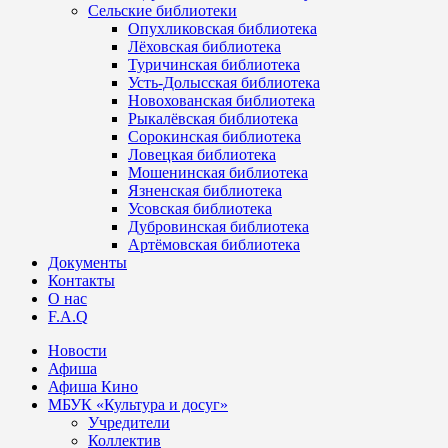
Сельские библиотеки
Опухликовская библиотека
Лёховская библиотека
Туричинская библиотека
Усть-Долысская библиотека
Новохованская библиотека
Рыкалёвская библиотека
Сорокинская библиотека
Ловецкая библиотека
Мошенинская библиотека
Язненская библиотека
Усовская библиотека
Дубровинская библиотека
Артёмовская библиотека
Документы
Контакты
О нас
F.A.Q
Новости
Афиша
Афиша Кино
МБУК «Культура и досуг»
Учредители
Коллектив