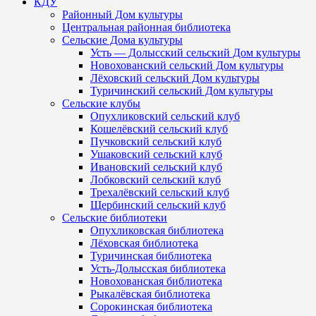
КДУ
Районный Дом культуры
Центральная районная библиотека
Сельские Дома культуры
Усть — Долысский сельский Дом культуры
Новохованский сельский Дом культуры
Лёховский сельский Дом культуры
Туричинский сельский Дом культуры
Сельские клубы
Опухликовский сельский клуб
Кошелёвский сельский клуб
Пучковский сельский клуб
Ушаковский сельский клуб
Ивановский сельский клуб
Лобковский сельский клуб
Трехалёвский сельский клуб
Щербинский сельский клуб
Сельские библиотеки
Опухликовская библиотека
Лёховская библиотека
Туричинская библиотека
Усть-Долысская библиотека
Новохованская библиотека
Рыкалёвская библиотека
Сорокинская библиотека