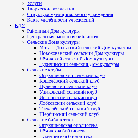
Услуги
Творческие коллективы
Структура муниципального учреждения
Карта удалённости учреждений
КДУ
Районный Дом культуры
Центральная районная библиотека
Сельские Дома культуры
Усть — Долысский сельский Дом культуры
Новохованский сельский Дом культуры
Лёховский сельский Дом культуры
Туричинский сельский Дом культуры
Сельские клубы
Опухликовский сельский клуб
Кошелёвский сельский клуб
Пучковский сельский клуб
Ушаковский сельский клуб
Ивановский сельский клуб
Лобковский сельский клуб
Трехалёвский сельский клуб
Щербинский сельский клуб
Сельские библиотеки
Опухликовская библиотека
Лёховская библиотека
Туричинская библиотека