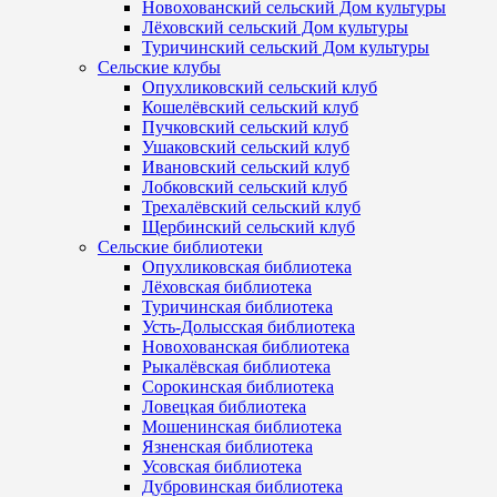
Новохованский сельский Дом культуры
Лёховский сельский Дом культуры
Туричинский сельский Дом культуры
Сельские клубы
Опухликовский сельский клуб
Кошелёвский сельский клуб
Пучковский сельский клуб
Ушаковский сельский клуб
Ивановский сельский клуб
Лобковский сельский клуб
Трехалёвский сельский клуб
Щербинский сельский клуб
Сельские библиотеки
Опухликовская библиотека
Лёховская библиотека
Туричинская библиотека
Усть-Долысская библиотека
Новохованская библиотека
Рыкалёвская библиотека
Сорокинская библиотека
Ловецкая библиотека
Мошенинская библиотека
Язненская библиотека
Усовская библиотека
Дубровинская библиотека