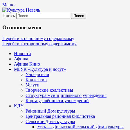
Меню
Поиск
Культура Невель
Основное меню
МБУК Невельского района "Культура
Перейти к основному содержимому
Перейти к вторичному содержимому
и досуг"
Новости
Афиша
Афиша Кино
МБУК «Культура и досуг»
Учредители
Коллектив
Услуги
Творческие коллективы
Структура муниципального учреждения
Карта удалённости учреждений
КДУ
Районный Дом культуры
Центральная районная библиотека
Сельские Дома культуры
Усть — Долысский сельский Дом культуры