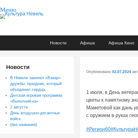
Меню
Культура Невель
МБУК Невельского района "Культура и досуг"
Основное
Перейти
Перейти
Новости
Афиша
Афиша Кино
меню
к
к
основному
вторичному
содержимому
содержимому
Новости
Опубликовано
02.07.2024
ав
В Невеле закипел «Взвар»
дружбы: праздник, который
объединил сердца.
1 июля, в День ветер
Детская игровая программа
цветы к памятному зн
«Выполняй-ка»
2 августа
Маметовой как дань ув
День воздушно-десантных
с оружием в руках ге
войск
(без названия)
#Регион60
#КультураН