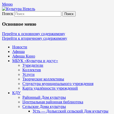
Меню
Поиск
Культура Невель
Основное меню
МБУК Невельского района "Культура
Перейти к основному содержимому
Перейти к вторичному содержимому
и досуг"
Новости
Афиша
Афиша Кино
МБУК «Культура и досуг»
Учредители
Коллектив
Услуги
Творческие коллективы
Структура муниципального учреждения
Карта удалённости учреждений
КДУ
Районный Дом культуры
Центральная районная библиотека
Сельские Дома культуры
Усть — Долысский сельский Дом культуры