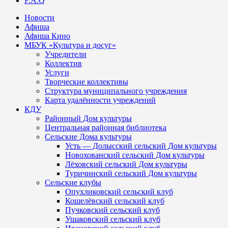
F.A.Q
Новости
Афиша
Афиша Кино
МБУК «Культура и досуг»
Учредители
Коллектив
Услуги
Творческие коллективы
Структура муниципального учреждения
Карта удалённости учреждений
КДУ
Районный Дом культуры
Центральная районная библиотека
Сельские Дома культуры
Усть — Долысский сельский Дом культуры
Новохованский сельский Дом культуры
Лёховский сельский Дом культуры
Туричинский сельский Дом культуры
Сельские клубы
Опухликовский сельский клуб
Кошелёвский сельский клуб
Пучковский сельский клуб
Ушаковский сельский клуб