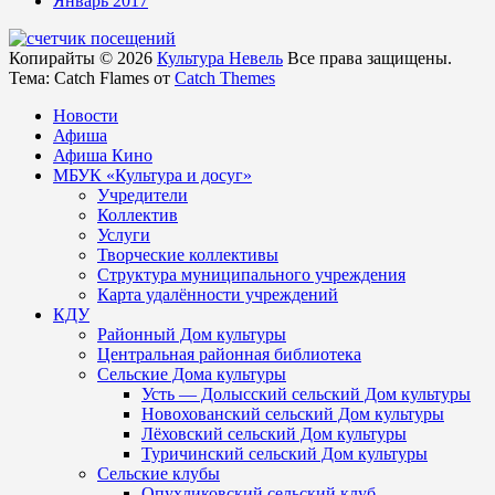
Январь 2017
Копирайты © 2026
Культура Невель
Все права защищены.
Тема: Catch Flames от
Catch Themes
Новости
Афиша
Афиша Кино
МБУК «Культура и досуг»
Учредители
Коллектив
Услуги
Творческие коллективы
Структура муниципального учреждения
Карта удалённости учреждений
КДУ
Районный Дом культуры
Центральная районная библиотека
Сельские Дома культуры
Усть — Долысский сельский Дом культуры
Новохованский сельский Дом культуры
Лёховский сельский Дом культуры
Туричинский сельский Дом культуры
Сельские клубы
Опухликовский сельский клуб