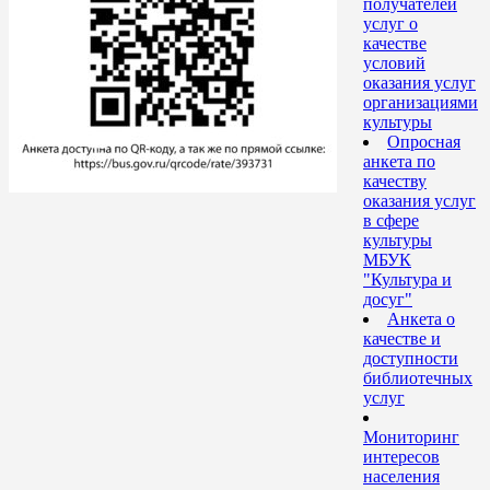
получателей
услуг о
качестве
условий
оказания услуг
организациями
культуры
Опросная
анкета по
качеству
оказания услуг
в сфере
культуры
МБУК
"Культура и
досуг"
Анкета о
качестве и
доступности
библиотечных
услуг
Мониторинг
интересов
населения