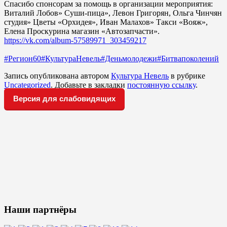
Спасибо спонсорам за помощь в организации мероприятия:
Виталий Лобов» Суши-пица», Левон Григорян, Ольга Чинчян
студия» Цветы «Орхидея», Иван Малахов» Такси «Вояж»,
Елена Проскурина магазин «Автозапчасти».
https://vk.com/album-57589971_303459217
#Регион60
#КультураНевель
#Деньмолодежи
#Битвапоколений
Запись опубликована автором
Культура Невель
в рубрике
Uncategorized
. Добавьте в закладки
постоянную ссылку
.
Версия для слабовидящих
Наши партнёры