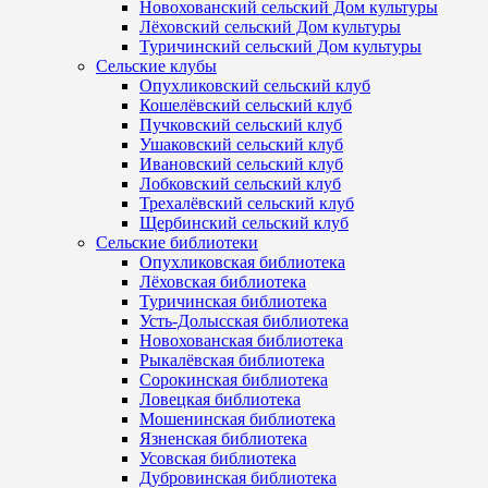
Новохованский сельский Дом культуры
Лёховский сельский Дом культуры
Туричинский сельский Дом культуры
Сельские клубы
Опухликовский сельский клуб
Кошелёвский сельский клуб
Пучковский сельский клуб
Ушаковский сельский клуб
Ивановский сельский клуб
Лобковский сельский клуб
Трехалёвский сельский клуб
Щербинский сельский клуб
Сельские библиотеки
Опухликовская библиотека
Лёховская библиотека
Туричинская библиотека
Усть-Долысская библиотека
Новохованская библиотека
Рыкалёвская библиотека
Сорокинская библиотека
Ловецкая библиотека
Мошенинская библиотека
Язненская библиотека
Усовская библиотека
Дубровинская библиотека