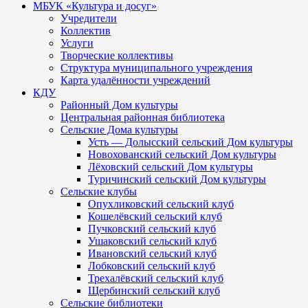
МБУК «Культура и досуг»
Учредители
Коллектив
Услуги
Творческие коллективы
Структура муниципального учреждения
Карта удалённости учреждений
КДУ
Районный Дом культуры
Центральная районная библиотека
Сельские Дома культуры
Усть — Долысский сельский Дом культуры
Новохованский сельский Дом культуры
Лёховский сельский Дом культуры
Туричинский сельский Дом культуры
Сельские клубы
Опухликовский сельский клуб
Кошелёвский сельский клуб
Пучковский сельский клуб
Ушаковский сельский клуб
Ивановский сельский клуб
Лобковский сельский клуб
Трехалёвский сельский клуб
Щербинский сельский клуб
Сельские библиотеки