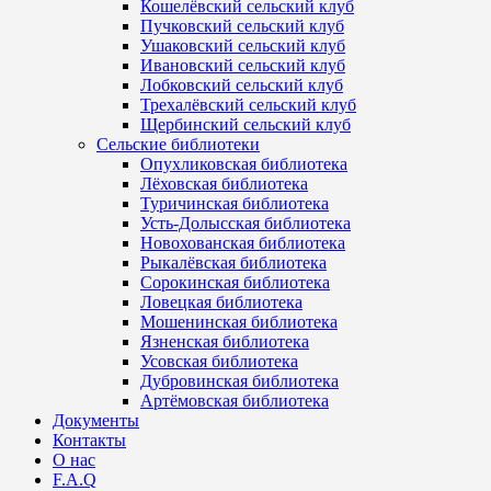
Кошелёвский сельский клуб
Пучковский сельский клуб
Ушаковский сельский клуб
Ивановский сельский клуб
Лобковский сельский клуб
Трехалёвский сельский клуб
Щербинский сельский клуб
Сельские библиотеки
Опухликовская библиотека
Лёховская библиотека
Туричинская библиотека
Усть-Долысская библиотека
Новохованская библиотека
Рыкалёвская библиотека
Сорокинская библиотека
Ловецкая библиотека
Мошенинская библиотека
Язненская библиотека
Усовская библиотека
Дубровинская библиотека
Артёмовская библиотека
Документы
Контакты
О нас
F.A.Q