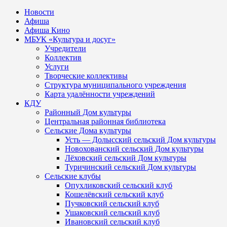
Новости
Афиша
Афиша Кино
МБУК «Культура и досуг»
Учредители
Коллектив
Услуги
Творческие коллективы
Структура муниципального учреждения
Карта удалённости учреждений
КДУ
Районный Дом культуры
Центральная районная библиотека
Сельские Дома культуры
Усть — Долысский сельский Дом культуры
Новохованский сельский Дом культуры
Лёховский сельский Дом культуры
Туричинский сельский Дом культуры
Сельские клубы
Опухликовский сельский клуб
Кошелёвский сельский клуб
Пучковский сельский клуб
Ушаковский сельский клуб
Ивановский сельский клуб