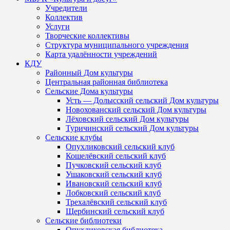
Учредители
Коллектив
Услуги
Творческие коллективы
Структура муниципального учреждения
Карта удалённости учреждений
КДУ
Районный Дом культуры
Центральная районная библиотека
Сельские Дома культуры
Усть — Долысский сельский Дом культуры
Новохованский сельский Дом культуры
Лёховский сельский Дом культуры
Туричинский сельский Дом культуры
Сельские клубы
Опухликовский сельский клуб
Кошелёвский сельский клуб
Пучковский сельский клуб
Ушаковский сельский клуб
Ивановский сельский клуб
Лобковский сельский клуб
Трехалёвский сельский клуб
Щербинский сельский клуб
Сельские библиотеки
Опухликовская библиотека