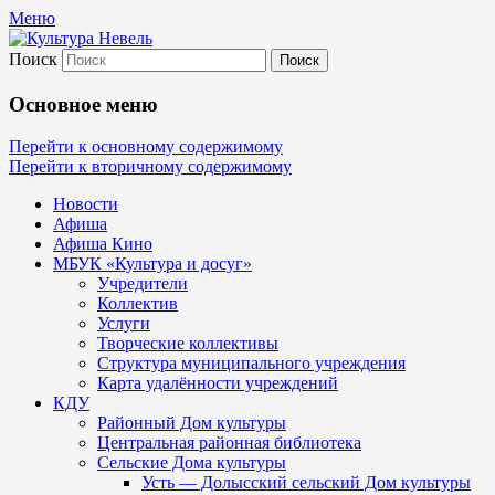
Меню
Поиск
Культура Невель
Основное меню
МБУК Невельского района "Культура
Перейти к основному содержимому
Перейти к вторичному содержимому
и досуг"
Новости
Афиша
Афиша Кино
МБУК «Культура и досуг»
Учредители
Коллектив
Услуги
Творческие коллективы
Структура муниципального учреждения
Карта удалённости учреждений
КДУ
Районный Дом культуры
Центральная районная библиотека
Сельские Дома культуры
Усть — Долысский сельский Дом культуры