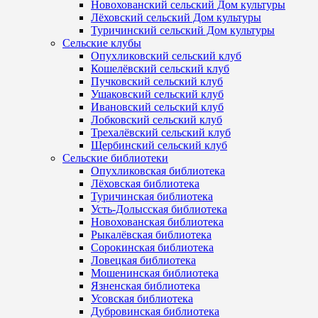
Новохованский сельский Дом культуры
Лёховский сельский Дом культуры
Туричинский сельский Дом культуры
Сельские клубы
Опухликовский сельский клуб
Кошелёвский сельский клуб
Пучковский сельский клуб
Ушаковский сельский клуб
Ивановский сельский клуб
Лобковский сельский клуб
Трехалёвский сельский клуб
Щербинский сельский клуб
Сельские библиотеки
Опухликовская библиотека
Лёховская библиотека
Туричинская библиотека
Усть-Долысская библиотека
Новохованская библиотека
Рыкалёвская библиотека
Сорокинская библиотека
Ловецкая библиотека
Мошенинская библиотека
Язненская библиотека
Усовская библиотека
Дубровинская библиотека