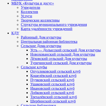
МБУК «Культура и досуг»
Учредители
Коллектив
Услуги
Творческие коллективы
Структура муниципального учреждения
Карта удалённости учреждений
КДУ
Районный Дом культуры
Центральная районная библиотека
Сельские Дома культуры
Усть — Долысский сельский Дом культуры
Новохованский сельский Дом культуры
Лёховский сельский Дом культуры
Туричинский сельский Дом культуры
Сельские клубы
Опухликовский сельский клуб
Кошелёвский сельский клуб
Пучковский сельский клуб
Ушаковский сельский клуб
Ивановский сельский клуб
Лобковский сельский клуб
Трехалёвский сельский клуб
Щербинский сельский клуб
Сельские библиотеки