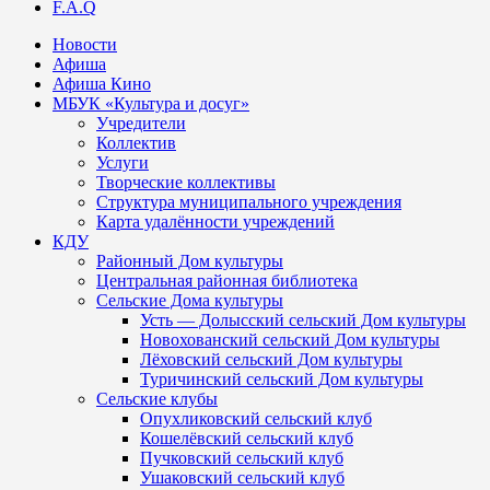
F.A.Q
Новости
Афиша
Афиша Кино
МБУК «Культура и досуг»
Учредители
Коллектив
Услуги
Творческие коллективы
Структура муниципального учреждения
Карта удалённости учреждений
КДУ
Районный Дом культуры
Центральная районная библиотека
Сельские Дома культуры
Усть — Долысский сельский Дом культуры
Новохованский сельский Дом культуры
Лёховский сельский Дом культуры
Туричинский сельский Дом культуры
Сельские клубы
Опухликовский сельский клуб
Кошелёвский сельский клуб
Пучковский сельский клуб
Ушаковский сельский клуб