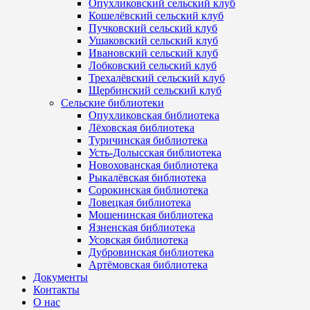
Опухликовский сельский клуб
Кошелёвский сельский клуб
Пучковский сельский клуб
Ушаковский сельский клуб
Ивановский сельский клуб
Лобковский сельский клуб
Трехалёвский сельский клуб
Щербинский сельский клуб
Сельские библиотеки
Опухликовская библиотека
Лёховская библиотека
Туричинская библиотека
Усть-Долысская библиотека
Новохованская библиотека
Рыкалёвская библиотека
Сорокинская библиотека
Ловецкая библиотека
Мошенинская библиотека
Язненская библиотека
Усовская библиотека
Дубровинская библиотека
Артёмовская библиотека
Документы
Контакты
О нас