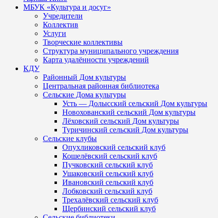
МБУК «Культура и досуг»
Учредители
Коллектив
Услуги
Творческие коллективы
Структура муниципального учреждения
Карта удалённости учреждений
КДУ
Районный Дом культуры
Центральная районная библиотека
Сельские Дома культуры
Усть — Долысский сельский Дом культуры
Новохованский сельский Дом культуры
Лёховский сельский Дом культуры
Туричинский сельский Дом культуры
Сельские клубы
Опухликовский сельский клуб
Кошелёвский сельский клуб
Пучковский сельский клуб
Ушаковский сельский клуб
Ивановский сельский клуб
Лобковский сельский клуб
Трехалёвский сельский клуб
Щербинский сельский клуб
Сельские библиотеки