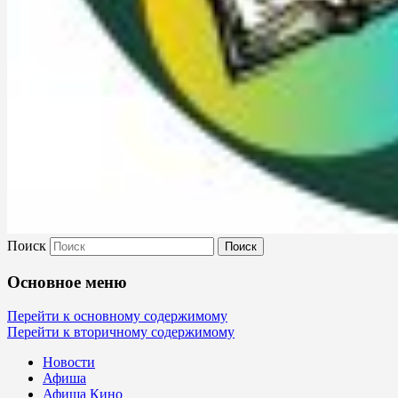
Поиск
Культура Невель
Основное меню
МБУК Невельского района "Культура
Перейти к основному содержимому
Перейти к вторичному содержимому
и досуг"
Новости
Афиша
Афиша Кино