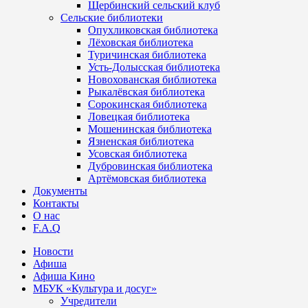
Щербинский сельский клуб
Сельские библиотеки
Опухликовская библиотека
Лёховская библиотека
Туричинская библиотека
Усть-Долысская библиотека
Новохованская библиотека
Рыкалёвская библиотека
Сорокинская библиотека
Ловецкая библиотека
Мошенинская библиотека
Язненская библиотека
Усовская библиотека
Дубровинская библиотека
Артёмовская библиотека
Документы
Контакты
О нас
F.A.Q
Новости
Афиша
Афиша Кино
МБУК «Культура и досуг»
Учредители