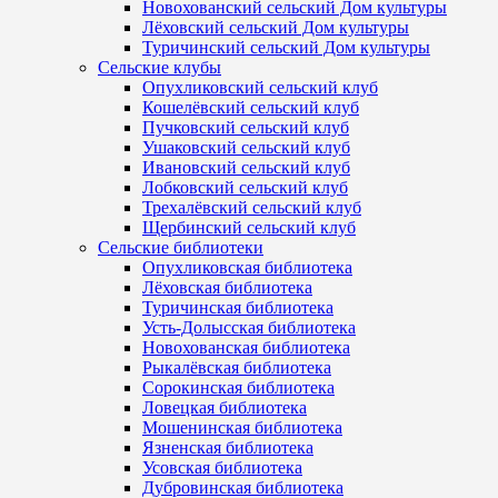
Новохованский сельский Дом культуры
Лёховский сельский Дом культуры
Туричинский сельский Дом культуры
Сельские клубы
Опухликовский сельский клуб
Кошелёвский сельский клуб
Пучковский сельский клуб
Ушаковский сельский клуб
Ивановский сельский клуб
Лобковский сельский клуб
Трехалёвский сельский клуб
Щербинский сельский клуб
Сельские библиотеки
Опухликовская библиотека
Лёховская библиотека
Туричинская библиотека
Усть-Долысская библиотека
Новохованская библиотека
Рыкалёвская библиотека
Сорокинская библиотека
Ловецкая библиотека
Мошенинская библиотека
Язненская библиотека
Усовская библиотека
Дубровинская библиотека