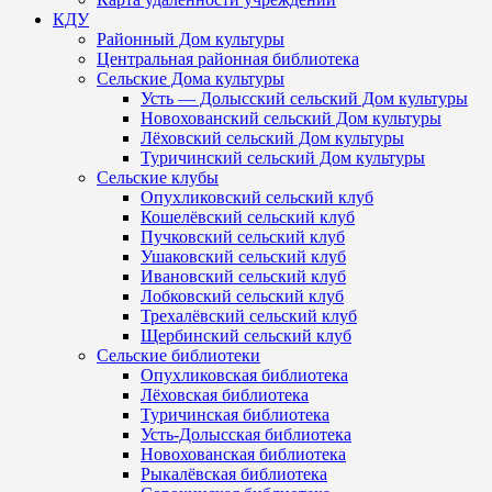
КДУ
Районный Дом культуры
Центральная районная библиотека
Сельские Дома культуры
Усть — Долысский сельский Дом культуры
Новохованский сельский Дом культуры
Лёховский сельский Дом культуры
Туричинский сельский Дом культуры
Сельские клубы
Опухликовский сельский клуб
Кошелёвский сельский клуб
Пучковский сельский клуб
Ушаковский сельский клуб
Ивановский сельский клуб
Лобковский сельский клуб
Трехалёвский сельский клуб
Щербинский сельский клуб
Сельские библиотеки
Опухликовская библиотека
Лёховская библиотека
Туричинская библиотека
Усть-Долысская библиотека
Новохованская библиотека
Рыкалёвская библиотека