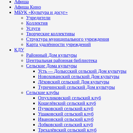
Афиша
Афиша Кино
МБУК «Культура и досуг»
Учредители
Коллектив
Услуги
Творческие коллективы
Структура муниципального учреждения
Карта удалённости учреждений
КДУ
Районный Дом культуры
Центральная районная библиотека
Сельские Дома культуры
Усть — Долысский сельский Дом культуры
Новохованский сельский Дом культуры
Лёховский сельский Дом культуры
Туричинский сельский Дом культуры
Сельские клубы
Опухликовский сельский клуб
Кошелёвский сельский клуб
Пучковский сельский клуб
Ушаковский сельский клуб
Ивановский сельский клуб
Лобковский сельский клуб
Трехалёвский сельский клуб