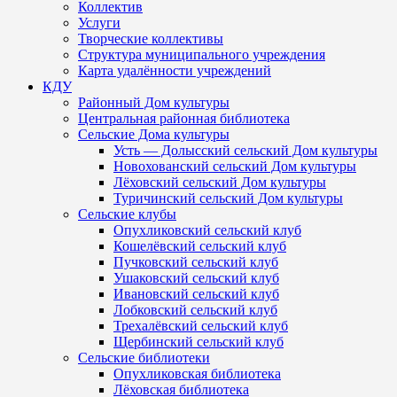
Коллектив
Услуги
Творческие коллективы
Структура муниципального учреждения
Карта удалённости учреждений
КДУ
Районный Дом культуры
Центральная районная библиотека
Сельские Дома культуры
Усть — Долысский сельский Дом культуры
Новохованский сельский Дом культуры
Лёховский сельский Дом культуры
Туричинский сельский Дом культуры
Сельские клубы
Опухликовский сельский клуб
Кошелёвский сельский клуб
Пучковский сельский клуб
Ушаковский сельский клуб
Ивановский сельский клуб
Лобковский сельский клуб
Трехалёвский сельский клуб
Щербинский сельский клуб
Сельские библиотеки
Опухликовская библиотека
Лёховская библиотека