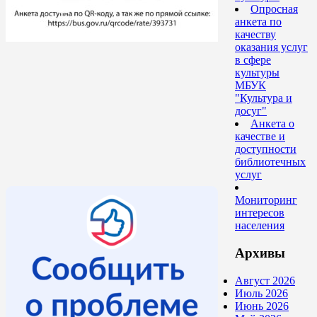
Опросная
анкета по
качеству
оказания услуг
в сфере
культуры
МБУК
"Культура и
досуг"
Анкета о
качестве и
доступности
библиотечных
услуг
Мониторинг
интересов
населения
Архивы
Август 2026
Июль 2026
Июнь 2026