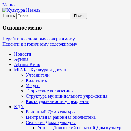
Меню
Поиск
Культура Невель
Основное меню
МБУК Невельского района "Культура
Перейти к основному содержимому
Перейти к вторичному содержимому
и досуг"
Новости
Афиша
Афиша Кино
МБУК «Культура и досуг»
Учредители
Коллектив
Услуги
Творческие коллективы
Структура муниципального учреждения
Карта удалённости учреждений
КДУ
Районный Дом культуры
Центральная районная библиотека
Сельские Дома культуры
Усть — Долысский сельский Дом культуры