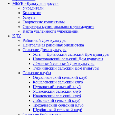
МБУК «Культура и досуг»
Учредители
Коллектив
Услуги
Творческие коллективы
Структура муниципального учреждения
Карта удалённости учреждений
КДУ
Районный Дом культуры
Центральная районная библиотека
Сельские Дома культуры
Усть — Долысский сельский Дом культуры
Новохованский сельский Дом культуры
Лёховский сельский Дом культуры
Туричинский сельский Дом культуры
Сельские клубы
Опухликовский сельский клуб
Кошелёвский сельский клуб
Пучковский сельский клуб
Ушаковский сельский клуб
Ивановский сельский клуб
Лобковский сельский клуб
Трехалёвский сельский клуб
Щербинский сельский клуб
Сельские библиотеки