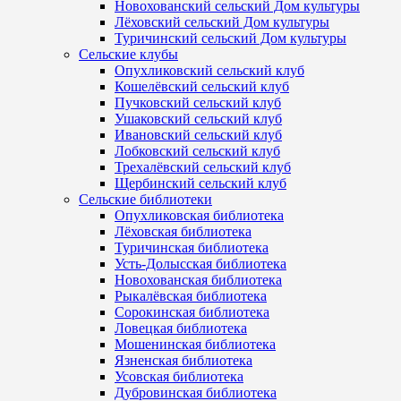
Новохованский сельский Дом культуры
Лёховский сельский Дом культуры
Туричинский сельский Дом культуры
Сельские клубы
Опухликовский сельский клуб
Кошелёвский сельский клуб
Пучковский сельский клуб
Ушаковский сельский клуб
Ивановский сельский клуб
Лобковский сельский клуб
Трехалёвский сельский клуб
Щербинский сельский клуб
Сельские библиотеки
Опухликовская библиотека
Лёховская библиотека
Туричинская библиотека
Усть-Долысская библиотека
Новохованская библиотека
Рыкалёвская библиотека
Сорокинская библиотека
Ловецкая библиотека
Мошенинская библиотека
Язненская библиотека
Усовская библиотека
Дубровинская библиотека