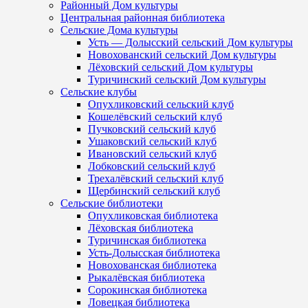
Районный Дом культуры
Центральная районная библиотека
Сельские Дома культуры
Усть — Долысский сельский Дом культуры
Новохованский сельский Дом культуры
Лёховский сельский Дом культуры
Туричинский сельский Дом культуры
Сельские клубы
Опухликовский сельский клуб
Кошелёвский сельский клуб
Пучковский сельский клуб
Ушаковский сельский клуб
Ивановский сельский клуб
Лобковский сельский клуб
Трехалёвский сельский клуб
Щербинский сельский клуб
Сельские библиотеки
Опухликовская библиотека
Лёховская библиотека
Туричинская библиотека
Усть-Долысская библиотека
Новохованская библиотека
Рыкалёвская библиотека
Сорокинская библиотека
Ловецкая библиотека