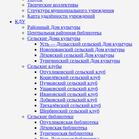
Творческие коллективы
Структура муниципального учреждения
Карта удалённости учреждений
КДУ
Районный Дом культуры
Центральная районная библиотека
Сельские Дома культуры
Усть — Долысский сельский Дом культуры
Новохованский сельский Дом культуры
Лёховский сельский Дом культуры
Туричинский сельский Дом культуры
Сельские клубы
Опухликовский сельский клуб
Кошелёвский сельский клуб
Пучковский сельский клуб
Ушаковский сельский клуб
Ивановский сельский клуб
Лобковский сельский клуб
Трехалёвский сельский клуб
Щербинский сельский клуб
Сельские библиотеки
Опухликовская библиотека
Лёховская библиотека
Туричинская библиотека
Усть-Долысская библиотека