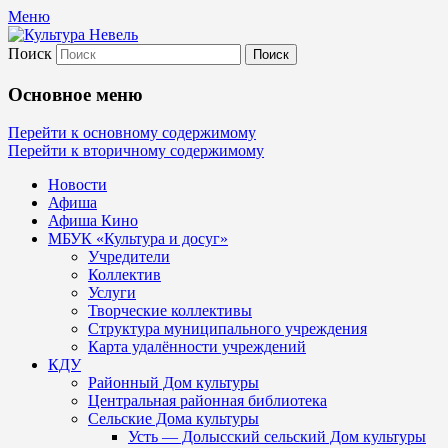
Меню
Поиск
Культура Невель
Основное меню
МБУК Невельского района "Культура
Перейти к основному содержимому
Перейти к вторичному содержимому
и досуг"
Новости
Афиша
Афиша Кино
МБУК «Культура и досуг»
Учредители
Коллектив
Услуги
Творческие коллективы
Структура муниципального учреждения
Карта удалённости учреждений
КДУ
Районный Дом культуры
Центральная районная библиотека
Сельские Дома культуры
Усть — Долысский сельский Дом культуры