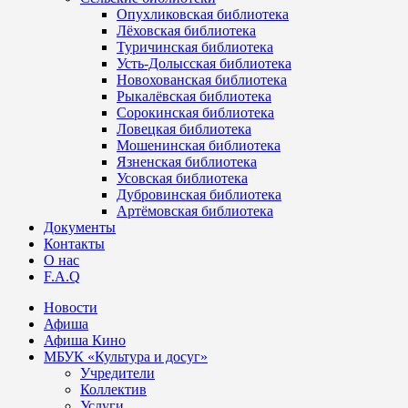
Опухликовская библиотека
Лёховская библиотека
Туричинская библиотека
Усть-Долысская библиотека
Новохованская библиотека
Рыкалёвская библиотека
Сорокинская библиотека
Ловецкая библиотека
Мошенинская библиотека
Язненская библиотека
Усовская библиотека
Дубровинская библиотека
Артёмовская библиотека
Документы
Контакты
О нас
F.A.Q
Новости
Афиша
Афиша Кино
МБУК «Культура и досуг»
Учредители
Коллектив
Услуги